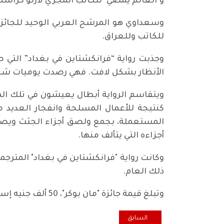
و"العالم يمضي" للكاتب المجري لازلو كراسنا
وسعداوي هو المرشح العربي الوحيد للجائزة هذ
للكاتب وللعراق.
الأنظار بشكل لافت. فهي رصدت يوميات شخصي
كنتيجة للأعمال المسلحة وانفجار العديد م
المستعملة، بجمع ولصق أجزاء الجثث ويصنع م
أجزاءه التي يتألف منها.
ذلك العام.
وتبلغ قيمة جائزة "مان بوكر"، 50 ألف جنيه إسترليني، تقسم بين مؤلف الرواية الفائزة ومترجمها.
المقال السابق: سلامات أيها البلاشفة / كريم جخيور *
السابق