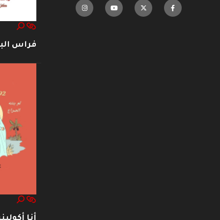
فراس ال
أنا أكوليني