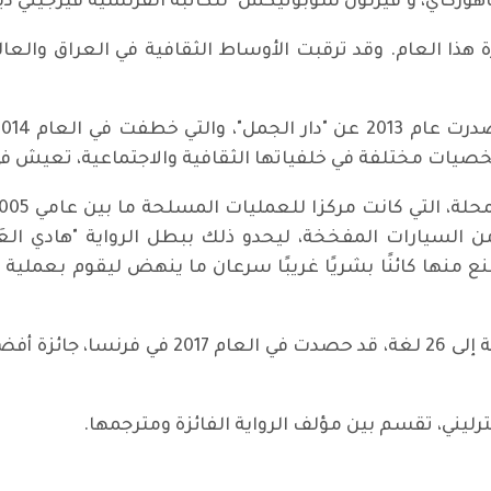
هوركاي، و"فيرنون سوبوتيكس" للكاتبة الفرنسية فيرجيني دي
ا العام. وقد ترقبت الأوساط الثقافية في العراق والعالم ال
ات مختلفة في خلفياتها الثقافية والاجتماعية، تعيش في 
ن السيارات المفخخة، ليحدو ذلك ببطل الرواية "هادي العَت
نها كائنًا بشريًا غريبًا سرعان ما ينهض ليقوم بعملية ث
وكانت رواية "فرانكشتاين في بغداد" المترجمة إل