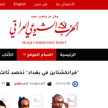
الاتصال بنا
من نحن
English
الط
الرئیسية
اقسام الموقع
الكُتاب
"فرانكشتاين في بغداد" تحصد ثالث ج
By
shooq
المجموعة:
ادب وفن
23 أيار 2018