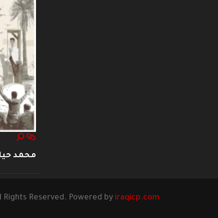
محمد حيا
l Rights Reserved. Powered by
iraqicp.com