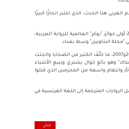
بانت.
عربي هذا الحدث، الذي اعتبر انجازًا كبيرًا
وجذبت رواية “فرانكشتاين في بغداد” التي صدرت عام 2013 عن "دار الجمل"، والتي خطفت في العام 2014 أولى جوائز "بوكر" العالمية للرواية العربية،
"محلة البتاويين" وسط بغداد.
ويتقاسم الرواية أبطال يعيشون في تلك المحلة، التي كانت مركزا للعمليات المسلحة ما بين عامي 2005و2007، ما خلّفَ الكثير من الضحايا والجثث
اك" وهو بائع جَوال يشتري ويبيع الأشياء
أر وانتقام واسعة من المجرمين الذي قتلوا
ى 26 لغة، قد حصدت في العام 2017 في فرنسا، جائزة أفضل الروايات المترجمة إلى اللغة الفرنسية في
المقال التالي: "جانو أنت ِ حكايتي"
التالي