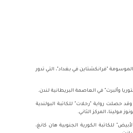
وي المركز الثالث ضمن جائزة "مان بوكر" للرواية العالمية 2018، عن روايته الموسومة "فرانكشتاين في بغداد"، التي تدور
توريا وألبرت" في العاصمة البريطانية لندن.
اضي. وقد حصلت رواية "رحلات" للكاتبة البولندية
ز مولينا، المركز الثاني.
بيض" للكاتبة الكورية الجنوبية هان كانغ،