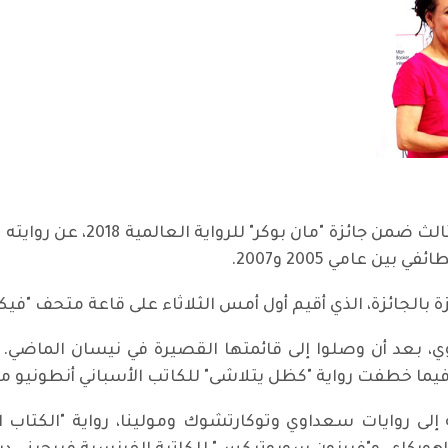
أحرز الروائي العراقي أحمد سعدا
ن عامي 2005 و2007.
ة بالجائزة، الذي أقيم أول أمس الثلاثاء على قاعة متحف "فيك
ين، بينهم سعداوي، بعد أن وصلوا إلى قائمتها القصيرة في نيسان الم
فيما خطفت رواية "كظل يتلاشى" للكاتب الأسباني أنطونيو مونو
ى روايات سعداوي وتوكارتشوك ومولينا، رواية "الكتاب الأ