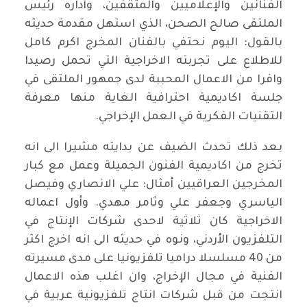
الفنانين والإعلاميين والمثقفين، وأداره رئيس
الملتقى صالح الصحن، الذي استهل مقدمة حديثه
بالقول: اليوم نحتفي بالفنان المخرج اكرم كامل
للاطلاع على تجربته الاخراجية التي تحمل رصيدا
وافرا من الاعمال المحببة لدى جمهور الملتقى في
جلسة اكاديمية احترافية الغاية منها معرفة
التقنيات الفكرية في العمل الإخراجي.
بعد ذلك تحدث الضيف عن بدايته مشيرا الى انه
تخرج من اكاديمية الفنون الجميلة وعمل مع كبار
المخرجين العراقيين أمثال: علي الانصاري وفيصل
الياسري وجعفر علي وثامر مهدي. وأول اعماله
الاخراجية كان ثلاثية لاحدى شركات الإنتاج في
التلفزيون الأردني، ونوه في حديثه الى انه اخرج اكثر
من 40 مسلسلا دراميا تلفزيونيا على مدى مسيرته
الفنية في مجال الإخراج، وان اغلب هذه الاعمال
انتجت من قبل شركات انتاج تلفزيونية عربية في