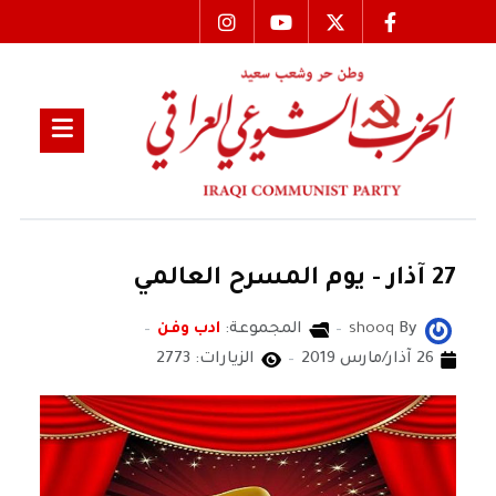
27 آذار - يوم المسرح العالمي
By
shooq
المجموعة:
ادب وفن
26 آذار/مارس 2019
الزيارات: 2773