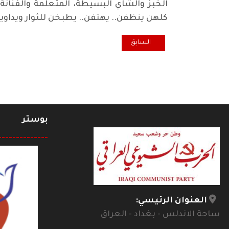
الخبز والشاي البسيطة، المتعلمة والفنانة
كلهن ينظفن.. يهتفن.. يطبخن للثوار ويداوي
المقال السابق: رسالة عاجلة الى رئيس الوزراء عادل عبد ال
السابق
بوستر
--------------
العنوان الرئيسي:
ساحة الاندلس - بغداد - العراق