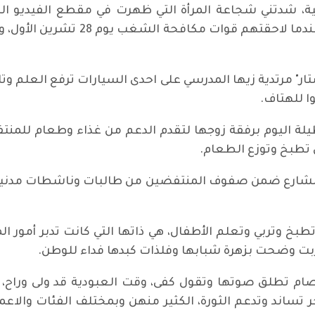
ة، شدتني شجاعة المرأة التي ظهرت في مقطع الفيديو الذ
فتحت أبواب بيتها ليلتجئ المنتفضون
ر" مرتدية زيها المدرسي على احدى السيارات ترفع العلم وت
ا للهتاف.
ة اليوم برفقة زوجها لتقدم الدعم من غذاء وطعام للمنت
تطبخ وتوزع الطعام.
ى الشارع ضمن صفوف المنتفضين من طالبات وناشطات مدنيات
 تطبخ وتربي وتعلم الأطفال، هي ذاتها التي كانت تدبر أمور 
ربت وضحت بزهرة شبابها وفلذات كبدها فداء للوطن.
صام تطلق صوتها وتقول كفى، وقت العبودية قد ولى وراح، ت
 تساند وتدعم الثورة، الكثير منهن وبمختلف الفئات والاعما