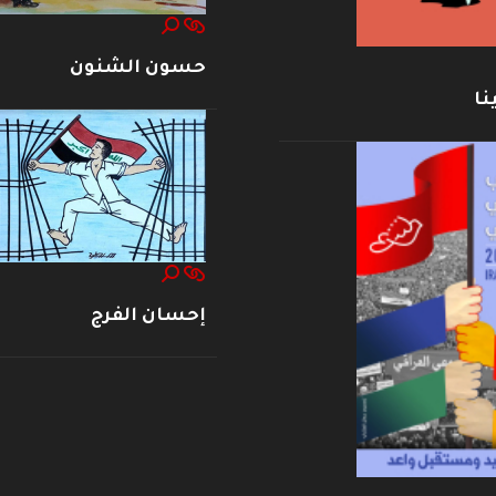
حسون الشنون
نا
إحسان الفرج