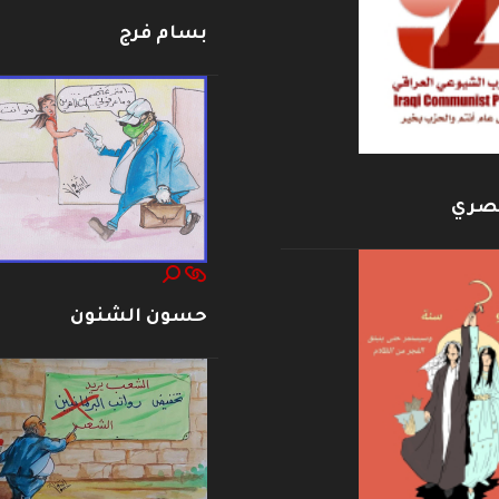
بسام فرج
بصري
حسون الشنون