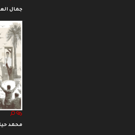
جمال العت
محمد حيا