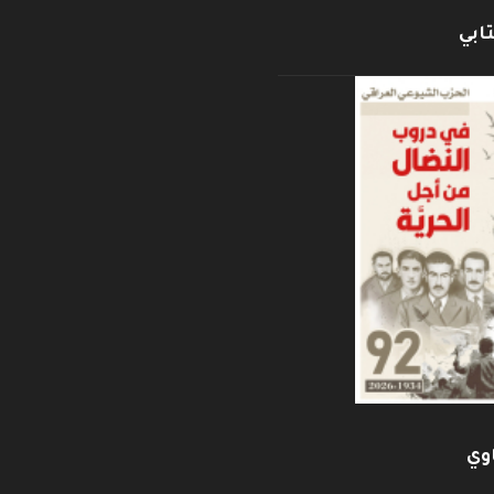
ابي
وي