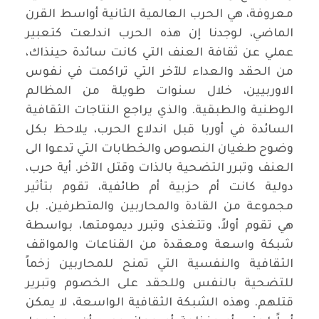
معروفة، هي الحرب العالمية الثانية أواسط القرن
الماضي، لوجدنا إن هذه الحرب اندلعت كتعبير
عملي عن ثقافة العنف التي كانت سائدة حينذاك،
من الحقد والعداء للآخر التي تراكمت في نفوس
الاوربيين، خلال سنوات طويلة من المظالم
الوطنية والطبقية. والذي يراجع النتاجات الثقافية
السائدة في أوربا قبل اندلاع الحرب، يلاحظ بكل
وضوح طغيان النصوص والخطابات التي تدعوا الى
العنف وتبرر التضحية بالذات وقتل الآخر. أية حرب،
دولية كانت أم حزبية أم طائفية، تقوم بتأثير
مجموعة من القادة والمحاربين والمتطرفين. بل
هي تقوم أولاً، وتتغذى وتبرر ديمومتها، بواسطة
شبكة واسعة ومعقدة من القناعات والمواقف
الثقافية والنفسية التي تمنح للمحاربين زخماً
للتضحية بالنفس وللحقد على الخصوم وتبرير
قتلهم. وهذه الشبكة الثقافية الواسعة، لا يمكن