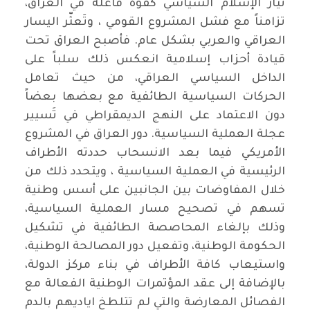
تيار الإسلام السياسي كقوة فاعلة في العراق،
تزامناً مع فشل المشروع القومي ، وتَعثّر اليسار
العراقي والعربي بشكل عام. فأصبح العراق تحت
قيادة أحزاب إسلامية انعكس ذلك سلباً على
الداخل السياسي العراقي، من حيث تعامل
الحركات السياسية الطائفية مع بعضها بعضاً
دون الاعتماد على النهج الديمقراطي في تَسيير
عجلة العملية السياسية. دور العراق في المشروع
الأمريكي فيما بعد الانسحاب حددته الأطراف
الرئيسية في العملية السياسية ، ويتحدد ذلك من
خلال المفاوضات بين الجانبين على أسس وطنية
تسهم في تصحيح مسار العملية السياسية،
وذلك بإلغاء المحاصصة الطائفية في تشكيل
الحكومة الوطنية، وتفعيل دور المصالحة الوطنية،
واستيعاب كافة الأطراف في بناء مركز الدولة،
بالإضافة إلى عقد المؤتمرات الوطنية الفعالة مع
الفصائل المعارضة والتي لم تتلطخ اياديهم بالدم