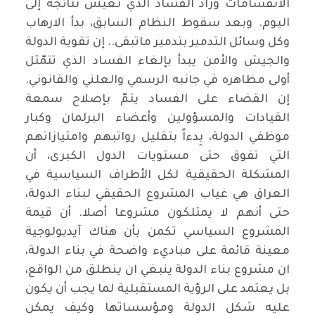
الانقسامات وزاد الفساد الذي نعيش نتائجه إلى
اليوم. وبعد سقوط النظام السابق، بدأ الارهاب
وكل وسائل التدمير بتدمير ماتبقى.. إن تقوية الدولة
والجيش والأمن يبدأ بإلغاء الفساد الذي تتمّثل
أولى مظاهره في جانبه الرسمي والعلني والقانوني.
إن القضاء على الفساد يتمّ بإصلاح سمعة
القيادات والمسؤولين وأعضاء البرلمان وكبار
موظفي الدولة، بِدءاً بتقليل رواتبهم وامتيازاتهم
التي تفوق حتى مستويات الدول الكبرى، أن
المشكلة الحقيقية لكل الأطراف السياسية في
العراق هي غياب المشروع الحقيقي لبناء الدولة،
حتى أنهم لا يمتلكون مشروعا أصلا. أن قيمة
المشروع السياسي تكمن بأن هناك آيديولوجية
معينة قائمة على مباديء واضحة في بناء الدولة،
ان مشروع بناء الدولة ينبغي ان ينطلق من الواقع،
بل يعتمد على الرؤية المستقبلية لما يجب أن يكون
عليه شكل الدولة ومؤسساتها وكيف يمكن