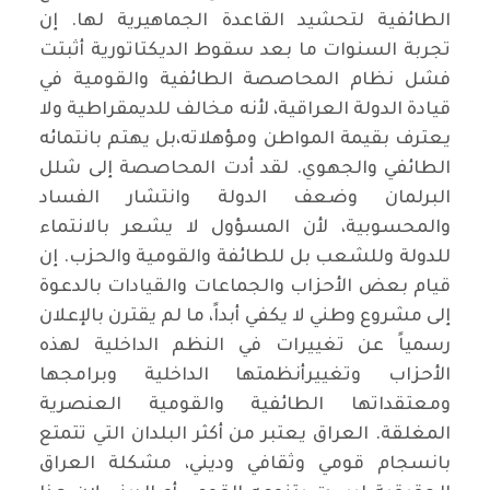
الطائفية لتحشيد القاعدة الجماهيرية لها. إن
تجربة السنوات ما بعد سقوط الديكتاتورية أثبتت
فشل نظام المحاصصة الطائفية والقومية في
قيادة الدولة العراقية، لأنه مخالف للديمقراطية ولا
يعترف بقيمة المواطن ومؤهلاته،بل يهتم بانتمائه
الطائفي والجهوي. لقد أدت المحاصصة إلى شلل
البرلمان وضعف الدولة وانتشار الفساد
والمحسوبية، لأن المسؤول لا يشعر بالانتماء
للدولة وللشعب بل للطائفة والقومية والحزب. إن
قيام بعض الأحزاب والجماعات والقيادات بالدعوة
إلى مشروع وطني لا يكفي أبداً، ما لم يقترن بالإعلان
رسمياً عن تغييرات في النظم الداخلية لهذه
الأحزاب وتغييرأنظمتها الداخلية وبرامجها
ومعتقداتها الطائفية والقومية العنصرية
المغلقة. العراق يعتبر من أكثر البلدان التي تتمتع
بانسجام قومي وثقافي وديني، مشكلة العراق