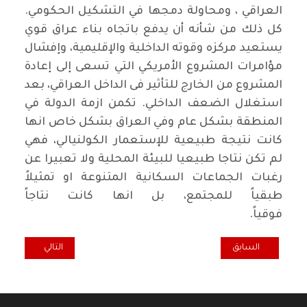
العراقي ، ومحاولة دمجها في التشكيل الحكومي.
كل ذلك من شأنه أن يدفع باتجاه بناء عراق قوي
يستعيد مركزه وقوته الداخلية والإقليمية، وإفشال
مؤامرات المشروع الأمريكي التي تسعى إلى إعادة
المشروع من الخارج للتأثير فى الداخل العراقي، بعد
استغلال الضعف الداخلي. تكمن ازمة الدولة في
المنطقة بشكل عام وفي العراق بشكل خاص انها
كانت نتيجة طبيعية للإستعمار الكولنيالي، فهي
لم تكن نتاجا طبيعيا للبيئة المحلية ولا تعبيرا عن
رغبات الجماعات السكانية المتنوعة او تمثيلاً
طبقياً للمجتمع، بل انها كانت نتاجاً
فوقياً.
المقال السابق: حول الورقة البيضاء مرة أخرى
المقال التالي: ال
السابق
التالي