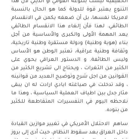
الحقيقية ليست بتنوعه القومي أو الديني لان هذا
التنوع يعتبر قوة للدولة كما هو الحال بالنسبة
لامريكا نفسها، بل أن ضعفه يكمن في الانقسام
الطائفي. لهذا فأن إلغاء هذا الانقسام الطائفي
يعد المهمة الأولى والكبرى والأساسية من أجل
بناء (هوية وطنية) ودولة مستقرة وطنية تاريخية،
وثقافة وطنية عراقية، تعتبر الوطن هو الأساس
وليس الطائفة. و الدستور العراقي يحوي على
الكثير من الثغرات ، ويحتاج الى تشريع الكثير من
القوانين من اجل شرح وتوضيح العديد من قوانينه
، وقد تدخلت في صياغته ايادي ارادت له ان يبقى
مثار جدل بين اطياف العملية السياسية ، وهذا ما
نلاحظه اليوم في التفسيرات المتقاطعة للكثير
من بنوده.
ساهم الاحتلال الأمريكي في تغيير موازين القيادة
داخل العراق بعد سقوط النظام، حيث أدى إلى بروز