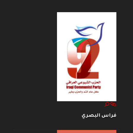
فراس البصري