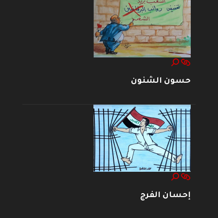
حسون الشنون
إحسان الفرج