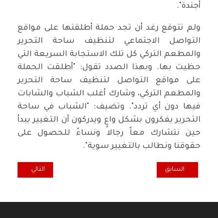
أجندة".
ولم تتوقع رغد أن تجد حملة أطلقتها على مواقع
التواصل الاجتماعي لتنظيف ساحة التحرير
والمطعم التركي كل تلك الاستجابة السريعة التي
حظيت بها. وبهذا الصدد تقول: "أطلقت الحملة
على مواقع التواصل لتنظيف ساحة التحرير
والمطعم التركي، وشارك أغلب الشباب والشابات
فيها دون أي تردد". وتضيف: "الشباب في ساحة
التحرير يفكرون بشكل واعٍ ويدركون أن التغيير يبدأ
حين نتشارك معاً رجالا ونساءً للحصول على
حقوقنا ونطالب بالتغيير سوية".
المقال السابق: واشنطن بوست: بغداد تخفي عدد قتلى التظاهرات والم
المقال التالي: ال
السابق
التالي