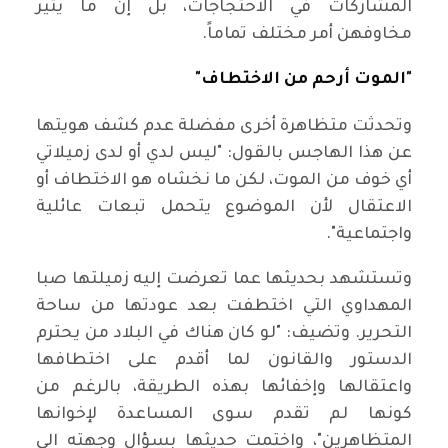
المشاركات في الاحتجاجات، بل إن ما يثير
مخاوفهن أمر مختلف تماماً.
"الموت أرحم من الاختطاف"
وتحدثت متظاهرة أخرى مفضلة عدم كشف هويتها
عن هذا الهاجس بالقول: "ليس لدي أو لدى زميلاتي
أي خوف من الموت، لكن ما نخشاه هو الاختطاف أو
الاعتقال لأن الموضوع يتحمل تبعات عائلية
واجتماعية".
وتستشهد بحديثها عما تعرضت إليه زميلتها صبا
المهداوي التي اختطفت بعد عودتها من ساحة
التحرير. وتضيف: "لو كان هناك في البلاد من يحترم
الدستور والقانون لما أقدم على اختطافها
واعتقالها وإخفائها بهذه الطريقة، بالرغم من
كونها لم تقدم سوى المساعدة لإخوانها
المتظاهرين"، واختمت حديثها بسؤال وجهته الى