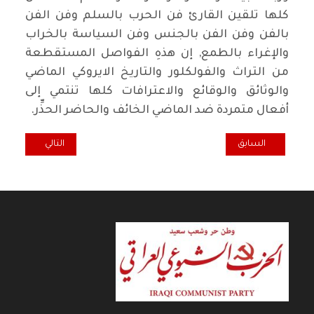
كلها تلقين القارئ فن الحرب بالسلم وفن الفن
بالفن وفن الفن بالجنس وفن السياسة بالخراب
والإغراء بالطمع, إن هذهِ الفواصل المستقطعة
من التراث والفولكلور والتاريخ الايروكي الماضي
والوثائق والوقائع والاعترافات كلها تنتمي إلى
أفعال متمردة ضد الماضي الخائف والحاضر الحذِّر.
المقال السابق: الشاعر الشعبي البصري المناضل جبار عبيد الشطري / د.
المقال التالي: مقه
السابق
التالي