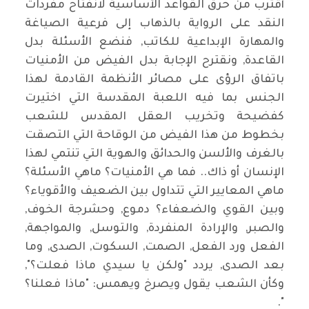
أقترب من حرق القواعد الأساسية لانفتاح مفردات
النقد على الرواية بالذهاب إلى فرعية الصياغة
والمهارة الإبداعية للكاتب, فنضع الأسئلة بدل
القاعدة, ونقترح الإجابة بدل الفيض من الأمنيات
باتفاق الرؤى على مصائر الأنظمة القادمة لهذا
الجنس بما فيه اللعبة المقدسة التي اختيرت
كفضيحة وتخريب العقل المقدس للشعب
بخطوط من هذا الفيض من الوقاحة التي التصقت
بالغرف والألسن والحدائق والهوية التي تنتمي لهذا
الإنسان أو ذاك.. فما هي الأمنيات؟ ماهي الأسئلة؟
ماهي المعايير التي تتداول بين الضعيف والأقوياء؟
وبين القوي والضعفاء؟ دموع, وحشرجة الخوف,
والصبر, والإرادة المنفردة, والتوسل, والمواجهة,
الفعل ورد الفعل, الصمت, السكوت, الصدى, وما
بعد الصدى, يردد "ولكن يا سيدي ماذا فعلت؟",
وكأن الشعب يقول ويصرخ ويهمس: "ماذا فعلنا؟
".