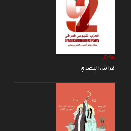
فراس البصري