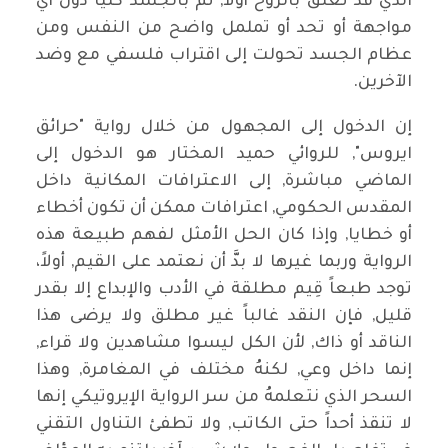
الذي قد تعلق بالروح أولاً, ثم بالجسد كلياً دون أيّ
مواجهة أو تحد أو تململ واضح من النفس ومن
عظام الجسد تحولت إلى اقتراب فلسفي مع وضد
الآخرين.
إن الدخول إلى المجهول من خلال رواية "حرائق
ايروس", للروائي حميد المختار هو الدخول إلى
الماضي مباشرة, إلى الاعترافات المكانية داخل
المقدس الحكومي, اعترافات ممكن أن تكون أخطاء
أو خطايا, وإذا كان الحل الأمثل لفهم طبيعة هذه
الرواية وربما غيرها لا بدَّ أن نعتمد على القيم, أولاً،
توجد طبعاً قِيم مطلقة في الأدب والإبداع إلا بقدر
قليل, فإن النقد غالباً غير مطلق ولا يرضى هذا
الناقد أو ذاك, لأن الكل ليسوا مشاهدين ولا قراء,
إنما داخل وعي, لكنهُ مختلف في المغامرة, وهذا
السحر الذي نتعلمهُ من سر الرواية الإيروتيكي إنها
لا تنقذ أحداً حتى الكاتب, ولا تطفئ التناول التقني