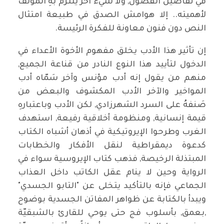
في تفاصيل الفصول, ولا شيء آخر يلتزم بهِ المؤلف
لأهميته.. إلا هوامش الصدق في طبيعة امتثال
النص دون فنون معاونة للفكرة الرئيسة.
إن تأثير هذا الأدب يخلق مفهوم الأخوة الأعداء في
الدخول لتأييد هذا النوع النادر من قناعة الجميع,
منهم من يقول إنه أدب مؤنس وآخر سَمّاه أدب
المواخير والآخر الأدب المكشوف والبعض من
صَنفهُ على السرد الشهرزادي, لكن الأدب وباعتبارهِ
قيمة إنسانية, ومنظومة أخلاقية رفيعة, استهدف
الغرب وطرحوا الإيروتيكية في أذهان أشباه الكتاب
كدعوة ديمقراطية لنقل الأفكار والخطابات
المبتذلة الرخيصة, فذهب كتاب الإيروسية سواء في
الرواية وحين لا ينام عقل الكاتب داخل العذاب
الجماعي فإنه بالتأكيد يتخلى عن "التابو الجسدي"
ويبدأ بالكتابة عن ظواهر المفاتن الجسدية بوضوح
,بعمق, بأسلوب فج حتى يوحي للقارئ بالشبقيّة