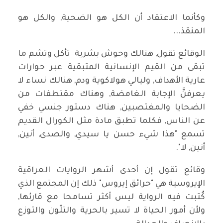
وكأنما الاعتقاد أن الكل هو الضحية, والكل هو
المنقذ...
الوقائع تقول, هنالك وحوش بشرية تأكل وتشم ما
تبقى من القيم الإنسانية المتبقية عبر حوارات
عارية الأهداف, وليالي هولاكوية ودم, هنالك نساء لا
يعرفنَّ الإجابة الغامضة, وهناك مقتطفات من
الضحايا والمغتصبين, هناك دستور جنسي خفي
عن الناس, فكلما تطبق مادة مثل الكورال القديم
تسمع "هذا شيء حسن يا سيدي, والصدى, أنين,
أنين, لا".
وقائع تقول إن أحدى أشهر الروايات العراقية
الإيروسية هي "حرائق إيروس" ذلك إن المجتمع الذي
كُتبت فيه الرواية ليس أكثر تسامحا مع قارئها,
ولأن أمور الحياة لا تسير بالحرية والتلّون والتوزع