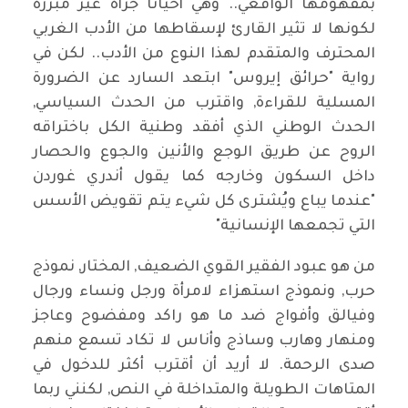
بمفهومها الواقعي.. وهي أحياناً جرأة غير مبررّة
لكونها لا تثير القارئ لإسقاطها من الأدب الغربي
المحترف والمتقدم لهذا النوع من الأدب.. لكن في
رواية "حرائق إيروس" ابتعد السارد عن الضرورة
المسلية للقراءة, واقترب من الحدث السياسي,
الحدث الوطني الذي أفقد وطنية الكل باختراقه
الروح عن طريق الوجع والأنين والجوع والحصار
داخل السكون وخارجه كما يقول أندري غوردن
"عندما يباع ويُشترى كل شيء يتم تقويض الأسس
التي تجمعها الإنسانية"
من هو عبود الفقير القوي الضعيف, المختار, نموذج
حرب, ونموذج استهزاء لامرأة ورجل ونساء ورجال
وفيالق وأفواج ضد ما هو راكد ومفضوح وعاجز
ومنهار وهارب وساذج وأناس لا تكاد تسمع منهم
صدى الرحمة. لا أريد أن أقترب أكثر للدخول في
المتاهات الطويلة والمتداخلة في النص, لكنني ربما