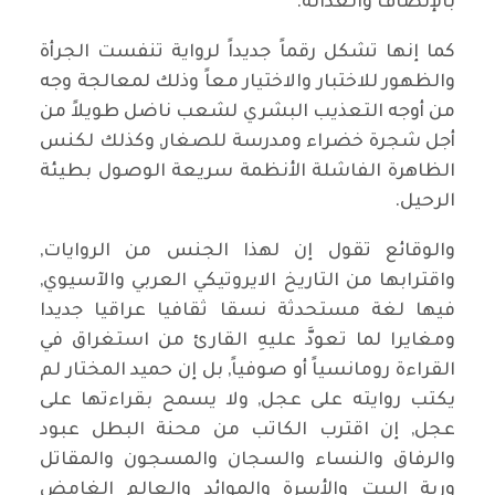
بالإنصاف والعدالة.
كما إنها تشكل رقماً جديداً لرواية تنفست الجرأة
والظهور للاختبار والاختيار معاً وذلك لمعالجة وجه
من أوجه التعذيب البشري لشعب ناضل طويلاً من
أجل شجرة خضراء ومدرسة للصغار, وكذلك لكنس
الظاهرة الفاشلة الأنظمة سريعة الوصول بطيئة
الرحيل.
والوقائع تقول إن لهذا الجنس من الروايات,
واقترابها من التاريخ الايروتيكي العربي والآسيوي,
فيها لغة مستحدثة نسقا ثقافيا عراقيا جديدا
ومغايرا لما تعودَّ عليهِ القارئ من استغراق في
القراءة رومانسياً أو صوفياً, بل إن حميد المختار لم
يكتب روايته على عجل, ولا يسمح بقراءتها على
عجل, إن اقترب الكاتب من محنة البطل عبود
والرفاق والنساء والسجان والمسجون والمقاتل
وربة البيت والأسرة والموائد والعالم الغامض