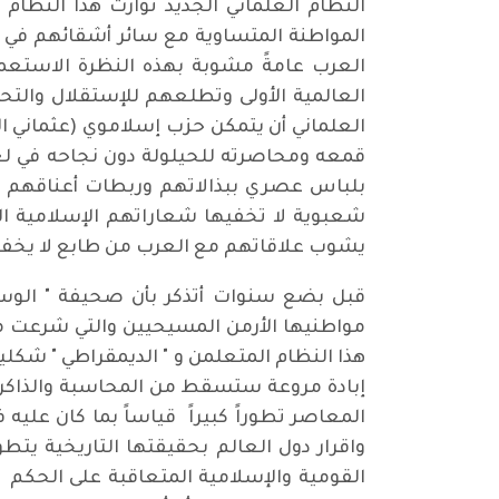
النظام العلماني الجديد توارث هذا النظام
المواطنة المتساوية مع سائر أشقائهم في ال
العرب عامةً مشوبة بهذه النظرة الاستعما
العالمية الأولى وتطلعهم للإستقلال والتح
العلماني أن يتمكن حزب إسلاموي (عثماني ال
قمعه ومحاصرته للحيلولة دون نجاحه في لعب
بلباس عصري ببذالاتهم وربطات أعناقهم ب
شعبوية لا تخفيها شعاراتهم الإسلامية الثو
يشوب علاقاتهم مع العرب من طابع لا يخفيه 
قبل بضع سنوات أتذكر بأن صحيفة " الوسط "
هذا النظام المتعلمن و " الديمقراطي " شكليا
إبادة مروعة ستسقط من المحاسبة والذاكرة ا
واقرار دول العالم بحقيقتها التاريخية يت
القومية والإسلامية المتعاقبة على الحكم 