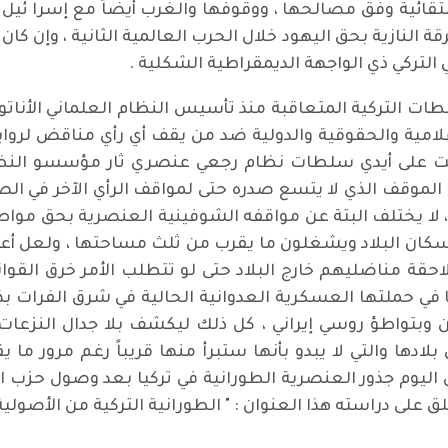
انتقائية وفق مصالحها ، ووقوفها والغرب أيضاً مع إسرا ئ
ة النازية بحق اليهود خلال الحرب العالمية الثانية ، وإن كا
ي التركي ذي الواجهة الديمقراطية الشكلية .
لامية والحقوقية والدولية ضد من يقف أي رأي مناقض لروايته
قعت على أيدي سلطات نظام رجعي عنصري ثار مؤسسو النظام
ذا الموقف الذي لا يتسع صدره حتى لمواقف الرأي الآخر في 
 لا يختلف البتة عن مواقفه الشوفينية العنصرية بحق مواطن
غون نسبة 20% من إجمالي سكان البلاد ويشغلون ما يقرب من ثلث مساحتها ،
ة مناضليهم خارج البلاد حتى لو تتطلب الأمر خرق القوانين
ريا في حملتها العسكرية العدوانية الحالية في شرق الفرات 
ن وبتواطؤ روسي إيراني ، كل ذلك ليكشف بلا جدال النزعات
في بلادها والتي لا يبدو بأنها ستبرأ منها قريباً رغم مرور
صل اليوم جذور العنصرية الطورانية في تركيا بعد وصول حزب ا
لى دراسته هذا العنوان : " الطورانية التركية من الأصولية ال