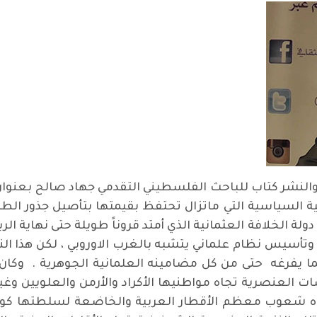
الصداقة والنشر كتاب للباحث الفلسطيني التقدمي جهاد صالح بعنوا
ية السياسية التي ماتزال تحتفظ بقيمتها بتأصيل جذور الطور
ولة الخلافة العثمانية الذي أمتد قروناً طويلة حتى نهاية ال
ا وتأسيس نظام علماني يتشبه بالغرب الاوروبي ، لكن هذا ال
ا يفرغه حتى من كل مضامينه العلمانية الجوهرية . وكان
ت العنصرية تجاه مواطنيها الأكراد والأرمن والعلويين وغيره
اه شعوب معظم الأقطار العربية والخاضعة لسلطتها كولاي