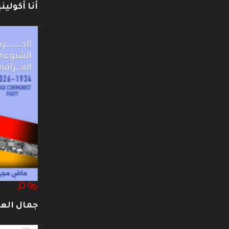
أنا أكوليني
جمال العت