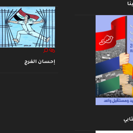
نا
إحسان الفرج
ابي