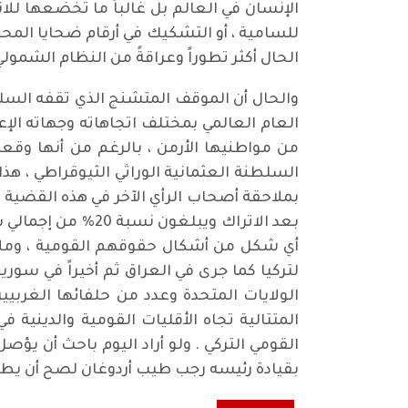
الإنسان في العالم بل غالباً ما تخضعها لل
للسامية ، أو التشكيك في أرقام ضحايا المحرق
الحال أكثر تطوراً وعراقةً من النظام الشمول
العام العالمي بمختلف اتجاهاته وجهاته الإع
من مواطنيها الأرمن ، بالرغم من أنها و
السلطنة العثمانية الوراثي الثيوقراطي ، ه
بملاحقة أصحاب الرأي الآخر في هذه القضية ،
بعد الاتراك ويبل
أي شكل من أشكال حقوقهم القومية ، وملاحق
لتركيا كما جرى في العراق ثم أخيراً في سو
الولايات المتحدة وعدد من حلفائها الغربيي
المتتالية تجاه الأقليات القومية والدينية 
القومي التركي . ولو أراد اليوم باحث أن يؤ
بقيادة رئيسه رجب طيب أردوغان لصح أن يطلق ع