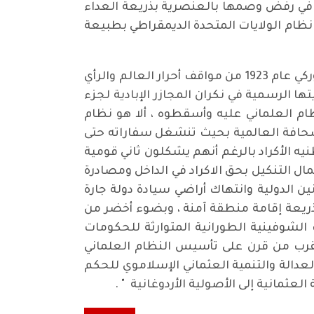
يل في رفض وصمها بالعنصرية بذريعة العداء
ن نظام الولايات المتحدة الديمقراطي بطبيعة
والحال أن الموقف المتشنج الذي تقفه السلطات التركية المتعاقبة منذ تأسيس النظام العلماني الأناتوركي عام 1923 من مواقف أحرار العالم والرأي
ا الرسمية في نكران المجازر الإبادية لجزء
 العلماني عليه وأسقطوه ، ألا هو نظام
الصحافة العالمية بحيث تنشغل سفاراته حتى
يه الأكراد بالرغم أنهم يشكلون ثاني قومية
 ولعل أعمال التنكيل بحق الاكراد في الداخل ومصادرة
 الدولية وانتهاك أراضي سيادة دولة جارة
بذريعة إقامة منطقة آمنة ، وبضوء أخضر من
 الشوفينية الطورانية المتوارثة للحكومات
 ما يقرب من قرن على تأسيس النظام العلماني
لعدالة والتنمية العثماني الإسلاموي للحكم
عثمانية إلى الأصولية الأردوغانية " .