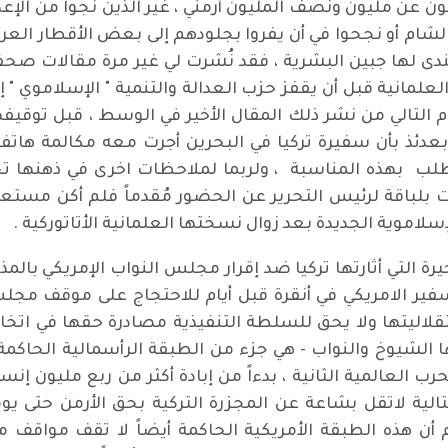
لون عن مليون ونصف المليون أرمني ، غير الذين نجوا من الإع
شام أو نجحوا في أن يفروا بجلودهم إلى بعض الأقطار العربية
 يندى لها جبين البشرية ، فقد نُشرت لي غير مرة مقالات ص
لعلمانية قبل أن يقفز حزب العدالة والتنمية " الإسلاموي "
بعدئذ بأن سفيرة تركيا في البحرين أجرت معه مكالمة هات
 تطلب بهذه المناسبة ، ولربما لملاحظات اخرى في ذهنها تجا
رت بلباقة لرئيس التحرير عن الحضور مُقدماً فلم أكن مستع
إسلاموية الجديدة بعد زوال نسختها العلمانية الأتاتوركية .
 التي أثارتها تركيا ضد إقرار مجلس النواب الإمريكي بالمذاب
سفير الامريكي في أنقرة قبل أيام للاحتجاج على موقف مجل
قلاليتها ولا يحق للسلطة التنفيذية مصادرة حقها في اتخا
لشيوخ والنواب - هي جزء من الطبقة الرأسمالية الحاكمة 
العالمية الثانية ، بدءاً من إبادة أكثر من ربع مليون إنس
تتالية لاتقل بشاعة عن المجزرة التركية بحق الأرمن حتى ي
 أن هذه الطبقة الأمريكية الحاكمة أيضاً لا تقف مواقف م