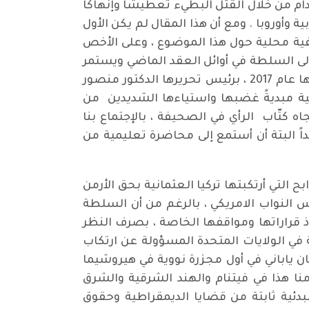
دام من خلال القتل البطيء تعطيشاً وإنهاكاً
 وأوروبا . ومع أن هذا المقال لم يكن الأول
حفية محلية حول هذا الموضوع ، وعلى الأخص
 إلى السلطة في أوائل العقد الماضي ويستمر
فيها حتى يومنا هذا ، إلا أنني فوجئت في اليوم التالي من نشر ذلك المقال الأخير في الوسط ، قبل توقيفها عام 2017 ، برئيس تحريرها الدكتور منصور
فية مبديةً غضبها واستياءها الشديدين من
ه كتّاب الرأي في الصحيفة ، بالإجتماع بنا
داً البتة أن أستمع إلى محاضرة تعليمية من
ح التي أرتكبتها تركيا العثمانية بحق الأرمن
س النواب الامريكي ، بالرغم من أن السلطة
ذ قراراتها ومواقفها الخاصة ، بصرف النظر
في الولايات المتحدة المسؤولة عن ارتكاب
ان ياباني في أول مجزرة نووية في هيروشيما
ومنا هذا في فيتنام والهند الشرقية والشرق
بدئية ثابتة من قضايا الديمقراطية وحقوق