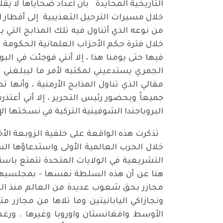
التاريخية المحايدة بأن أعداد ضحاياها لا يق
خلال مسيرات الترحيل التعذيبية إلى أقطار ال
من نوعه الذي أتناول فيه تلك المذابح التي
خلال فترة حكم الأحزاب العلمانية الحكومة ا
الجمري يستدعيني لمكتبه لأمر ما ليبلغني 
مقالي الذي تناول المذابح الأرمنية ، وأنها
جميعاً وبحضور رئيس التحرير ، إلا أني أعتذ
البروباجندا الشوفينية التركية في نسختها ال
تذكرت هذه الواقعة على خلفية الزوبعة الأخيرة
خلال الحرب العالمية الأولى واستدعاؤها ال
التشريعية في الولايات المتحدة تتمتع باست
هنا عن أن هذه السلطة نفسها - بمجلسيها ا
مجازر بحق شعوب عديدة من العالم منذ الحرب 
ونجازاكي اليابانيتين وما تلاها من مجازر م
الأوسط وافغانستان واوروبا وغيرها . ورغم