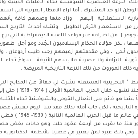
 تلك النزعة العنصرية الشوفينية تجاه الأقليات الدينية
وطن الواحد المشترك ، أما ازاء الاقطار العربية التي اس
رية الاستعلائية إليهم ، وزاد منها وصمهم كافة بأنهم خ
رر من الاستعمار التركي الطويل . وتشاء أحداث التاريخ ال
جوهر ) من اختراقه عبر قواعد اللعبة الديمقراطية التي بر
ها ، لكن هؤلاء الحكام الإسلاميون الجُدد ومو أجل ظهو
دون لُحىٰ ، وفي مقدمتهم زعيمهم رجب طيب أردوغان ، 
رية البرّاقة ولا عصرية ملابسهم الأنيقة، سواءً تجاه ال
ذلك الموروث من تلك النزعة التاريخية المريضة .
 البحرينية المستقلة نشرت لي مقالاً عن المذابح التي 
مواطنيها الأرمن المسيحي
ً بينما هو قائم على التعالي القومي والشوفينية تجاه الأقلي
لتاريخية ، لكن خاب أمله بذلك فقد بتنا اليوم نعيش عصراً 
المعاصر تطوراً كبيراً ق
طور منذ ما يقرب من أربعة عقود خلت وهو مابات يقض مضاج
. وفي ذلك عبرة لمن يعتير في عصرنا للأنظمة الدكتاتورية 