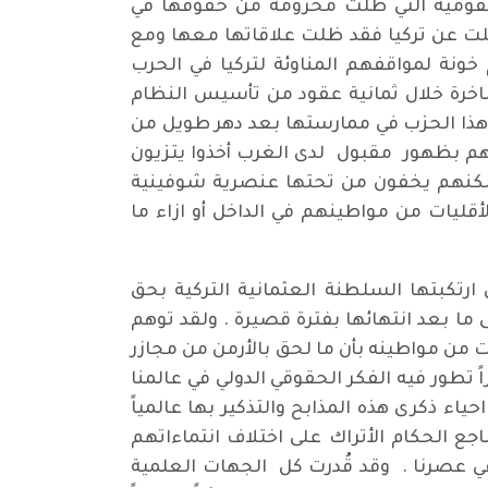
 والقومية التي ظلت محرومة من حقوقها في
تقلت عن تركيا فقد ظلت علاقاتها معها ومع
ونة لمواقفهم المناوئة لتركيا في الحرب
ساخرة خلال ثمانية عقود من تأسيس النظام
ع هذا الحزب في ممارستها بعد دهر طويل من
رهم بظهور مقبول لدى الغرب أخذوا يتزيون
ولكنهم يخفون من تحتها عنصرية شوفينية
أقليات من مواطينهم في الداخل أو ازاء ما
ارتكبتها السلطنة العثمانية التركية بحق
ين والتي شرعت منذ نشوب خلال الحرب العالمية الأولى ( 1914 - 1918 ) حتى إلى ما بعد انتهائها بفترة قصيرة . ولقد توهم
ات من مواطينه بأن ما لحق بالأرمن من مجازر
تطور فيه الفكر الحقوقي الدولي في عالمنا
ياساً بما كان عليه في عالم ما قبل الحرب العالمية الثانية ( 1939- 1945 ) فظل احياء ذكرى هذه المذابح والتذكير بها عالمياً
ع الحكام الأتراك على اختلاف انتماءاتهم
في عصرنا . وقد قُدرت كل الجهات العلمية