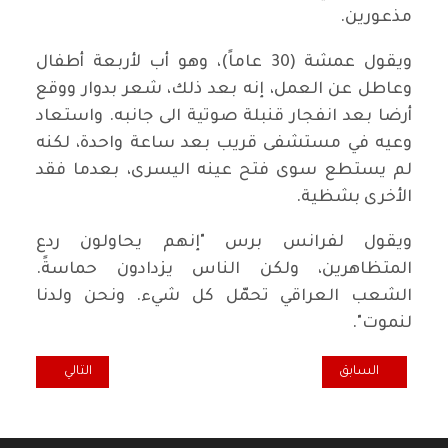
مذعورين.
ويقول عمشة (30 عاماً)، وهو أب لأربعة أطفال
وعاطل عن العمل، إنه بعد ذلك، شعر بدوار ووقع
أرضا بعد انفجار قنبلة صوتية الى جانبه. واستعاد
وعيه في مستشفى قريب بعد ساعة واحدة، لكنه
لم يستطع سوى فتح عينه اليسرى، بعدما فقد
الأخرى بشظية.
ويقول لفرانس برس "إنهم يحاولون ردع
المتظاهرين، ولكن الناس يزدادون حماسةً.
الشعب العراقي تحمّل كل شيء. ونحن ولدنا
لنموت".
المقال السابق: هكذا تبدو ليالي المنتفضين في ساحة التحرير
المقال التالي: م
السابق
التالي