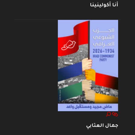
أنا أكولينينا
جمال العتابي