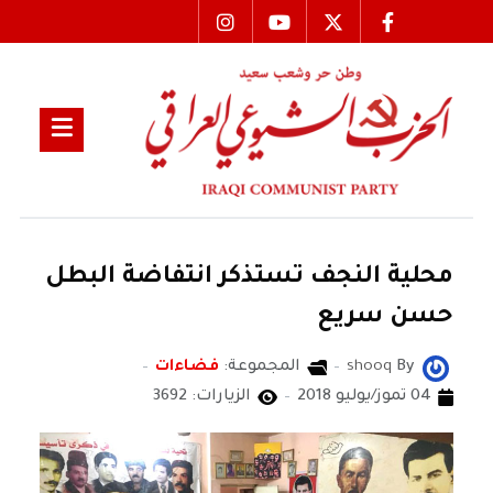
محلية النجف تستذكر انتفاضة البطل
حسن سريع
By
shooq
المجموعة:
فضاءات
04 تموز/يوليو 2018
الزيارات: 3692