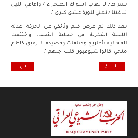
بسراط/ لا نهاب اشواك الصحراء / وافاعي الليل
تباغتنا / نغني لثورة عشق كبرى ".
بعد ذلك تم عرض فلم وثائقي عن الحركة اعدته
اللجنة الفكرية في محلية النجف. واختتمت
الفعالية بأهازيج وهتافات وقصيدة للرفيق كاظم
منخي "قالوا شيوعيون قلت اجلهم ".
المقال السابق: محطات من تاريخ عراقي، في ذاكرة براغ
المقال التالي: رز 
السابق
التالي