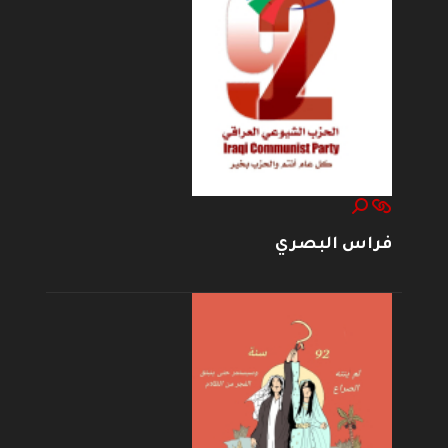
فراس البصري