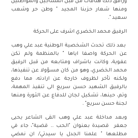
ورافق ذلك هتافات من قبل المساجين والمواطنين
ومنها شعار حزبنا المجيد " وطن حر وشعب
سعيد ".
الرفيق محمد الخضري اشرف على الحركة
بعد ذلك تحدث الشخصية الوطنية عبد علي وهب
عن الحركة واصفا اياها " بالمنظمة ولم تكن
عفوية، وكانت باشراف ومتابعه من قبل الرفيق
محمد الخضري، وهو من كان مسؤولا عن تنفيذها،
ولكنه تأخر لظروف خارجة عن ارادته، مما دفع
بالرفيق الشهيد حسن سريع الى تنفيذ المهمة،
وتم، حينها، تشكيل لجان للدفاع عن الثورة ومنها
لجنة حسن سريع" .
وبعد مداخلة عبد علي وهب القى الشاعر يحيى
جعفر قصيدة بعنوان "الحب .. قضية"، جاء في
مطلعها " علمنا الجدل يا سيدتي/ ان نمضي