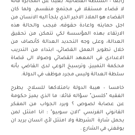
رابعا – السلطة القضائية. بعيدا عن المكابرة فأنه
لا قضاء مستقلا في مجتمع منقسم. ولما كان
القضاء هو الملاذ الاخير الذي يلجأ اليه الانسان من
اجل حمايته واعادة حقوقه، فيجب والحالة هذه
الارتقاء بهذه المؤسسة لكي تتمكن من تحقيق
العدالة، وعلى وجه التحديد العدالة كأنصاف من
خلال تطوير العمل القضائي، ابتداء من التدريب
الاعدادي في المعهد القضائي وصولا الى قضاة
محكمة التمييز، وترسيخ الوعي لدى القاضي بأنه
سلطة العدالة وليس مجرد موظف في الدولة.
خامسا – هيبة الدولة بامتلاكها للسلاح. يطرح
الفقيه "كلسن" سؤاله قائلا: ما الذي يميز حكومة
عن عصابة لصوص ؟ ويرد الجواب من المفكر
القانوني الفرنسي "الان سوبيو" : انا امتثل لمن
يحمل شارة الشرطة ولا امتثل لأي انسان يريد ان
يوقفني في الشارع .