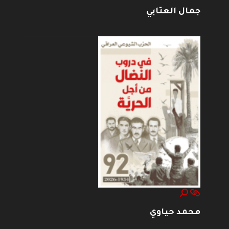
جمال العتابي
محمد حياوي