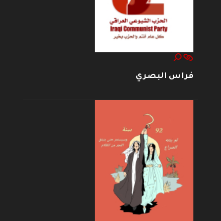
فراس البصري