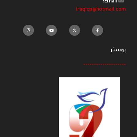
Email:
iraqicp@hotmail.com
بوستر
--------------------