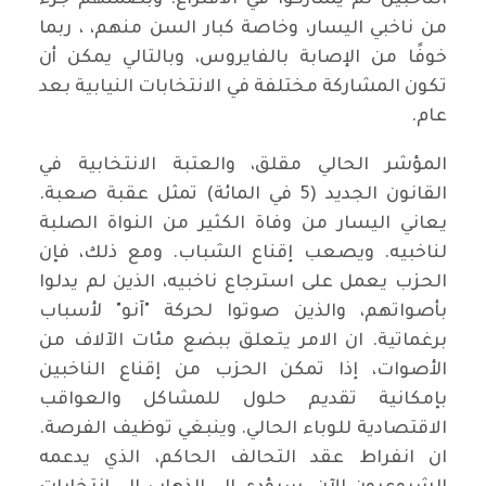
الناخبين لم يشاركوا في الاقتراع. وبضمنهم جزء
من ناخبي اليسار، وخاصة كبار السن منهم، ، ربما
خوفًا من الإصابة بالفايروس، وبالتالي يمكن أن
تكون المشاركة مختلفة في الانتخابات النيابية بعد
عام.
المؤشر الحالي مقلق، والعتبة الانتخابية في
القانون الجديد (5 في المائة) تمثل عقبة صعبة.
يعاني اليسار من وفاة الكثير من النواة الصلبة
لناخبيه. ويصعب إقناع الشباب. ومع ذلك، فإن
الحزب يعمل على استرجاع ناخبيه، الذين لم يدلوا
بأصواتهم، والذين صوتوا لحركة "آنو" لأسباب
برغماتية. ان الامر يتعلق ببضع مئات الآلاف من
الأصوات، إذا تمكن الحزب من إقناع الناخبين
بإمكانية تقديم حلول للمشاكل والعواقب
الاقتصادية للوباء الحالي. وينبغي توظيف الفرصة.
ان انفراط عقد التحالف الحاكم، الذي يدعمه