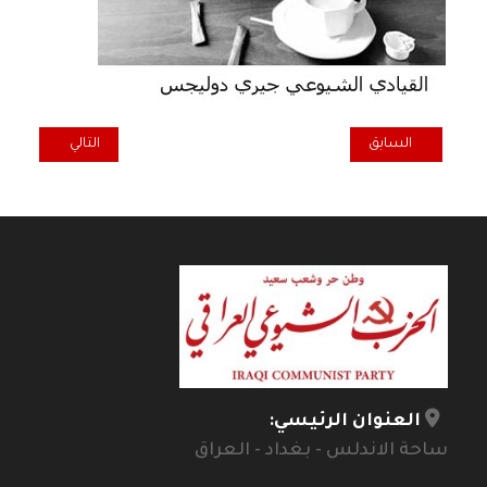
المقال السابق: أتفاقية خورعبد الله "المذلّة" تنازل جديد للأطماع الكويتية !؟
المقال التالي: منط
السابق
التالي
العنوان الرئيسي:
ساحة الاندلس - بغداد - العراق