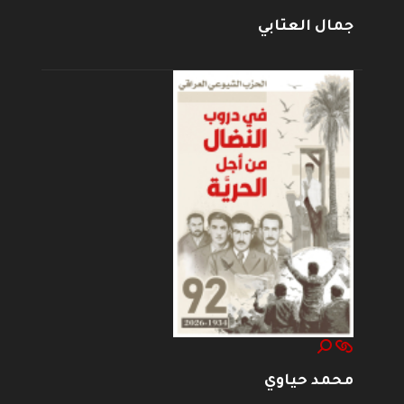
جمال العتابي
محمد حياوي