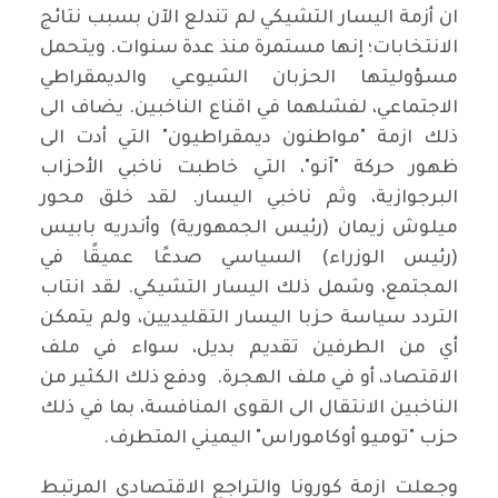
ان أزمة اليسار التشيكي لم تندلع الآن بسبب نتائج
الانتخابات؛ إنها مستمرة منذ عدة سنوات. ويتحمل
مسؤوليتها الحزبان الشيوعي والديمقراطي
الاجتماعي، لفشلهما في اقناع الناخبين. يضاف الى
ذلك ازمة "مواطنون ديمقراطيون" التي أدت الى
ظهور حركة "آنو"، التي خاطبت ناخبي الأحزاب
البرجوازية، وثم ناخبي اليسار. لقد خلق محور
ميلوش زيمان (رئيس الجمهورية) وأندريه بابيس
(رئيس الوزراء) السياسي صدعًا عميقًا في
المجتمع، وشمل ذلك اليسار التشيكي. لقد انتاب
التردد سياسة حزبا اليسار التقليديين، ولم يتمكن
أي من الطرفين تقديم بديل، سواء في ملف
الاقتصاد، أو في ملف الهجرة. ودفع ذلك الكثير من
الناخبين الانتقال الى القوى المنافسة، بما في ذلك
حزب "توميو أوكاموراس" اليميني المتطرف.
وجعلت ازمة كورونا والتراجع الاقتصادي المرتبط