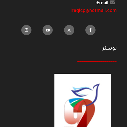
Email:
iraqicp@hotmail.com
بوستر
--------------------