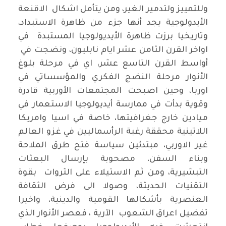
وللتمييز ولتدمير الغير، ومن يتأمل اشكال الاقنعة
الأيدولوجية يجد أنها جزء من ظاهرة الاستبداد،
وتاريخيا برزت ظاهرة الأيديولوجيا المستبدة في
اواخر القرن الثامن عشر ايام نابليون، ونضجت في
أواسط القرن التاسع عشر، اي في مرحلة بلوغ
الأنوار مرحلة النضج الفكري والمؤسساتي في
اوربا، وحين اصبحت المجتمعات الأوربية قادرة
وقوية بدأت في ممارسة أيديولوجيا الاستعمار في
ميادين خارج جغرافيتها، خاصة في اسيا وامريكا
اللاتينية محققة رغبة الرأسماليين في غزو العالم
غير الاوربي، مبتدئين سياسة فتح طرق الملاحة
وبناء السفن، مصحوبة بإرسال البعثات
التبشيرية، ومن ثم الاستيلاء على الثروات بقوة
التقنيات الحديثة، وصولا الى فرض الثقافة
العنصرية بأشكالها القومية والدينية، واخيرا
تفضيل اعراق الشعوب الآرية ، فعصر الأنوار الذي