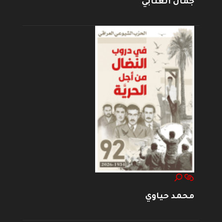
جمال العتابي
محمد حياوي