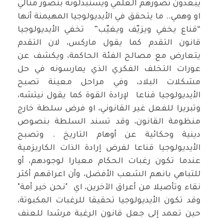
يبعدون تصورهم العلمي ويستبدلونه بتصور مثالي
او وهمي.. ما يتحقق في الأيديولوجيا المهيمنة أنها
“قناع يخفي ويزيّف ويغيّب” تخفي الأيديولوجيا
قانون التقدم كما يقول ماركس، لان التقدم
يتعارض مع مصالح الفئة الحاكمة، ويكشف عن
عورات التخلف الفكري الذي يمارسونه في حل
مشكلات البلاد، وفي مراحل معينة تصبح
الأيديولوجيا قناعا لإرادة القوة كما يقول نيتشه،
وتبريرا للفعل غير القانوني، او فرض سلطة خارج
منظومة القانون، وقد تسند السلطة بنصوص
دينية وحكائية عن أوهام التاريخ . وتصبح
الأيديولوجيا قناعا لفرض إرادة الذات الكاريزمية
عندما تكون رغبات الحكام معيارا لوجودهم، أو
للتباهي بانهم الشعب الأفضل، وأن اعراقهم أكثر
نقاء وتأصيلا من أعراق الآخرين، اي "نحن خير أمة"
وقد تكون الأيديولوجيا تحقيقا للرغبات المكبوتة،
حين تعمد إلى جعل قانون الرغبة مرشدا للعنف