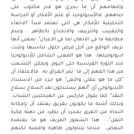
وإفهامهم أن ما يجري هو قدر مكتوب على
جباههم. فالأيديولوجيا، أو علم الأفكار، أو الدراسة
التحليلية للأفكار، هي التي تعتمد مبدأ "الاخفاء
والتغييب والتزييف والانخداع بالظاهر ، وعدم
مطابقة ما في الاذهان لما في الاعيان". بمعنى أنها
تزيف الواقع من أجل فرض حلول تناسبها وتثبت
اديولوجيتها، هذا هو المعنى الشامل للأديولوجيا
منذ الثورة الفرنسية حتى اليوم، ويمكن التشعب
من هذا الفهم إلى ما يمر العراق به، فالاعتقاد أن
"كل ما هو عقلي واقعي" هو جزء من الاستبداد
الأيديولوجي أي "أنهم يستبدلون نقد السلاح بسلاح
النقد” كما يقول ماركس عن الهيجليين الشباب.
وبذلك أشبه ما يكونون بغريق يعتقد أن بإمكانه
النجاة من الغرق بمجرد أن يطرد من ذهنه فكرة
الثقل".. هذا الشعور المزيف هو ما يعتمده
البعض عندما يتناولون ظاهرة واقعية لكنهم