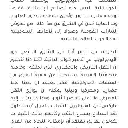
انتعشت فيه الأيديولوجيا بوصفها خطاب
الكولينالية، ليس كله لصالح الإنسانية، ففيها
اوجه مغايرة للتنوير، وأخرى ممهدة لتطور العلوم،
وما اصابنا نحن في الشرق من هذا كله، هو نهوض
التيارات القومية وصولا إلى نزعاتها الشوفينية
بعد الحرب العالمية الثانية.
الطريف في الامر أننا في الشرق لا نعي دور
الأيديولوجيا في تدمير قوانا الذاتية، لأننا كنا نتصور
ان الثقل التاريخي والحضاري الذي نملكه وخاصة
منطقتنا العربية ،سينجينا من مغبة الغرق في
المهمات الأيدولوجية، فكنا نعتقد ان لدينا ثقلا
حضاريا ومعرفيا ودينيا يمكنه ان يوازي الثقل
المعرفي والتقني لعصر الأنوار، وهذا ما يشير إليه
ماركس عن الهيجليين الشباب بالقول "يستبدلون
نقد السلاح بسلاح النقد، وكأنهم بذلك اشبه ما
يكونون بغريق يعتقد أن بإمكانه النجاة من الغرق