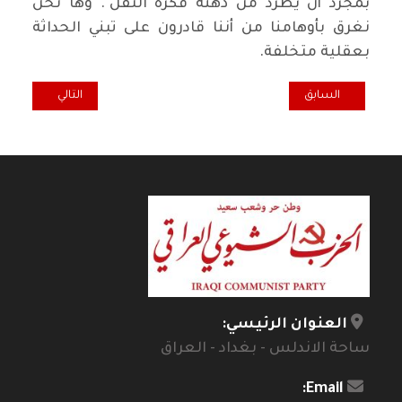
بمجرد أن يطرد من ذهنه فكرة الثقل". وها نحن
نغرق بأوهامنا من أننا قادرون على تبني الحداثة
بعقلية متخلفة.
المقال السابق: الحرمان ما بين الشيخوخة والشباب / ليث الهجان
المقال التالي: ا
السابق
التالي
العنوان الرئيسي:
ساحة الاندلس - بغداد - العراق
Email: