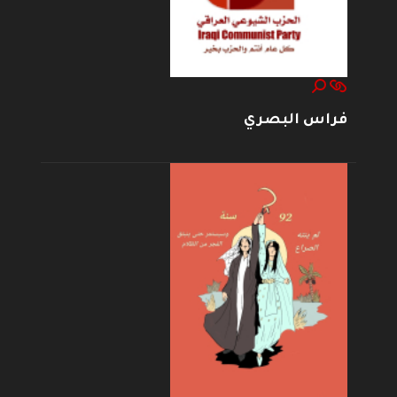
فراس البصري