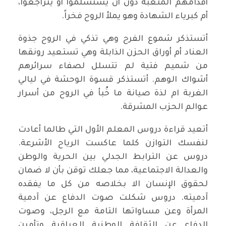
أقدامهم المتعبة دون أن يستسلموا أو يتراجعوا،
أم كبرياء الشهادة وهو يملأ الروح فخراً.
أتستذكر شموع الفرح وهي تذكي في الروح جذوة
العناد أم أوراق الحزن الذابلة وهي تستعيد رونقها
من شميم فتية لم تتسلل لصفاء سرائرهم
أشواك الوهم. أتستذكر قسوة الوحشة في ليالي
الغربة ام لذة صيانة ما خُبأ في الروح من أسرار
عوالم الحزب المشرقة.
أتعيد قراءة دروس المعلم الأول التي طالما أعادت
لنفسك التوازن كلما عاكست الرياح الأشرعة.
دروس عن الترابط الجدلي بين الحرية والوطن
والعدالة الاجتماعية، مما جعلك توقن بأن لا ضمان
لحقوق الإنسان الا بخلاصه من كل ما يفقده
آدميته. دروس شكلت صوت الدفاع عن آدمية
المرأة وعن مساواتها التامة مع الرجل، وصوت
الدفاع عن الثقافة الوطنية العراقية وتأمين