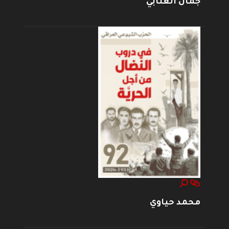
جمال العتابي
محمد حياوي