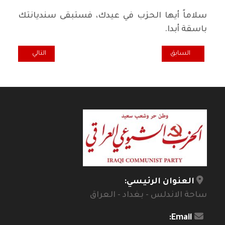
سلاماً أيها الحزب في عيدك، فستبقى سنديانتك
باسقة أبدا.
المقال السابق: ليس مجرد كلام... ننتظر عيدك الميّة / .. عبد السادة البص
المقال التالي: ا
السابق
التالي
العنوان الرئيسي:
ساحة الاندلس - بغداد - العراق
Email: