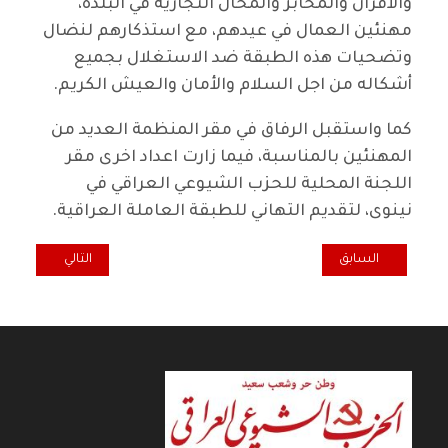
والأفران والمخابز والمحال التجارية في البلدة،
مهنئين العمال في عيدهم، مع استذكارهم لنضال
وتضحيات هذه الطبقة ضد الاستغلال بجميع
أشكاله من اجل السلام والأمان والعيش الكريم.
كما واستقبل الرفاق في مقر المنظمة العديد من
المهنئين بالمناسبة، فيما زارت اعداد اخرى مقر
اللجنة المحلية للحزب الشيوعي العراقي في
نينوى، لتقديم التهاني للطبقة العاملة العراقية.
المقال التالي: إحصائية:100 ألف إيزيدي غادروا العراق وقرابة 3 آلاف مازالوا لد
المقال السابق: أهالي سوق الشيوخ يتظاهرون مطالبين بتحسين واقع ا
السابق
التالي