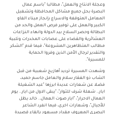
وعجلة الانتاج والعمل"، مطالبا "باسم عمال
البصرة بحل جميع مشاكل المحافظة وتشغيل
المعامل المتوقفة والاسراع بإنجاز ميناء الفاو
الكبير والعمل على توفير فرص العمل والحد من
البطالة وحصر السلاح بيد الدولة وانهاء النزاعات
العشائرية والقضاء على عصابات المخدرات وتلبية
مطالب المتظاهرين المشروعة"، فيما قدم "الشكر
والتقدير لرجال الأمن الذين وفروا الحماية
للمسيرة".
وشهدت المسيرة ترديد أهازيج شعبية من قبل
الشاب ذو الفقار سلام والعامل جاسم حميد،
فضلا عن شعارات عديدة ابرزها "عيد الشغيلة
ايار.. شعلة شرف للثوار"، "يبقى الاول من ايار.. يوم
العمال الاحرار"، "ايار صوت العمال.. خالد يظل
للأجيال"، وشعارات اخرى، فيما انفرد الشاعر
البصري المعروف مقداد مسعود بإلقاء قصيدة