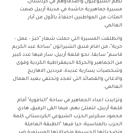
نظم الشيوعيون واصدقاؤهم في كردستان،
مسيرة جماهيرية حاشدة في مدينة أربيل ضمت
المئات من المواطنين احتفاءً بالأول من أيار
العالمي.
وانطلقت المسيرة التي حملت شعار "خبز – عمل –
حرية"، من امام فندق الشيراتون "ساحة عبد الكريم
قاسم" سابقا، نحو قلعة أربيل، سار فيها عدد كبير
من الجماهير والحركة الديمقراطية الكردية وقوى
وشخصيات يسارية عديدة، مرددين الاهازيج
والاغاني والقصائد التي تمجد وتحتفي بعيد العمال
العالمي.
وتزايدت اعداد الجماهير في ساحة "النافورة" أمام
قلعة أربيل، لتمتلئ بهم، فيما القى الرفيق، هادي
محمود سكرتير الحزب الشيوعي الكردستاني كلمة
الحزب بالمناسبة، حيا فيها "الطبقة العاملة
وتضحياتها الجسيمة ونضالاتها المستمرة ضد