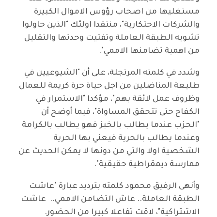
مستغليها من اصحاب رؤوس الاموال الكبيرة
والشركات الاحتكارية"، منتقدا اولئك "الذين حاولوا
تشويه الطبقة العاملة وتفتيت وحدتها والتقليل
من اهمية تضامنها الاممي".
وشدد في كلمته المرتجلة، على أن "الشيوعيين في
طليعة المناضلين من اجل حياة حرة كريمة للعمال
وظروف عمل لائقة بهم"، مؤكدا "الاستمرار في
الكفاح حتى تتحقق المساواة"، فيما أوضح أن
"الحزب عندما يطالب بالخبز فهو يطالب بالكرامة
وعندما يطالب بالحرية فيعني بها الحرية
الشخصية اولا والتي من دونها لا يمكن الحديث عن
ممارسة ديمقراطية حقيقية".
وأنهى الرفيق محمود كلمته بترديد عبارة "عاشت
الطبقة العاملة.. عاش التضامن الاممي.. عاشت
الاشتراكية"، لاقت تفاعلا كبيرا من الحضور.