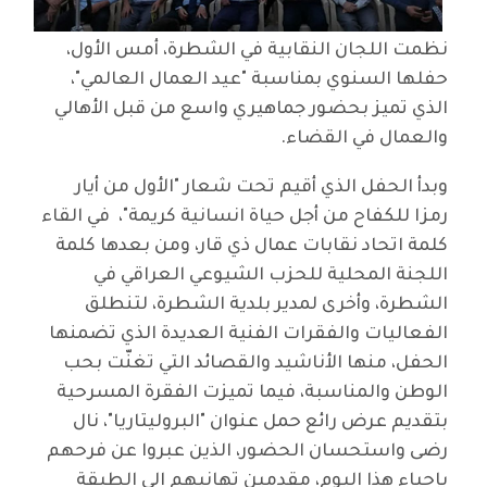
نظمت اللجان النقابية في الشطرة، أمس الأول،
حفلها السنوي بمناسبة "عيد العمال العالمي"،
الذي تميز بحضور جماهيري واسع من قبل الأهالي
والعمال في القضاء.
وبدأ الحفل الذي أقيم تحت شعار "الأول من أيار
رمزا للكفاح من أجل حياة انسانية كريمة"، في القاء
كلمة اتحاد نقابات عمال ذي قار، ومن بعدها كلمة
اللجنة المحلية للحزب الشيوعي العراقي في
الشطرة، وأخرى لمدير بلدية الشطرة، لتنطلق
الفعاليات والفقرات الفنية العديدة الذي تضمنها
الحفل، منها الأناشيد والقصائد التي تغنّت بحب
الوطن والمناسبة، فيما تميزت الفقرة المسرحية
بتقديم عرض رائع حمل عنوان "البروليتاريا"، نال
رضى واستحسان الحضور، الذين عبروا عن فرحهم
بإحياء هذا اليوم، مقدمين تهانيهم الى الطبقة