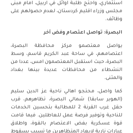
استثماري، واحتج طلبة اوائل في اربيل، امام مبنى
مجلس وزراء اقليم كردستان، لعدم حصولهم على
وظائف.
البصرة: تواصل اعتصام وفض آخر
يواصل معتصمو مركز محافظة البصرة،
اعتصامهم، في ساحة عبد الكريم قاسم، وسط
البصرة، حيث استقبل المعتصمون امس، عددا من
النشطاء من محافظات عديدة بينها بغداد
والمثنى.
كما واصل، محتجو اهالي ناحية عز الدين سليم
(الهوير سابقا) شمالي البصرة، تظاهرهم، قرب
حقل غرب القرنة 2 للمطالبة بتحسين الخدمات
للناحية وتوفير فرصة عمل للعاطلين. فيما قامت
قوة عسكرية بفض الاعتصام بالقوة، واطلاق
عيارات نارية لابعاد المتظاهرين ما تسبب بسقوط