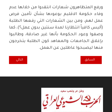
ورفع المتظاهرون شعارات انتقدوا من خلالها عدم
وفاء حكومة الاقليم بوعودها بشأن تأمين فرص
عمل لهم، ومن بين الشعارات التي رفعها الطلبة
(أليس كافياً انتظارنا لمدة سنتين بدون عمل؟)، كما
وصفوا وعود الحكومة بأنها غير صادقة، وطالبوا
بإغلاق الجامعات والمعاهد كون الطلبة يتخرجون
منها ليصبحوا عاطلين عن العمل.
المقال السابق: وداعا... سمير أمين .. المفكر الذي لم يرتبك رغم انهيار الجدار
المقال التالي: بر
السابق
التالي