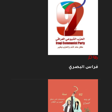
فراس البصري