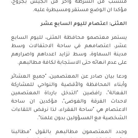
منتسب من الشرطة وآخر من الجيش بجروح،
مؤكدا ان الوضع مستقر ومسيطرة عليه.
المثنى: اعتصام لليوم السابع عشر
يستمر معتصمو محافظة المثنى، لليوم السابع
عشر، اعتصامهم في ساحة الاحتفالات وسط
مدينة السماوة، وسط تزايد اعدداهم واصرارهم
على عدم انهائه حتى الاستجابة لكافة مطالبهم.
ودعا بيان صادر عن المعتصمين، "جميع العشائر
وأبناء المحافظة والأقضية والنواحي للمشاركة
الفعالة"، رافضين "التدخل بارداة المعتصمين
لاحداث الفرقة والفوضى"، مؤكدين ان ساحة
الاعتصام هي "ساحة الفقراء، لذا نرفض اللقاءات
الشخصية مع المسؤولين بدون علمنا".
وجدد المعتصمون مطالبهم بالقول "مطالبنا