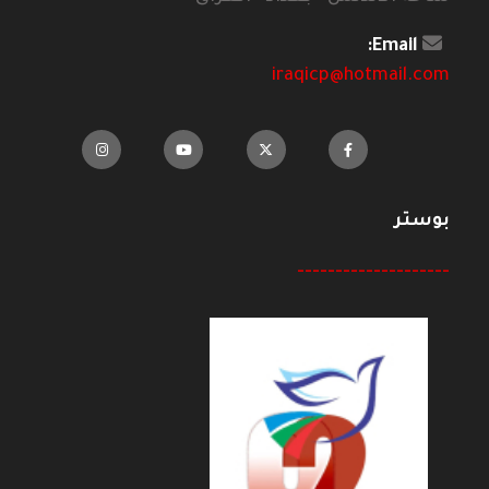
Email:
iraqicp@hotmail.com
بوستر
--------------------