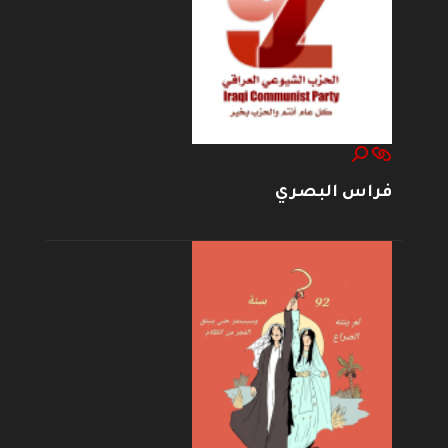
فراس البصري