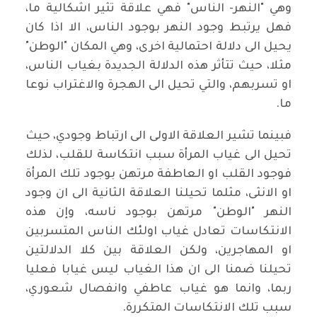
وهي "النهر- الناس" فهي علاقة تثير اشكالية ما،
فهل يرتبط وجود النهر بوجود الناس، الا اذا كان
يحيل الى دلالة احتمالية اخرى، وهي المكان "الوطن"
مثلا، حيث تتأثر هذه الدلالة الجديدة بغياب الناس،
او تسربهم، والتي تحيل الى الهجرة والاغتراب نوعا
ما.
فبينما تشير العلاقة الاولى الى ارتباط وجودي، حيث
تحيل الى غياب المرأة سبب انتكاسة للقلب، لذلك
فوجود القلب او العاطفة مرتهن بوجود تلك المرأة
او الانثى، مثلما تحيلنا العلاقة الثانية الى ان وجود
النهر "الوطن" مرتهن بوجود ناسه، وإن هذه
الانتكاسات تعادل غياب اولئك الناس المتسربين
او المهاجرين، ولكن العلاقة بين كلا الدلالتين
تحيلنا ضمنا الى ان هذا الغياب ليس غيابا فعليا
ربما، وانما هو غياب عاطفي وانفصال شعوري،
سبب تلك الانتكاسات المتكررة.