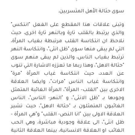
سوى حثالة الأهل المتسربين.
وتبنى علاقات هذا المقطع على الفعل "انتكس"
والذي يرتبط بالقلب تارة وبالنهر تارة اخرى، حيث
نلاحظ ان انتكاسة القلب مرتبطة بغياب المرأة،
التي لم يبقى منها سوى "ظل انثى"، وانتكاسة النهر
ترتبط بغياب الناس، والذين لم يبقى منهم سوى
"حثالة الاهل"، وهذا ربما ما تعززه الاشارة التي تنوب
عن العدد، حيث انتكاسة غياب المرأة "مرة"
وانتكاسة غياب الناس "مرات"، وايضا العلاقة
الاخرى بين "القلب- المرأة"، المرأة الغائبة المتمثل
وجودها بـ "ظل الانثى"، و "النهر- الناس"، الناس
الغائبون المتمثلون بـ "حثالة الاهل"، حيث تشير
العلاقة الاولى بين "انا النص- القلب" و"هي المرأة -
ظل انثى"، الى علاقة وجودية مباشرة، وهي الحب
الغائب او العلاقة الانسانية، بينما العلاقة الثانية