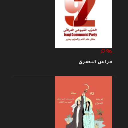
فراس البصري