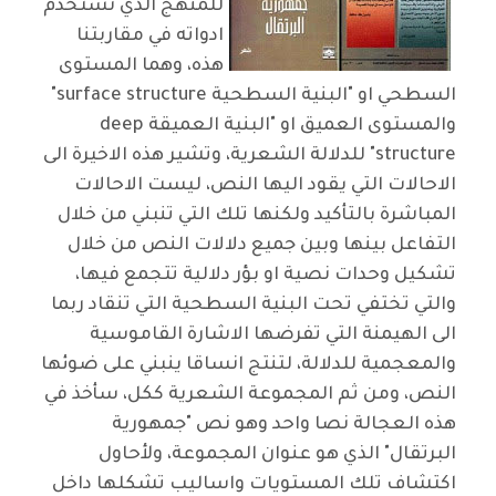
للمنهج الذي نستخدم
ادواته في مقاربتنا
هذه، وهما المستوى
السطحي او "البنية السطحية surface structure"
والمستوى العميق او "البنية العميقة deep
structure" للدلالة الشعرية، وتشير هذه الاخيرة الى
الاحالات التي يقود اليها النص، ليست الاحالات
المباشرة بالتأكيد ولكنها تلك التي تنبني من خلال
التفاعل بينها وبين جميع دلالات النص من خلال
تشكيل وحدات نصية او بؤر دلالية تتجمع فيها،
والتي تختفي تحت البنية السطحية التي تنقاد ربما
الى الهيمنة التي تفرضها الاشارة القاموسية
والمعجمية للدلالة، لتنتج انساقا ينبني على ضوئها
النص، ومن ثم المجموعة الشعرية ككل، سأخذ في
هذه العجالة نصا واحد وهو نص "جمهورية
البرتقال" الذي هو عنوان المجموعة، ولأحاول
اكتشاف تلك المستويات واساليب تشكلها داخل