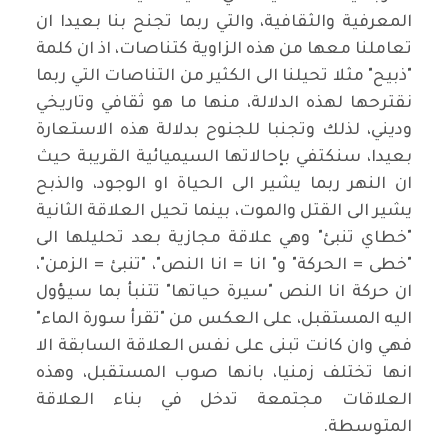
المعرفية والثقافية، والتي ربما تجنح بنا بعيدا ان
تعاملنا معها من هذه الزاوية كتناصات، اذ ان كلمة
"ذبيح" مثلا تحيلنا الى الكثير من التناصات التي ربما
نقترحها لهذه الدلالة، منها ما هو ثقافي وتاريخي
وديني، لذلك وتجنبا للجنوح بدلالة هذه الاستعارة
بعيدا، سنكتفي بإحالاتها السيميائية القريبة حيث
ان النهر ربما يشير الى الحياة او الوجود، والذبح
يشير الى القتل والموت، بينما تحيل العلاقة الثانية
"خطاي تنبئ" وهي علاقة مجازية بعد تحليلها الى
"خطى = الحركة" و" انا = انا النص"، "تنبئ = الزمن"،
ان حركة انا النص "سيرة حياتها" تتنبأ بما سيؤول
اليه المستقبل، على العكس من "تقرأ سورة الماء"
فهي وان كانت تبنى على نفس العلاقة السابقة الا
انها تختلف زمنيا، بانها صوب المستقبل، وهذه
العلاقات مجتمعة تدخل في بناء العلاقة
المتوسطة.