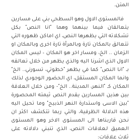
المتن.
فالمستوى الاول وهو السطحي بني على مسارين
يتعالقان فيما بينهما وهما "انا النص" بكل
تشكلاته التي يظهرها النص، اي اماكن ظهوره التي
تتعالق بالمكان تارة وبالمرأة تارة اخرى وبالمكان او
الزمان .. الخ، ومسار اخر هو المكان – ليس المكان
الاول الذي اشرنا اليه والذي يظهر من خلال تعالقه
بـ "انا النص" كما في يظهر "خطوتي، تسورني.. الخ"
وانما المكان المستقل، اي الحضور الوجودي لذلك
المكان كـ "النهر، المدينة.. الخ"- ومن خلال العلاقة
بين هذين المسارين يقدم النص ثيمته المحصورة
"بين الاسى واستدارة النهر الذبيح" وما تحيل اليه
هذه الدلالة الظرفية، والتي ربما تتكشف اكثر ان
نحن قاربناها الى المستوى الاخر وهو المستوى
العميق لعلاقات النص، الذي تنبني دلالاته على
ثلاث علاقات: