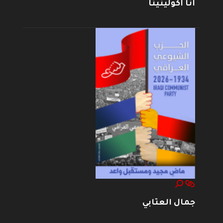
أنا أكولينينا
جمال العتابي