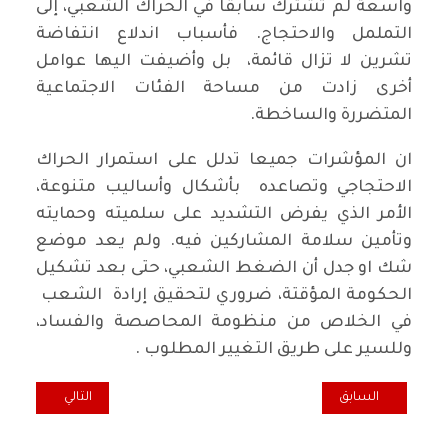
واسعة لم تشترك سابقا في الحراك الشعبي، إلى
التململ والاحتجاج. فأسباب اندلاع انتفاضة
تشرين لا تزال قائمة، بل وأضيفت اليها عوامل
أخرى زادت من مساحة الفئات الاجتماعية
المتضررة والساخطة.
ان المؤشرات جميعا تدلل على استمرار الحراك
الاحتجاجي وتصاعده بأشكال وأساليب متنوعة،
الأمر الذي يفرض التشديد على سلميته وحمايته
وتأمين سلامة المشاركين فيه. ولم يعد موضع
شك او جدل أن الضغط الشعبي، حتى بعد تشكيل
الحكومة المؤقتة، ضروري لتحقيق إرادة الشعب
في الخلاص من منظومة المحاصصة والفساد،
وللسير على طريق التغيير المطلوب .
المقال التالي: في الذكرى الـ 150 لميلاد قائد ثورة اكتوبر و
المقال السابق: المحرر السياسي "لطريق الشعب": أما من حدود لجشع ال
السابق
التالي