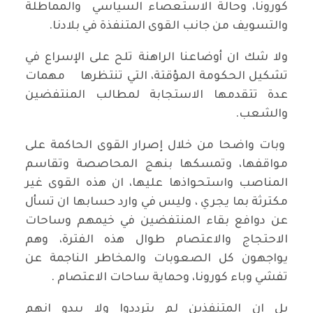
كورونا، وحالة الاستعصاء السياسي والمماطلة
والتسويف من جانب القوى المتنفذة في بلادنا.
ولا شك ان أوضاعنا الراهنة تلح على الإسراع في
تشكيل الحكومة المؤقتة، التي تنتظرها مهمات
عدة تتقدمها الاستجابة لمطالب المنتفضين
والشعب.
وبات واضحا من خلال إصرار القوى الحاكمة على
مواقفها، وتمسكها بنهج المحاصصة وتقاسم
المناصب واستحواذها عليها، ان هذه القوى غير
مكترثة بما يجري ، وليس في وارد حسابها ان تسأل
عن دوافع بقاء المنتفضين في خيمهم وساحات
الاحتجاج والاعتصام طوال هذه الفترة، وهم
يواجهون كل الصعوبات والمخاطر الناجمة عن
تفشي وباء كورونا، وحماية ساحات الاعتصام .
بل ان المتنفذين لم يترددوا ولا يبدو انهم