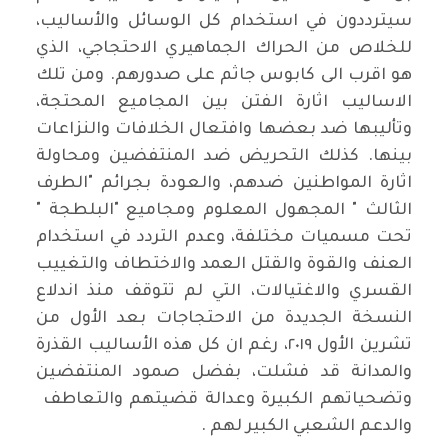
سيترددون في استخدام كل الوسائل والأساليب،
للخلاص من الحراك الجماهيري الاحتجاجي، الذي
هو اقرب الى كابوس جاثم على صدورهم. ومن تلك
الاساليب اثارة الفتن بين المجاميع المحتجة،
وتأليبها ضد بعضها وافتعال الخلافات والنزاعات
بينها. كذلك التحريض ضد المنتفضين ومحاولة
اثارة المواطنين ضدهم، والعودة بجرائم "الطرف
الثالث " المجهول المعلوم ومجاميع "البلطجة "
تحت مسميات مختلفة، وعدم التردد في استخدام
العنف والقوة والقتل العمد والاختطاف والتغييب
القسري والاغتيالات، التي لم تتوقف منذ اندلاع
النسخة الجديدة من الاحتجاجات بعد الأول من
تشرين الأول ٢٠١٩، رغم ان كل هذه الأساليب القذرة
والمدانة قد فشلت، بفضل صمود المنتفضين
وتضحياتهم الكبيرة وعدالة قضيتهم والتعاطف
والدعم الشعبي الكبير لهم .