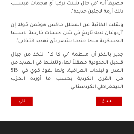
مضيفاً أنه "في حال شنت تركيا أي هجمات فيسبب
ذلك أزمة لاجئين جديدة".
ونقلت الكاتبة عن المحلل ماكس هوفمن قوله إن
"أردوغان لديه تاريخ في شن هجمات خارجية لاسيما
العسكرية منها عندما يشعر بأي تهديد انتخابي".
جدير بالذكر أن منظمة "بي كا كا"، تتخذ من جبال
قنديل الحدودية معقلاً لها، وتنشط في العديد من
المدن والبلدات العراقية، ولها نفوذ قوي في 515
من القرى الكردية بحسب ما أورده الحزب
الديمقراطي الكردستاني.
المقال السابق: "سائرون" تعليقا على اجراء العد والفرز اليدوي: المطلوب م
المقال التالي: بيا
السابق
التالي