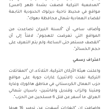
"المدفعية التركية قصفت بشدة ظهر (امس)
مواقع في محيط ناحية ديرلوك الحدودية التابعة
لقضاء العمادية شمال محافظة دهوك".
وأضاف سامي، أن "ألسنة النيران تصاعدت من
المواقع التي تعرضت للهجوم"، لافتاً إلى أن
"القصف مستمر حتى الساعة، ولم يتم التعرف على
حجم الخسائر".
اعتراف رسمي
واعلنت هيئة الأركان التركية، الثلاثاء، ان "المقاتلات
التركية نفذت (الاثنين) غارات جوية على مواقع
حزب العمال الكردستاني في مناطق هاكورك وغارة
ومتينا والزاب وقنديل وافاشين- باسيان شمالي
العراق، ما أسفر عن قتل 6 مسلحين من الحزب".
واضافت ان "الغارات أسفرت عن تدمير 16 هدفا