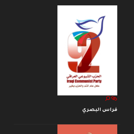
فراس البصري