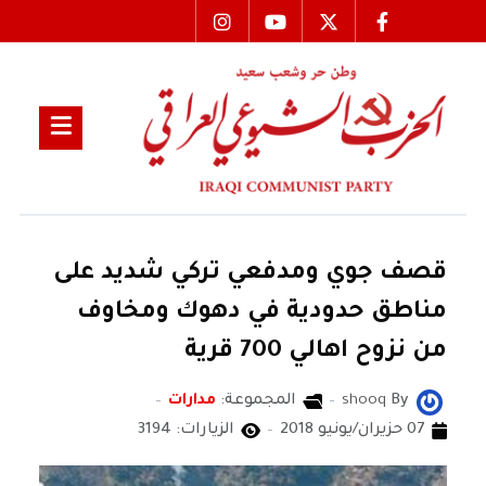
قصف جوي ومدفعي تركي شديد على
مناطق حدودية في دهوك ومخاوف
من نزوح اهالي 700 قرية
By
shooq
المجموعة:
مدارات
07 حزيران/يونيو 2018
الزيارات: 3194