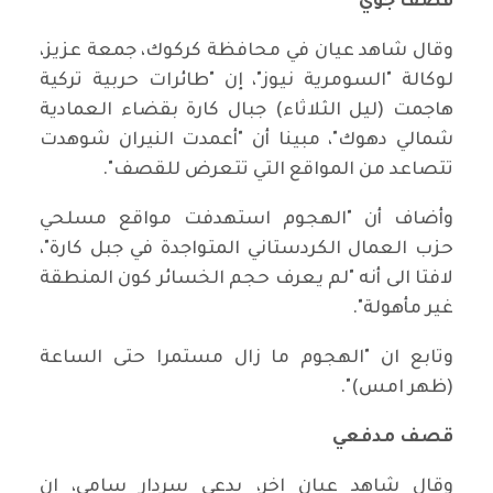
قصف جوي
وقال شاهد عيان في محافظة كركوك، جمعة عزيز،
لوكالة "السومرية نيوز"، إن "طائرات حربية تركية
هاجمت (ليل الثلاثاء) جبال كارة بقضاء العمادية
شمالي دهوك"، مبينا أن "أعمدت النيران شوهدت
تتصاعد من المواقع التي تتعرض للقصف".
وأضاف أن "الهجوم استهدفت مواقع مسلحي
حزب العمال الكردستاني المتواجدة في جبل كارة"،
لافتا الى أنه "لم يعرف حجم الخسائر كون المنطقة
غير مأهولة".
وتابع ان "الهجوم ما زال مستمرا حتى الساعة
(ظهر امس)".
قصف مدفعي
وقال شاهد عيان اخر، يدعى سردار سامي، إن