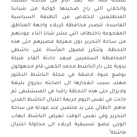
نسخه منه، أنه "بعد ايام من مذبحة السنك
والخلاني التي راح ضحيتها كوكبة من شبابنا
المتطلعين للخلاص من الطبقة السياسية
الفاسدة، تتصدر محافظة كربلاء واجهة المناطق
المفجوعة باختطاف اثني عشر شابا اثناء عودتهم
من ساحة التحرير دون معرفة مصيرهم حتى هذه
اللحظة، وتتكرر فصول المأساة على ناشطي
المحافظة السلميين فبعد حادثة القاء قنبلة
يدوية على دار الناشط محمد الكعبي قام مجهولون
بوضع عبوة لاصقة في عجلة الناشط الدكتور
مهند، سبب انفجارها الى اصابته بجروح بليغة
ولايزال حتى هذه اللحظة راقدا في المستشفى ثم
جاءت في نفس اليوم جريمة اغتيال الناشط المدني
فاهم الطائي على يد ملثمين عند عودته من ساحة
التحرير وفي نفس الوقت تعرض الناشط ايهاب
الوزني عضو تنسيقية كربلاء الى محاولة اغتيال
فاشلة".