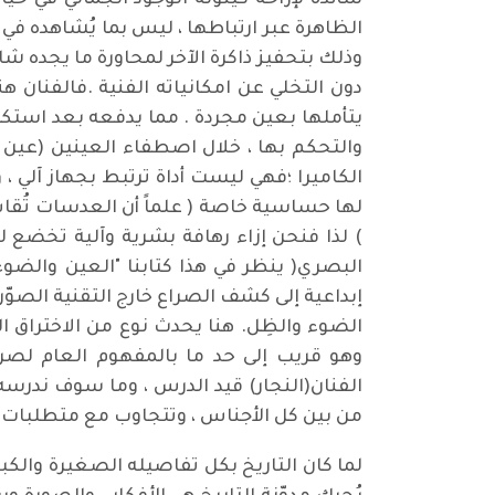
سائدة لإزاحة كينونة الوجود الجمالي في حيا
الظاهرة عبر ارتباطها ، ليس بما يُشاهده في 
وذلك بتحفيز ذاكرة الآخر لمحاورة ما يجده شا
دون التخلي عن امكانياته الفنية .فالفنان 
يتأملها بعين مجردة . مما يدفعه بعد استكما
والتحكم بها ، خلال اصطفاء العينين (عين ال
الكاميرا ؛فهي ليست أداة ترتبط بجهاز آلي ، 
لها حساسية خاصة ( علماً أن العدسات تُقا
) لذا فنحن إزاء رهافة بشرية وآلية تخضع لت
إبداعية إلى كشف الصراع خارج التقنية الصوّري
الضوء والظِل. هنا يحدث نوع من الاختراق ا
وهو قريب إلى حد ما بالمفهوم العام لصراع 
الفنان(النجار) قيد الدرس ، وما سوف ندرسه ع
من بين كل الأجناس ، وتتجاوب مع متطلبات ال
لما كان التاريخ بكل تفاصيله الصغيرة والكب