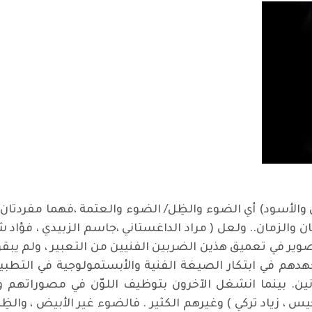
ض والأسود) أي الضوء والظِل/ الضوء والعتمة ،فهما مفردتا
ن والزمان.. ولعل ( مراد الداغستاني ،جاسم الزبيدي ، فؤاد 
صوير في تعميق هذين الضربين الفنيين من التعبير ، ولم يب
جهدهم في ابتكار الصيغة الفنية والأبستمولوجية في التطب
ين. بينما انشغل الآخرون بتوظيف اللوّن في مصوراتهم 
 ، زياد تركي ) وغيرهم الكثير . فالضوء غير الأبيض ، والظِل غ