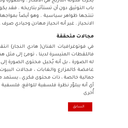
يُحرك مدوّنة التاريخ هي الأفكار . والصورة و
باب التوثيق دون أن تستأثر بتاريخه . فقد يكو
تنتجها ظواهر سياسية . وهو أيضاً بمواجهة 
الانحياز . غير أنه انحياز مهادن وحيادي صرف .
مجالات متحققة
في فوتوغرافيات الفنان( هادي النجار) انت
فاللقطات المتيسرة لدينا ، تومئ إلى مثل هذ
له الصورة ، بل أنه يُحيل محتوى الصورة إلى
غامضة كالمزارع والغابات ، مجالات البيوت
جمالية خالصة ، ذات محتوى فكري ، يستمد من 
أي أنه يبلوّر نظرة فلسفية للواقع. فلسفية
أُخرى
المقال السابق: معجم الشعراء الشعبيين في الحلة صورة ت
السابق