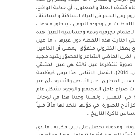
يخ الزمان والمكان ، لذا نجده ينظر إلى هذه
جاه كشف العلة والمعلول ، أي جدلية الواقع،
وم رمي الحجر في البِرك الساكنة والساخنة ،
اللقطات في وجوده اليومي ، يتحاور معها ،
والاهتمام بحِرفية ودقة وحساسية العين هذه
تي اختارت هذه اللقطة دون غيرها ، أما عين
ع بعقل الكتروني متفوّق. بمعنى أن الكاميرا
القرن الماضي الشاعر والمصوّر رشيد مجيد
ان صورة تنتظرها عين ثالثة ،هي عين المتلقي
البصري( ينظر في هذا كتابنا "العين والضوء" الصادر عن دار سردم في السليمانية عن فناني الفوتو الكرد 2014). الفعل الانتاجي هذا يرمي كوظيفة
عبير المجازي ، غير الأبيض والأسود ، أي غير
نيات صراع داخل المجتمع والوجود بشكل عام
 في التعبير . ولعلنا وجدنا هذا في لوحات
تاح للصورة في كوّنها تتخذ لها مآلاً فنياً
ساس ذاكرة التاريخ ..
ونة ، ومدونة تحصل على بينى فكرية . فالذي