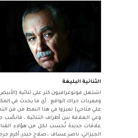
الثنائية البليغة
اشتغل فوتوغرافيون كثر على ثنائية (الأبي
ومفردات حراك الواقع . أي ما يحدث في المكا
علي مناحي) تميزوا في هذا النمط من فن الت
وعي العلاقة بين أطراف الثنائية ، فانصّب 
علاقات جديدة تُحسب لكل من هؤلاء الفنان
الجيزاني، ناصر عساف ، صلاح حيدر، أكرم جرجيس