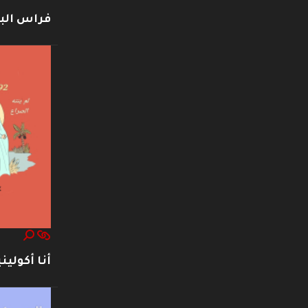
فراس ال
أنا أكوليني