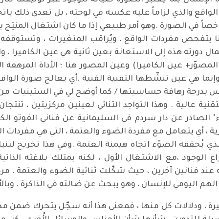
ة الإنسان بما يعتبر الصورة صيانة للوجود عبر توثيقها لتار
الواقع والذي لزاماً عليه عكسه في لوحته ، بل تعدى ذلك بات
خصاً في الصورة .وهو أمر طبيعي إذا ما كان اشتغال المنتِج ير
هنا يتفحص مفردات الواقع ، ويُراقب المتغيرات ، وتستوقفه 
ل دورته هذه إلى الاستعانة بعين ثانية هي عين الكاميرا ، 
مصوّر+ عين الكاميرا) وعين المصور هنا ؛ الأداة المرهفة ال
وإنما هي عين تنشّطها التقنية الفنية .أي يعالج صورة الواق
س بدرجة رهافة حساسيتها / كما أوضح لي في الستينيات من 
قنية عالية . وهذا التواجد الثنائي لعينين مركزيتين ، تنتج
ة ، أي يتعامل مع مفردة الضوء والعتمة ، التي هي مفردات الت
لذي يُحققه الضوّء اتجاه هيمنة العتمة .وفي هذا تخريج لب
الوجود ،مع الاشتغال الأول ، لكنه يمتلك بلاغته الذاتية
ند فنانين آخرين ، حيث شكّلت ثنائية الضوء والعتمة ، مركز أ
هم اليومي للإنسان ، وهو يبحث عن ضالته في الذاكرة . وبالأ
يرة ، ودلالات كل منها ، فمعنى هذا أنه سجّل يتحرك ضمن مد