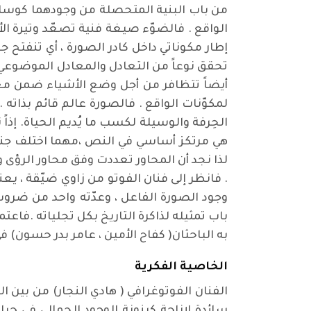
من باب البنية المتحصلة من وجودهما كوسائ
الواقع . فالضوّء صيغة فنية تصعّد وتيرة ال
إطار مكوناتي داخل كادر الصورة ، أي تنفتح 
تحقق نوعاً من التعادل والمعادل الموضوعي ف
أيضاً تتظافر من أجل وضع الأشياء ضمن معا
لمكوّنات الواقع . فالصورة عالم قائم بذاته 
الحِرفة والوسيلة لكسب ما يُديم الحياة. إذ
هي مرتكز أساسي في النص ،مهما اختلف جنس
لذا نجد أن المحاور تعددت وفق محاور الرؤى وا
. فانظر إلى فنان الفوتو من زاوي ضيّقة ، يع
وجود الصورة الفاعل ، وعدّته واحد من ضروب
باب تمثيله لذاكرة التاريخ بكل تجلياته .فاعت
به الباحثان( كفاح الأمين ، عامر بدر حسون)
الخاصية الفكرية
الفنان الفوتوغرافي ( هادي النجار) من بين ا