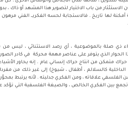
سيلة للتدوين ، شأنها شأن الأجناس والوسائل الأُخرى . كن ما
ن الاستئثار من باب الاختيار لتصوير هذا المشهد أو ذاك ، بد
أمكنة لها تاريخ . فالاستجابة لحسه الفكريــ الفني مرهون
قاء ذي صلة بالموضوعية ، أي رصد الاستثنائي ، ليس من 
ا الحوار الذي يتوفر على عناصر مهمة محركة في كادر الصورة
 حراك متمكن من انتاج حراك إنساني عام . إنه يحاور الأشياء
 الداخلية كالسلالم ، أطفال ، شيوخ) إلى غير ذلك من مفرد
الفلسفي علاقاته ، ومن الفكري جدليته . لأنه يرتبط بمحوّر 
 تجمع بين الفكري الخالص ، والصيغة الفلسفية التي تؤكد ع
وثيقية رائدة