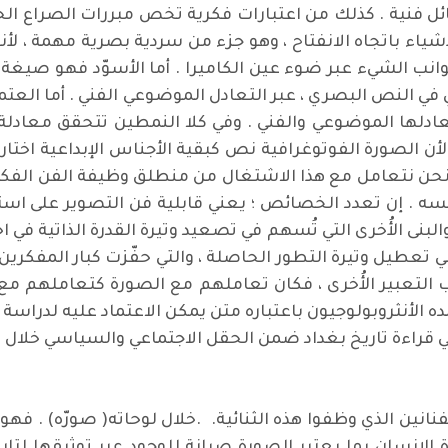
ل فنية . كذلك من اعتبارات فكرية تخص مبررات الصراع ال
أشياء باتجاه الانفتاح ، وهو جزء من سردية بصرية مهمة ، ل
جوانب الشيء عبر ضوء عين الكاميرا . أما الأسوّد فهو صيغة 
ي النص البصري ، عبر التعادل الموضوعي الفني . أما العتمة 
دلها الموضوعي والفني . وفي كلا النمطين تتحقق معادلة
.لأن الصورة الفوتوغرافية نص كبقية الأجناس الإبداعية اختا
اً نحن نتعامل مع هذا الاشتغال من منطلق وظيفة الفن الفك
ه . إن تعدد الخصائص ؛ يعني قابلية فن التصوير على است
لبنى الأُخرى التي تُسهم في تصعيد وتيرة القدرة الذاتية في 
ني تعطيل وتيرة التطور الحاصلة ، والتي حفّزت كبار المفكري
 التعبير الأُخرى ، فكان تعاملهم مع الصورة كتعاملهم مع 
مده الأنثروبولوجيون باعتباره متن يمكن الاعتماد عليه لدراسة
 في قراءة تاريخ بغداد ضمن الحقل الاجتماعي والسياسي خلال 
لفنانين الذي وظفوا هذه الثنائية. .خلال لوحاته( صورّه) . فه