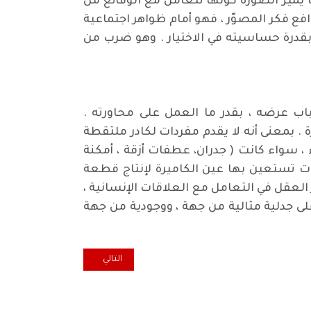
 يُميّز الصورة كوّنها تتعامل مع الوقائع من
وافع فكر المصوّر ، فهو أمام ظواهر اجتماعية
 بقدرة حساسيته في الاختيار . وهو ضرب من
باب عرضه ، بقدر ما العمل على محاورته .
 . بمعنى أنه لا يقدم مفردات لكادر ملتقطة
 ، سواء كانت ( جدران، عطفات أزقة ، أمكنة
ات تستعين بها عين الكاميرة لإنتاج قطعة
العقل في التعامل مع العلاقات الإنسانية ،
لى جدلية مثالية من جهة ، ووجودية من جهة
المقال التالي: الانتقال إلى قصيدة ا
التالي