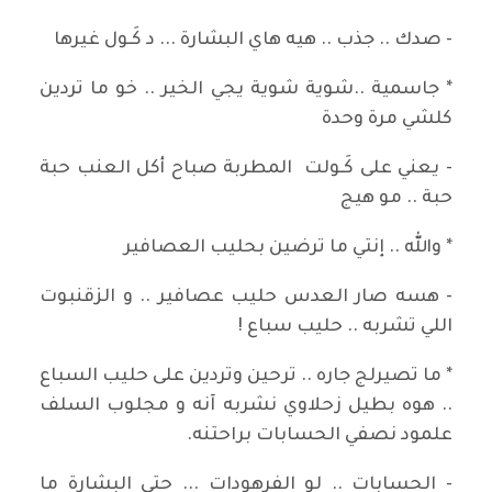
- صدك .. جذب .. هيه هاي البشارة ... د كَـول غيرها
* جاسمية ..شوية شوية يجي الخير .. خو ما تردين
كلشي مرة وحدة
- يعني على كَـولت المطربة صباح أكل العنب حبة
حبة .. مو هيج
* والله .. إنتي ما ترضين بحليب العصافير
- هسه صار العدس حليب عصافير .. و الزقنبوت
اللي تشربه .. حليب سباع !
* ما تصيرلج جاره .. ترحين وتردين على حليب السباع
.. هوه بطيل زحلاوي نشربه آنه و مجلوب السلف
علمود نصفي الحسابات براحتنه.
- الحسابات .. لو الفرهودات ... حتى البشارة ما