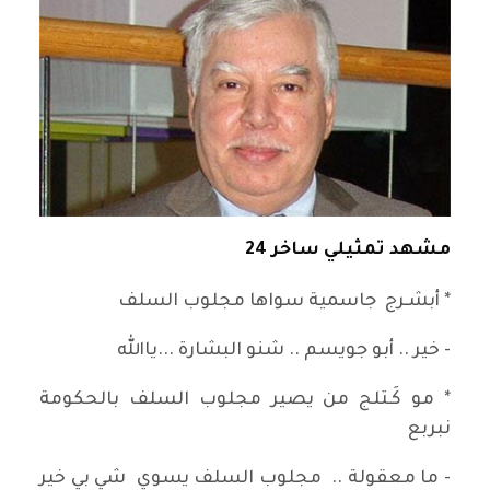
مشهد تمثيلي ساخر 24
* أبشـرج جاسمية سواها مجلوب السلف
- خير .. أبو جويسم .. شنو البشارة ...ياالله
* مو كَـتلج من يصير مجلوب السلف بالحكومة
نبربع
- ما معقولة .. مجلوب السلف يسوي شي بي خير