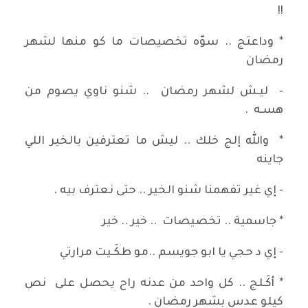
!!
* وداعتج .. سوّه تخصيصات ما كو منها لشهر
رمضان
- ليـش لشهر رمضان .. شنو ناوي يصوم من
هسـه .
* والله إلج خلك .. ليش ما تعترفين بالخير اللي
جاينه
- إي غير تفهمنا شنو الخير .. حتى نعترف بيه .
* جاسمية .. تخصيصات .. خير .. خير
- إي د حجي يا ابو جويسم ..مو طكَـيت مرارتي
* أكَـلج .. كل واحد من عدنه راح يحصل على نص
كيلو عدس بشهر رمضان .