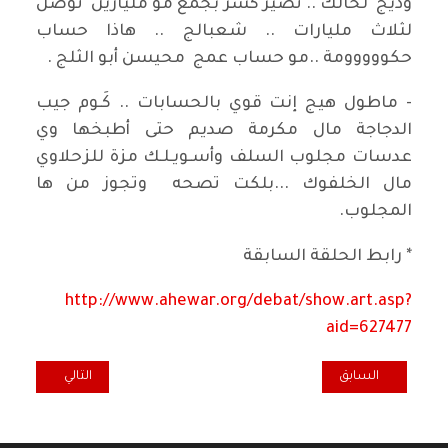
وذيج لخالك .. تصير كسر بجمع مو مليارين توصل
لثلاث مليارات .. شعبالج .. هاذا حساب
حكووووومة ..مو حساب عمج محيسن أبو الثلج .
- ماطول هيج إنت قوي بالحسابات .. كَـوم جيب
الدجاجة مال مكرمة صديم حتى أطبخها وي
عدسات مجلوب السلف وأسـويـلـك مزة للزحلاوي
مال الخلفوك ...بلكت تصحه وتجوز من ها
المجلوب.
* رابط الحلقة السابقة
http://www.ahewar.org/debat/show.art.asp?
aid=627477
المقال السابق: زامل سعيد فتاح شاعرٌ كلماته تخرج من القلب لتدخل الى 
المقال التالي: 
السابق
التالي