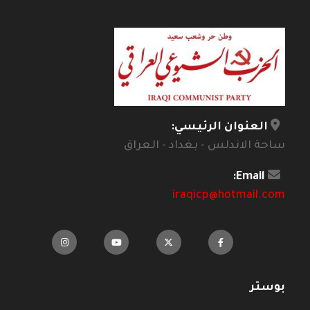
العنوان الرئيسي:
ساحة الاندلس - بغداد - العراق
Email:
iraqicp@hotmail.com
بوستر