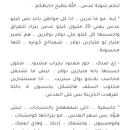
لتكم شوية عدس .. الله يطيح حايطكم .
* إيـه مو ما تدرين .. اذا كل مواطن ياخذ نص كيلو
عدس يعني 20 مليون كيلو عدس ينراد للعراق
واحسبيها كل كيلو على دولار دولارين .. هم تصير
مليار لو مليارين دولار .. شعبالج كَـوتره .. كلها
محسوبة .
- إي صدك .. جوز معدود بجراب مشدود .. شلون
حسبتها يابه مليارين دولار .. ليش ما تشتغل
محاسب بلانجو بوال ستريت ... اذا مستشارين
مجلوب السلف هالشكل يحسبون لا بالله
تفرهدت الخزينة بس على العدس .
* جاسمية ... انتي شمفهمج بالحسابات .. ليش
هـوّه بس سعر العدس .. مو ينرادلها كومشنات ..
وقومسيون .. وخشمك .. إذنك .. وهاي لعمك...