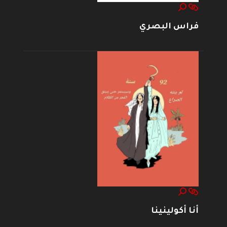
فراس البصري
أنا أكولينينا