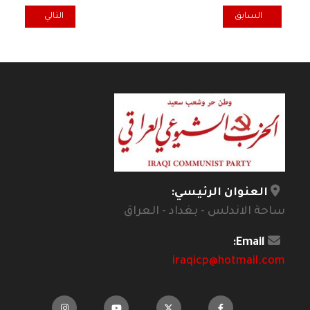
المقال السابق: مشكلة رواتب موظفي الإقليم .. الى متى ؟
المقال التالي: نق
السابق
التالي
العنوان الرئيسي:
ساحة الاندلس - بغداد - العراق
Email:
iraqicp@hotmail.com