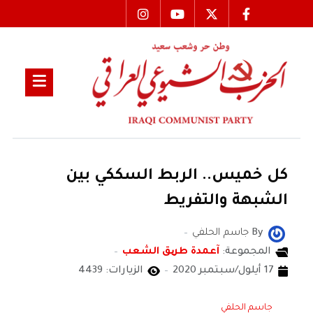
كل خميس.. الربط السككي بين
الشبهة والتفريط
By
جاسم الحلفي
المجموعة:
آعمدة طریق الشعب
17 أيلول/سبتمبر 2020
الزيارات: 4439
جاسم الحلفي