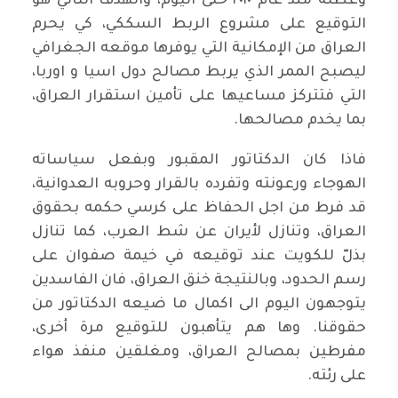
وعطله منذ عام ٢٠١٠ حتى اليوم، والهدف الثاني هو
التوقيع على مشروع الربط السككي، كي يحرم
العراق من الإمكانية التي يوفرها موقعه الجغرافي
ليصبح الممر الذي يربط مصالح دول اسيا و اوربا،
التي فتتركز مساعيها على تأمين استقرار العراق،
بما يخدم مصالحها.
فاذا كان الدكتاتور المقبور وبفعل سياساته
الهوجاء ورعونته وتفرده بالقرار وحروبه العدوانية،
قد فرط من اجل الحفاظ على كرسي حكمه بحقوق
العراق، وتنازل لأيران عن شط العرب، كما تنازل
بذلّ للكويت عند توقيعه في خيمة صفوان على
رسم الحدود، وبالنتيجة خنق العراق، فان الفاسدين
يتوجهون اليوم الى اكمال ما ضيعه الدكتاتور من
حقوقنا. وها هم يتأهبون للتوقيع مرة أخرى،
مفرطين بمصالح العراق، ومغلقين منفذ هواء
على رئته.