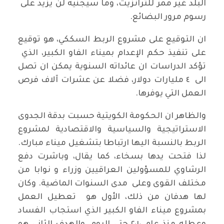
البلد غير ممر للترانزيت، وما سيجنيه لن يزيد على
رسوم مرور البضائع.
ان التوقيع على مشروع الربط السككي، هو توقيع
على تنفيذ حكم الإعدام بميناء الفاو الكبير، الذي
تؤكد الدراسات ان عائداته السنوية يمكن ان تصل
الى ٤ مليارات دولار، فضلا عن عشرات آلاف فرص
العمل التي يوفرها.
والظاهر ان الحكومة الكويتية حسبت بدقة الجدوى
الاستراتيجية والسياسية والاقتصادية لمشروع
الربط بالنسبة اليها ارتباطا بتشغيل ميناء مبارك.
لذا فتحت يدها بسخاء، كما يقال، وباشرت دفع
الرشاوي للمسؤولين العراقيين وزراء و نوابا من
مختلف القوى وعلى مدى السنوات الماضية. وكان
لها هدفان من ذلك، الأول هو تعطيل العمل
بمشروع ميناء الفاو الكبير الذي استجاب الفساد