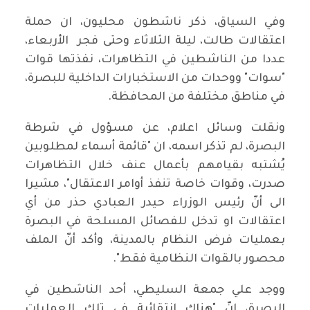
وفي السياق، ذكر ناشطون محليون، ان حملة
اعتقالات طالت، ليلة الثلاثاء وحتى فجر الأربعاء،
عددا من الناشطين في التظاهرات، نفذتها قوات
"سوات" ووحدات من الاستخبارات الداخلية للبصرة،
في مناطق مختلفة من المحافظة.
ونقلت وسائل اعلام، عن مسؤول في شرطة
البصرة، لم تذكر اسمه، ان "قائمة أسماء لمطلوبين
يُشتبه بقيامهم بأعمال عنف خلال التظاهرات
صدرت، وقوات خاصة تنفذ أوامر الاعتقال"، مشيرا
الى أنّ رئيس الوزراء حيدر العبادي حذر من أي
اعتقالات او تدخل للفصائل المسلحة في البصرة
بعمليات فرض النظام بالمدينة، وأكد أنّ الملف
محصور بالقوات النظامية فقط".
ووجد علي جمعة السليطي، أحد الناشطين في
البصرة، إنّ "هناك انتقائية في تلك العمليات