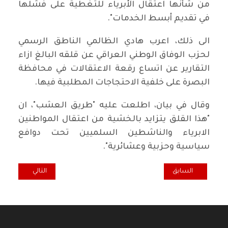
من شأنها اعتقال الأبرياء للتغطية على فشلها
في تقديم أبسط الخدمات".
الى ذلك، اعرب هادي الظالمي الناطق الرسمي
لحزب الوفاق الوطني العراقي عن قلقه البالغ ازاء
التقارير عن اتساع رقعة الاعتقالات في محافظة
البصرة على خلفية الاحتجاجات المطلبية فيها.
وقال في بيان، اطلعت عليه "طريق العشب"، ان
"هذا القلق يتزايد بالخشية من اعتقال المواطنين
الابرياء والناشطين السلميين تحت دوافع
سياسية وحزبية وعشائرية".
المقال السابق: صعود مقلق لليمين العنصري.. وإستقطاب سياسي حاد
المقال التالي: "س
السابق
التالي