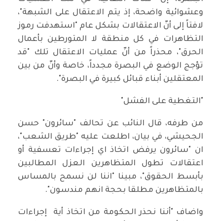
وعشوائية واضحة، إذ يتم الاعتقال على الشبهة"،
لافتاً إلى أنّ الاعتقالات بشكل عام "استهدفت رموز
التظاهرات في كل منطقة لا المتورطين بأعمال
الحرق"، محذراً من أنّ عمليات الاعتقال تلك "قد
تؤجج الوضع في البصرة مجدداً، خاصة وأنّ من بين
المعتقلين أبناء قبائل كبيرة في البصرة".
"التغطية على الفشل"
من طرفه، قال النائب عن تحالف "سائرون" حسن
الجحيشي، في بيان، اطلعت عليه "طريق الشعب"،
ان "سائرون يرفض اتخاذ اي إجراءات تعسفية أو
اعتقالات تطول المتظاهرين العزل المطالبين
بأبسط الحقوق"، مبينا "اننا لن نسمح بالمساس
بالمتظاهرين مطلقا بحجة انهم مندسون".
واضاف "أننا نحذر الحكومة من اتخاذ أية إجراءات