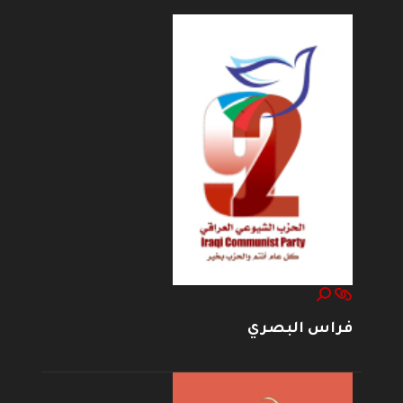
فراس البصري