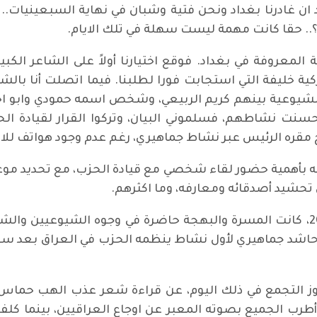
د ان غادرنا بغداد ونحن فتية وشبان في نهاية السبعينيات.
.. حقا كانت مهمة ليست سهلة في تلك الايام.
معروفة في بغداد. فوقع اختيارنا أولاً على الشاعر الكبير
ية خليفة التي استجابت فورا لطلبنا. فيما اتصلت أنا بالشاع
وعية بينهم كريم الربيعي، وشخص اسمه حمودي وابو اخلاص
سنت نشاطهم، فسلموني البيان، وتركوا القرار لقيادة ال
 مقره الرئيس عبر نشاط جماهيري، رغم عدم وجود هواتف للات
ه بأهمية حضور لقاء شخصي مع قيادة الحزب، مع تحديد موعد
تحشيد أصدقائه ومعارفه، وما اكثرهم.
وفي صباح اليوم الموافق 20 من نيسان 2003، كانت المسرة والبهجة حاضرة في وجو
اشد جماهيري لأول نشاط ينظمه الحزب في العراق بعد سقوط
موز التجمع في ذلك اليوم، عن قراءة شعر عذب الهب حماس
رب الجميع بصوته المعبر عن اوجاع العراقيين، بينما كلفنا 