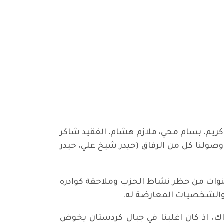
 13 نيسان 2003. كنا عشرة شيوعيين (فارس كريم، بسام محي، ملازم هشام، الفقيد شاكر
 وصولنا كل من الرفاق (حيدر شيخ علي، حيدر
سنوات من حظر نشاط الحزب وملاحقة كوادره
 والشخصيات المعارضة له.
ك، اذ كان اغلبنا في جبال كردستان يخوض