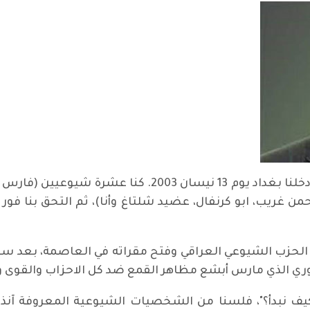
سقط تمثال الدكتاتور في ساحة الفردوس، ودخلنا بغداد يوم
حمن غريب، ابو كرنفال، عضيد شلتاغ وأنا)، ثم التحق بنا فور
ات الحزب الشيوعي العراقي وفتح مقراته في العاصمة، بعد 
وري الذي مارس أبشع مظاهر القمع ضد كل الاحزاب والقوى
يف نبدأ؟"، فلسنا من الشخصيات الشيوعية المعروفة آنذا