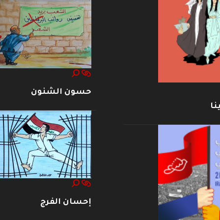
حسون الشنون
نا
إحسان الفرج