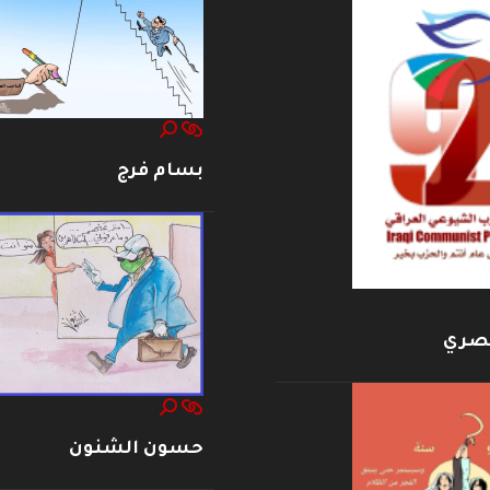
بسام فرج
بصري
حسون الشنون