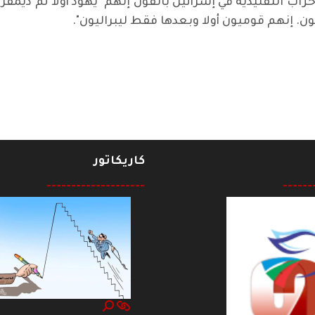
اب التقليدية في إسرائيل بالقول إنهم" يهود أولاً ثم ديمقر
. إنهم قوميون أولا وبعدها فقط ليبراليون".
 تغتال ناشطَيْن بارزَين في ميسان
كاريكاتور
--------------------
------