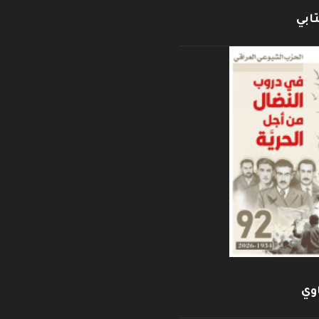
ابي
وي