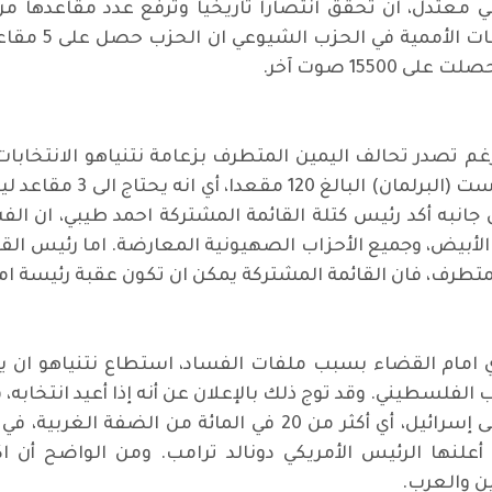
البرلمان. وقالت
155 صوت آخر.
ية، ورغم تصدر تحالف اليمين المتطرف بزعامة نتنياهو الانتخاب
على 58 مقعدا من أصل مجمو
لى هدفه. من جانبه أكد رئيس كتلة القائمة المشتركة احمد طيبي،
 الأبيض، وجميع الأحزاب الصهيونية المعارضة. اما رئيس الق
لمتطرف، فان القائمة المشتركة يمكن ان تكون عقبة رئيسة 
ن انه سيقف في 17 اذار الجاري امام القضاء بسبب ملفات الفساد، استطاع 
 الفلسطيني. وقد توج ذلك بالإعلان عن أنه إذا أعيد انتخا
الأراضي الفلسطينية ووادي الأردن بأكمله، الى إسرائيل، أي أكثر
علنها الرئيس الأمريكي دونالد ترامب. ومن الواضح أن ا
ن والعرب.