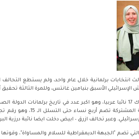
لث انتخابات برلمانية خلال عام واحد، ولم يستطع التحالف ا
 الإسرائيلي الأسبق بنيامين غانتس، وللمرة الثالثة تحقيق
وفي البرلمان الإسرائيلي الجديد، سيكون هناك 17 نائبا عربيا، وهو اكبر عدد في تاريخ
دخلن الكنيست حقق رقما قياسيا، 
ائيلي. وعبر تحالف ازرق – ابيض دخلت ايضا نائبة درزية البر
التي تضم "الجبهة الديمقراطية للسلام والمساواة"، وقوتها 