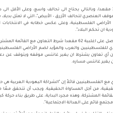
ولم يحقق تحالف الازرق – الأبيض سوى 33 مقعدا، وبالتالي يحتاج الى تحالف واسع،
قف العنصري لتحالف الأزرق – الأبيض"، التي لا تمثل بديلا
لأراضي الفلسطينية، وعلى عكس خطابه في الانتخابات الس
ية ان تحكم البلاد".
للفلسطينيين والعرب والمؤيد لضم الأراضي الفلسطينية،
، وان أي تعاون يشترط ان يغير غانتس موقفه ويتوقف عن د
ن يغير غانتس مساره.
 الفلسطينيين قائلاً إن "الشراكة اليهودية العربية هي حجر 
قيقية، من أجل المساواة الحقيقية. ويجب أن تتحقق معًا من
لقائمة المشتركة، وهذه مجرد البداية، على طريق بناء حركة
مع قائم على العدالة الاجتماعية".