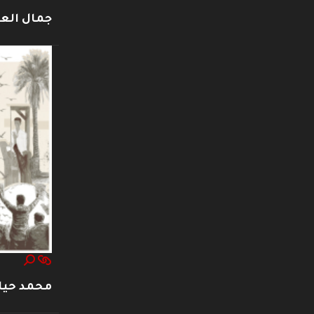
جمال العت
محمد حيا