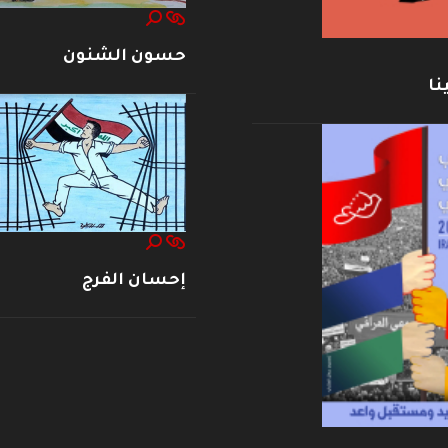
حسون الشنون
نا
إحسان الفرج