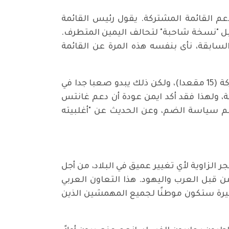
 وعلى الأقل الى دعم القائمة المشتركة. يقول رئيس القائمة
، بل "نسخة شاحبة" لتحالف اليمين المتطرف.
ابقة، نأى بنفسه هذه المرة عن القائمة
وحسابيا يمكن للمعارضة الإسرائيلية ان تحصل على اغلبية 62 مقعدا شرط التعاون مع القائمة المشتركة (15 مقعدا)، ولكن ذلك يبدو صعبا جدا في
 ولهذا فقد أكد ايمن عودة أن دعم غانتس
عم سياسة الضم، وعن الحديث عن "أغلبيته
الزاوية لأي تغيير عميق في البلاد، من أجل
 قبل العرب واليهود. هذا التعاون العربي
 كبيرة ستكون موطنًا لجميع المهمشين الذين