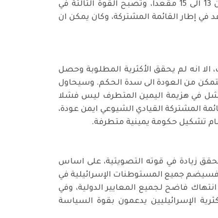
الى حزبين أحدهما قومي عربي، والآخر إسلامي معتدل، ان تحقق انتصارا تاريخيا وترفع عدد مقاعدها من 13 الى 15 مقعدا، وتصبح القوة الثالثة في
 ريم حزان عضو لجنة العلاقات الأممية في الحزب الشيوعي ان الحزب حصل على 5 مقاعد في إطار القائمة المشتركة، وكان يمكن ان
ات، الا انه لم يحقق الأكثرية المطلوبة وحصل
ع مقاعد الكنيست (البرلمان) البالغ 120 مقعدا، أي انه يحتاج الى 3 مقاعد ليتمكن من العودة الى سدة الحكم. وسيحاول
 ان الفشل في هزيمة اليمين المتطرف ليس فشلا
ائمة المشتركة القيادي الشيوعي ايمن عودة،
امام تشكيل حكومة يمينية متطرفة.
نتنياهو ان يحقق زيادة في قوته التصويتية، على اساس
به، فسيضم جميع المستوطنات الإسرائيلية في
 من 20 في المائة من الضفة الغربية، في انتهاك فاضح لجميع المعايير الدولية، وفي
كثرية الإسرائيليين يدعمون بقوة السياسة