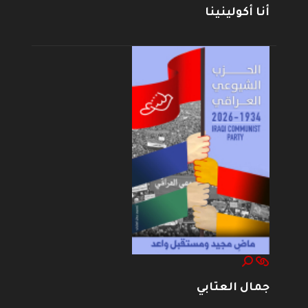
أنا أكولينينا
جمال العتابي