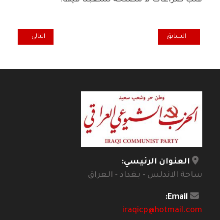
قلب صراعات لا مصلحة لشعبنا فيها.
المقال السابق: شيوعيو ميسان يستنكرون بأشد العبارات الاعتداء عل
المقال التالي: ال
السابق
التالي
العنوان الرئيسي:
ساحة الاندلس - بغداد - العراق
Email:
iraqicp@hotmail.com