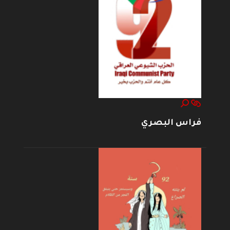
فراس البصري