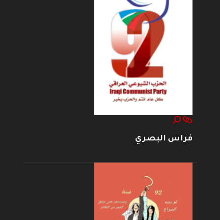
فراس البصري