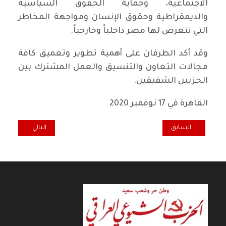
الاجتماعية، وحماية الحقوق السياسية
والديمقراطية وحقوق الإنسان ومواجهة المخاطر
التي تتعرض لها مصر داخلياً وخارجياً.
وقد أكد الطرفان على أهمية تطوير وتعميق كافة
مجالات التعاون والتنسيق والعمل المشترك بين
الحزبين الشقيقين.
القاهرة في 17 نوفمبر 2020
المقال السابق: الحكومة تريد إبعاد ثلاث فئات عن الانتخابات
المقال التالي: ع
السابق
التالي