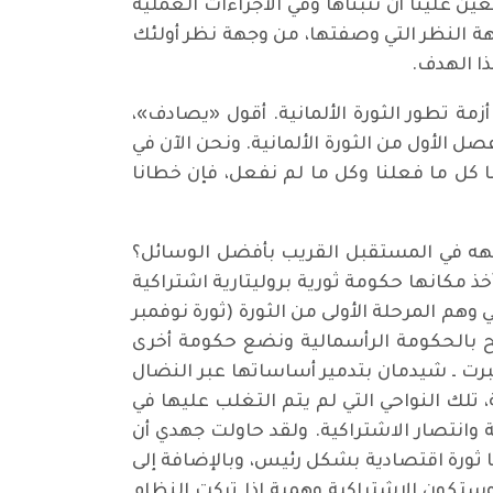
 علينا أن نتبناها وفي الاجراءات العملية
هة النظر التي وصفتها، من وجهة نظر أولئك
ا الهدف.
زمة تطور الثورة الألمانية. أقول «يصادف»،
صل الأول من الثورة الألمانية. ونحن الآن في
نا كل ما فعلنا وكل ما لم نفعل، فإن خطانا
ابهه في المستقبل القريب بأفضل الوسائل؟
مكانها حكومة ثورية بروليتارية اشتراكية
ي وهم المرحلة الأولى من الثورة (ثورة نوفمبر
ة أن نطيح بالحكومة الرأسمالية ونضع حكومة أخرى
يبرت ـ شيدمان بتدمير أساساتها عبر النضال
، تلك النواحي التي لم يتم التغلب عليها في
 وانتصار الاشتراكية. ولقد حاولت جهدي أن
ا ثورة اقتصادية بشكل رئيس، وبالإضافة إلى
ستكون الاشتراكية وهمية إذا تركت النظام