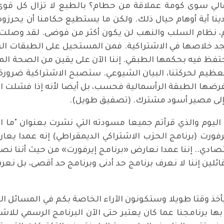
مالي سوى كومة عملاقة من حطام؟ بالطبع لا تزال كل قوى
ا أية أوهام حيال ذلك. ولكن ما يستطيع حكامنا أن يحرزو
م، نظام السلب والنهب لن يكون أكثر من فوضى. لقد وصلت ا
جد خلاصها في الاشتراكية. فمن المستحيل على الطبقات الر
تفظ فيه بحكمها الطبقي. إننا الآن على يقين من الصحة الم
ظيم لحركتنا، البيان الشيوعي. ستصبح الاشتراكية ضرورة تا
رضها الطبقة الرأسمالية فحسب، بل أيضا لأنه إذا فشلت البر
 إلى مصير أسود مشترك. (تصفيق طويل).
ه اليوم والذي قرأتم جميعا مسودته التي نشرت بعنوان "ما 
رفورت (برنامج الحزب الاشتراكي الديمقراطي) إنه عمدا ي
ادي.. إننا عمدا نعارض «برنامج إيرفورت» من حيث أننا نص
ئلين إننا لا نعرف برنامج حد أدنى وبرنامج حد أقصى، بل نعر
ذ وقتا طويلا وستكونون الآراء الخاصة بكم في المسائل الت
نامجنا عما كان يعتبر حتى الآن البرنامج الرسمي للاشتراكي