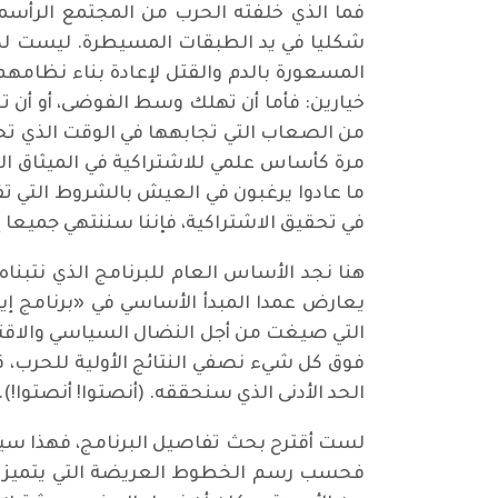
فما الذي خلفته الحرب من المجتمع الرأس
شكليا في يد الطبقات المسيطرة. ليست لدين
المسعورة بالدم والقتل لإعادة بناء نظامه
خيارين: فأما أن تهلك وسط الفوضى، أو أن ت
من الصعاب التي تجابهها في الوقت الذي تح
مرة كأساس علمي للاشتراكية في الميثاق الع
ما عادوا يرغبون في العيش بالشروط التي تف
في تحقيق الاشتراكية، فإننا سننتهي جميعا
هنا نجد الأساس العام للبرنامج الذي نتبنا
يعارض عمدا المبدأ الأساسي في «برنامج إي
التي صيغت من أجل النضال السياسي والاقتص
فوق كل شيء نصفي النتائج الأولية للحرب، قا
الحد الأدنى الذي سنحققه. (أنصتوا! أنصتوا!).
لست أقترح بحث تفاصيل البرنامج، فهذا سيأخ
فحسب رسم الخطوط العريضة التي يتميز بها بر