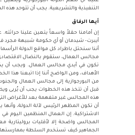
علينا أن نلغم الدولة البورجوازية ويتعي
التنفيذية والتشريعية. يجب أن تتوحد هذه ا
أيها الرفاق
إن أمامنا حقلاً واسعاً يتعين علينا حراثت
أيبرت- شيدمان أو أي حكومة شبيهة مجرد فص
أننا سنحتل باطراد كل مواقع الدولة الرأسما
مجالس العمال، ستقوم بالنضال الاقتصادي 
تكون في أيدي مجالس العمال. ويجب أن يكو
الأهداف، ومن الواضح أننا إذا اتبعنا هذا ال
من البورجوازية إلى مجالس العمال والجنو
قبل أن تتخذ هذه الخطوات يجب أن يُربى ويضب
هذه المجالس غير متفهمة بعد للأغراض التي 
أن تكون المظهر الرئيس لآلة الدولة، وأنه
الاشتراكية. إن العمال المنظمين اليوم في
المجالس واضحة إلا لأقليات بروليتارية 
الجماهير كيف تستخدم السلطة بممارستها للس