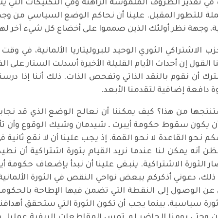
 تقدير الظروف الملموسة الراهنة وفي التكتيكات التي يتعين
ملة للتطور المقبل. علينا أن نحاكم الوضع السياسي من وج
ية، وجهة نظر أولئك الذين صمموا على أخضاع كل شيء آخر لهذ
الاشتراكي الثوري الوحيد للبروليتاريا الألمانية، في وقت أ
القول إن أحداث الأيام القليلة الأخيرة أسدلت الستار على الف
ترك أن نقوم بالنقد الذاتي وتفحص الذات. ذلك أننا إذا درس
دافعة إضافية لتقدمنا الأبعد.
نستنتجها من هذا؟ كيف يمكننا أن نعالج الوضع الذي قد نج
ن يكون سقوط حكومة أيبرت ـ شيدمان وشيك الوقوع وأن تأخذ 
كم نحو القاعدة لا نحو القمة. إذ يجب علينا أن لا نقع ثانية ف
، علينا أن لا نظن أنه يمكن لنا عندما نريد القيام بثورة اشتراكي
ر الثورة الاشتراكية. ينبغي علينا أن نبدأ بإضعاف حكومة أ
ا ذلك، دعوني أذكركم ببعض نواحي النقص في الثورة الألمانية
ين عن الوصول إلى النقطة التي تضمن فيها الإطاحة بالحكومة
 ثورة سياسية، بينما يجب أن تكون الثورة التي ستحقق أهدافن
دن وحتى يومنا الحاضر لم تمس المقاطعات الريفية عمليا. و