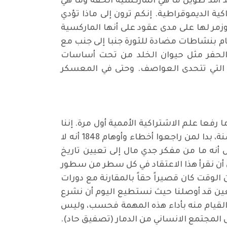
بح واضحا منذ أمد طويل ما هي الماركسية الحقة وما هي
ية الديموقراطية. إنكم ترون إلى ماذا تؤدي
زمر لها على مدى عقود على أنها الماركسية
قيام بنشاطات مضادة للثورة جنبا إلى جنب مع
الحفر مثل حيوان الخلد من تحت أساسات
ثورة التي تتحدى العواصف. وحتى في المعسكر
رر أن سير التطور التاريخي أدى بنا إلى النقطة التي وقف عليها ماركس وانجلز عام 1848 عندما رفعا علم الاشتراكية الأممية أول مرة. إننا
نقف حيث كانوا يقفون، ولكن لنا ميزة أن سبعين عاماً من التقدم الرأسمالي تقف خلفنا. قبل سبعين سنة، بدا لمن راجعوا أخطاء وأوهام 1848 أنه لا
ل أنه ما من مفكر جدي مال إلى تعيين تاريخ
 في رحم المستقبل البعيد. ويمكن أن نقرأ هذا الاعتقاد في كل سطر من سطور
اب وأن نرى أن الوقت كان قصيراً حقاً بالمقارنة مع دورات
عين قد أوصلنا حيث نستطيع اليوم أن نشرع
ع القيام منه بأداء هذه المهمة فحسب، وليس
ص المجتمع الانساني من الدمار (تصفيق حاد).