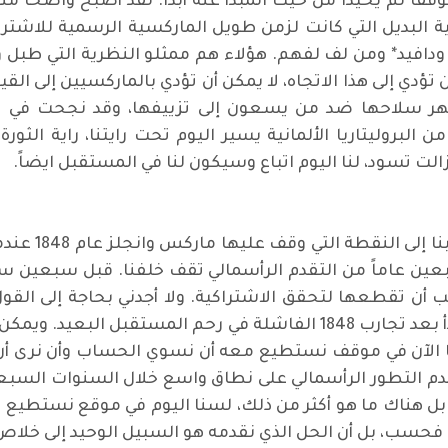
لعام 1848، وإنما نتبنى موقفا لم يحيدا من حيث المبدأ عنه أبدا. لقد أص
 البديل التي كانت لزمن طويل الماركسية الرسمية للاشتراك
ودافيد* ومن لف لفهم. هؤلاء هم ممثلو النظرية التي طبل و
ن تؤدي إلى هذا الاتجاه، لا يمكن أن تؤدي بالماركسيين إلى ال
شهر سلاحها ضد من يسعون إلى تزييفها، وقد نجحت في 
 البروليتاريا الألمانية يسير اليوم تحت رايتنا، راية ال
الت تسود، لنا اليوم اتباع وسيكون لنا في المستقبل ايضاً.
دعوني، إذن، أك
ب أن تقطعها لتحقق الاشتراكية. ولا أجدني بحاجة إلى القو
محدد لانهيار الرأسمالية، ولكن هذا التاريخ بدأ بعد تجارب 1848 الفاشلة
ة التي كتبها إنجلز في العام 1895. إننا الآن في موقف نستطيع معه أن نسوي الحس
 تقدم التطور الرأسمالي على نطاق واسع خلال السنوات السب
 لا، بل هناك ما هو أكثر من ذلك، لسنا اليوم في موقع نستطي
ريا فحسب، بل أن الحل الذي نقدمه هو السبيل الوحيد إلى خلا