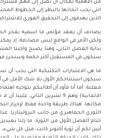
من الأهمية بمكان أن نصل إلى فهم مشترك في
التي يجب اتخاذها بالنظر إلى الخطوط المحت
الذين يهدفون إلى التحقيق الفوري للاشتراك
يصادف أن يعقد مؤتمر، ما اسميه بفخر الحزب 
ولكن الأمر في الواقع ليس مصادفة. إذ يمكننا 
بداية الفصل الثاني، وهنا يصبح واجبنا المش
ستكون في المستقبل أكثر حكمة وسنحرز قوة 
ما هي الاعتبارات التكتيكية التي يجب أن 
سيكون استنتاجكم الأول بلا شك الأمل في أ
معلنة. أما أنا فأود أن أطالبكم بتوجيه اهتمام
الالمانية) وهم 9 تشرين الثاني
مكانها. هناك طريقة واحدة فقط لإحراز انتصا
الثوري الجماهيري من جانب البروليتاريا. عد
ختام الفصل الأول من الثورة. ما زلنا بعيد
أبين لكم أن ثورة أكتوبر كانت، قبل كل شيء،
ذلك، كانت الحركة الثورية مقتصرة على الم