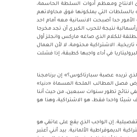
 الانتاج ومعظم أدوات السلطة الحاسمة،
ه بالسلطات التي يملكونها فوق محاولاتهم
لأمور حدا أصبحت الانسانية معه أمام احد
أسمالية نتيجة للحرب الكبرى أن تجد مخرجا
طلقة للكلام الذي صاغه ماركس وانجلز أول
ريخية. الاشتراكية محتومة، لا لأن العمال
وليتاريا في أداء واجبها كطبقة، إذا فشلت
الذي تريده عصبة سبارتاكوس؟» إن برنامجنا
عارض فصل المطالب الملحة المسماة «دنيا»
في نتائج تطور سنوات سبعين، من حيث أننا
ف شيئا واحدا فقط، هو الاشتراكية، وهذا هو
فصيلية. إن الواجب الذي يقع على عاتقي هو
ة الديموقراطية الألمانية. بيد أنني أعتبر