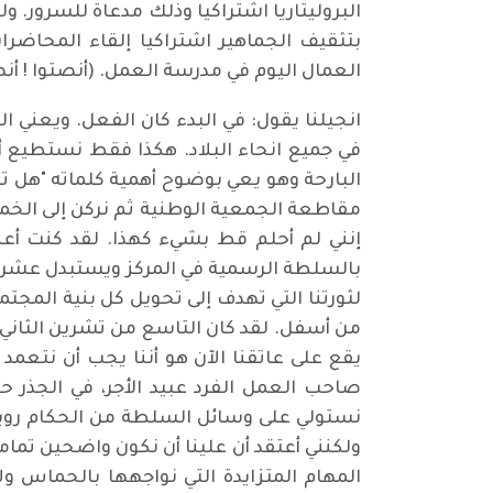
البروليتاريا اشتراكيا وذلك مدعاة للسرور. و
بتثقيف الجماهير اشتراكيا إلقاء المحاضر
العمال اليوم في مدرسة العمل. (أنصتوا ! أنص
انجيلنا يقول: في البدء كان الفعل. ويعني
في جميع انحاء البلاد. هكذا فقط نستطيع أ
البارحة وهو يعي بوضوح أهمية كلماته "هل 
مقاطعة الجمعية الوطنية ثم نركن إلى الخمول
إنني لم أحلم قط بشيء كهذا. لقد كنت أعني 
بالسلطة الرسمية في المركز ويستبدل عشرة 
لثورتنا التي تهدف إلى تحويل كل بنية المجتمع
من أسفل. لقد كان التاسع من تشرين الثان
يقع على عاتقنا الآن هو أننا يجب أن نتعمد
صاحب العمل الفرد عبيد الأجر، في الجذر ح
نستولي على وسائل السلطة من الحكام رويدا ر
ولكنني أعتقد أن علينا أن نكون واضحين تمام
المهام المتزايدة التي نواجهها بالحماس و