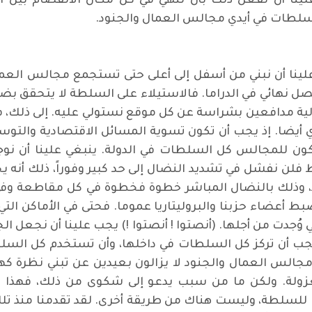
ن علينا أن نفعل ذلك بأن ننهي في كل مكان الانفصام بين
لسلطات في أيدي مجالس العمال والجنود.
ه. علينا أن نبني من أسفل إلى أعلى حتى تستجمع مجالس الع
ل نهائي في الدراما. فالاستيلاء على السلطة لا يتحقق بضر
لية مدافعين بشراسة عن كل موقع نستولي عليه. إلى ذلك، في 
أيضا. إذ يجب أن تكون تسوية المسائل الاقتصادية والتوس
ن للمجالس كل السلطات في الدولة. ينبغي علينا أن نوج
خط فلن نفشل في تشديد النضال إلى حد كبير وفوراً، ذلك أنه 
د، وذلك بالنضال المباشر خطوة فخطوة في كل مقاطعة وفي
ط أعضاء حزبنا والبروليتاريا عموما. فحتى في الأماكن التي
وُجدت من أجلها. (أنصتوا ! أنصتوا !) يجب علينا أن نجعل ا
ا يجب أن تركز كل السلطات في داخلها، وأن تستخدم كل الس
 مجالس العمال والجنود لا يزالون بعيدين عن تبني نظرة كه
معزولة. ولكن ما من سبب يدعو إلى شكوى من ذلك، فهذا ه
لطة، وليست هناك من طريقة أخرى. لقد تقدمنا منذ تلك الأ