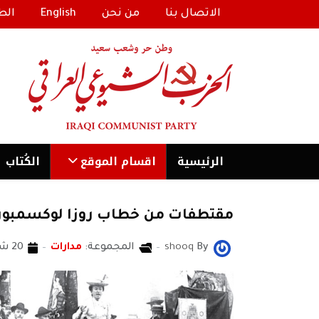
الاتصال بنا
من نحن
English
الط
الرئیسية
اقسام الموقع
الكُتاب
مقتطفات من خطاب روزا لوكسمبورغ في 30 كانون الاول 1918 في مؤتمر تأسيس الحزب الشيو
By
shooq
المجموعة:
مدارات
20 شباط/فبراير 2019