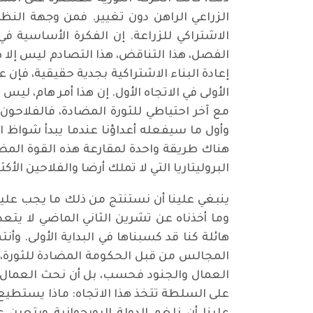
الزراعي الراهن دون تغيير. فمن وجهة النظر
الاشتراكي للزراعة. إن الفكرة الأساسية ف
الفصل، هذا التناقض، هذا التصادم ليس إلا ظ
إعادة البناء الاشتراكية بجدية حقيقية، فإن ع
الأولى في الاتجاه الأول. إن هذا أمر هام، لي
مع آخر احتياطي للثورة المضادة، فالفلاحون
وأول ما سيفعله أعداؤنا عندما يبدأ شواظ 
هناك طريقة واحدة لمقارعة هذه القوة المضاد
البروليتاريا التي لا تملك أرضا والفلاحين الأ
ينبغي علينا أن نستنتج من ذلك ما يجب علي
وما أخذناه عن تشرين الثاني الماضي لا يتعد
هائلة كنا قد كسبناها في البداية الأولى. 
المجالس من قبل الحكومة المضادة للثورة، و
العمال والجنود فحسب، بل أن نحث العمال ال
على السلطة تتخذ هذا الاتجاه: ماذا يستطي