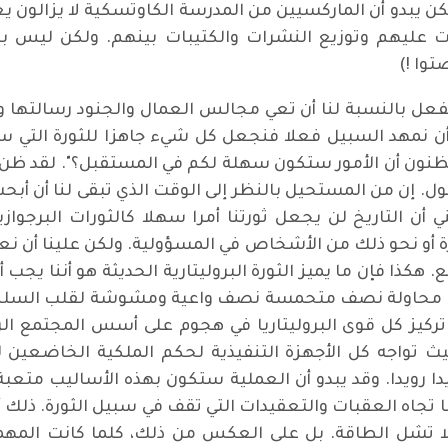
لكن يبدو أن الماركسيين من المدرسة الكاوتسكية لا يزالون ي
ات عليهم وتوزيع النشرات والكتيبات بينهم. ولكن ليس به
توا !)
 الفعل بالنسبة لنا أن تعي مجالس العمال والجنود رسالتها
ن نمهد السبيل فعلا فنجعل كل شيء جاهزا للثورة التي س
تظنون أن الأمور ستكون سهلة لكم في المستقبل؟". لقد ظن
. إن من المستحيل بالنظر إلى الوقت الذي تبقى لنا أن أبحث
أن التاريخ لن يجعل ثورتنا أمرا سهلا كالثورات البرجواز
أو نحو ذلك من الأشخاص في المسؤولية. ولكن علينا أن نع
. هكذا فإن ما يميز الثورة البروليتارية الحديثة هو أننا يجب
ي محاولة نصف متحمسة نصف واعية ومشوشة لقلب السلطة ا
 تركيز كل قوى البروليتاريا في هجوم على أسس المجتمع الر
يث تواجه كل الأجهزة التنفيذية لحكم الملكية الخاضعين ل
ويدا. وقد يبدو أن العملية ستكون بهذه الأساليب متعبة أك
ا تجاه العقبات والتعقيدات التي تقف في سبيل الثورة. ذلك أ
لا تشل الطاقة. بل على العكس من ذلك، كلما كانت المهمة 