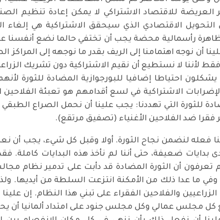
 العريضة للاقتصاد الاشتراكي لا يمكن إعادة تنظيم الصناع
ي التحويل الاقتصادي الذي سيحقق الاشتراكية هي إلغاء ا
اهرة رأسمالية محضة يجب أن تختفي حالما نضع أنفسنا على ع
لينا أن نوجه اهتمامنا إلى الريف بقدر ما نوجهه إلى المراكز
س فقط لأننا لا نستطيع أن نقيم الاشتراكية دون تشريك الزراعة،
 يشكلون احتياطا إضافيا للبورجوازية المضادة للثورة لأنه
الإضرابات الاشتراكية في لسع أقدامهم هو تعبئة الفلاحين
ة للثورة التي تهددنا: يجب علينا أن نحمل الصراع الطبقي 
كثر فقرا ضد الفلاحين الأغنياء (تصفيق مرتقع).
نا فعله لنضمن نجاح الثورة. أولا وقبل كل شيء، يجب أن ن
ى بدايات ضعيفة، حتى أننا لم نأخذ هذه البدايات كاملة. فقد
وأنتم تعرفون أن الثورة المضادة قد دأبت على تدمير نظام م
في ما عدا ذلك من الأمكنة انتزعت السلطة من أيديها. ولذا
زراعيين والفلاحين الفقراء على تبني هذا النظام. إن علينا
ع كل مجلس عمالي وكل مجلس جنود على امتداد ألمانيا أن يح