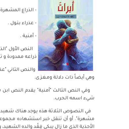
- الذراع المشهرة 
- عذراء بتول .
- أمنية .
النص الأول "الذر
ذراعه ممدودة و ت
والنص الثاني "عذ
وهي أيضاً ذات دلالة ومغزى.
وفي النص الثالث "أمنية" يقدم النص ابن 
شيء اسمه الحرب.
في النصوص الثلاثة هذه يوجد هناك شهيد عل
مشهرة". أو أن تنقل خبر استشهاده مجموعة ا
الأحذية الذي ما زال يبكي فِقْد والده الشهيد،