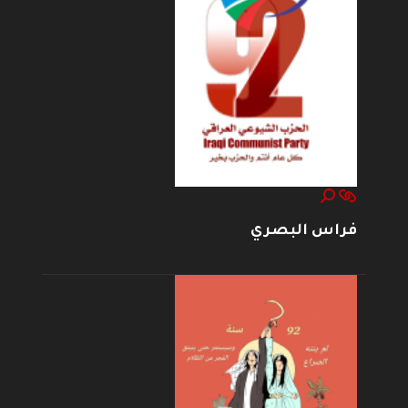
فراس البصري