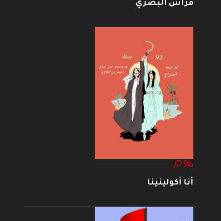
فراس البصري
أنا أكولينينا