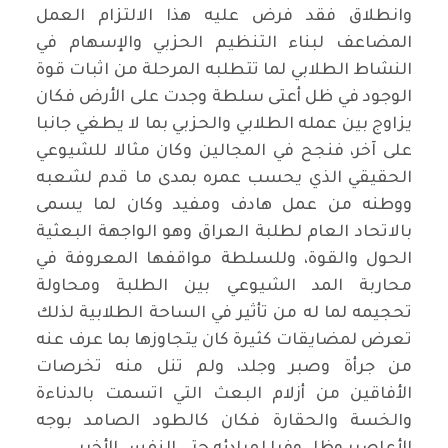
وانطلاق فقد فرض عليه هذا الالتزام العمل
المضاعف لبناء التنظيم الحزبي والإسهام في
النشاط الطلابي لما تتطلبه المرحلة من اثبات قوة
الوجود في ظل أعتى سلطة وجدت على الأرض فكان
يزاوج بين عمله الطلابي والحزبي بما لا يطغي جانبا
على آخر، فنجح في المجالين وكان مثالا للشيوعي
الحقيقي الذي يحسب عمره بمدى ما قدم لشعبه
ووطنه من عمل هادف ومفيد وكان لما يسمى
بالاتحاد العام لطلبة العراق وهو الواجهة البعثية
الحول والقوة، وللسلطة مواقفها المعروفة في
محاربة المد الشيوعي بين الطلبة ومحاولة
تحجيمه لما له من تأثير في الساحة الطلابية لذلك
تعرض لمضايقات كثيرة كان يتجاوزها بما عرف عنه
من جرأة وصبر وجلد، ولم تنل منه تخرصات
الأفاقين من أزلام البعث التي اتسمت بالدناءة
والخسة والحقارة فكان كالطود الصامد بوجه