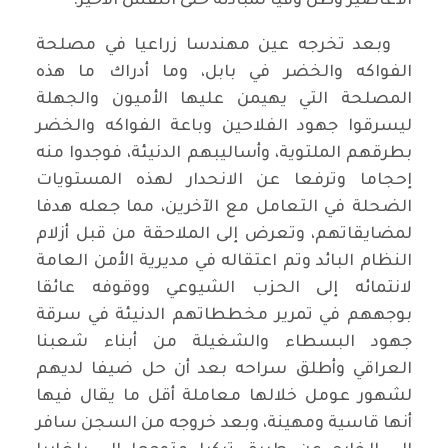
الأعاصير وظل وفيا لمبادئه حتى النفس الأخير.
وبعد تخرجه عين مهندسا زراعيا في مصلحة
الفواكه والخضر في بابل، وما أدراك ما هذه
المصلحة التي يهيمن عليها الأميون والجهلة
ليسرقوا جهود الفلاحين وباعة الفواكه والخضر
بطرقهم الملتوية، وأساليبهم الدنيئة، فوجدوا منه
إحجاما وترفعا عن الانحدار لهذه المستويات
الضحلة في التعامل مع الآخرين، مما جعله هدفا
لمضايقاتهم، وتعرض إلى الملاحقة من قبل أزلام
النظام البائد وتم اعتقاله في مديرية الأمن العامة
لانتمائه إلى الحزب الشيوعي ووقوفه عائقا
بوجههم في تمرير مخططاتهم الدنيئة في سرقة
جهود البسطاء والشغيلة من أبناء شعبنا
العراقي وأطلق سراحه بعد أن حل ضيفا لديهم
لشهور عومل خلالها معاملة أقل ما يقال فيها
أنها قاسية ومهينة، وبعد خروجه من السجن سافر