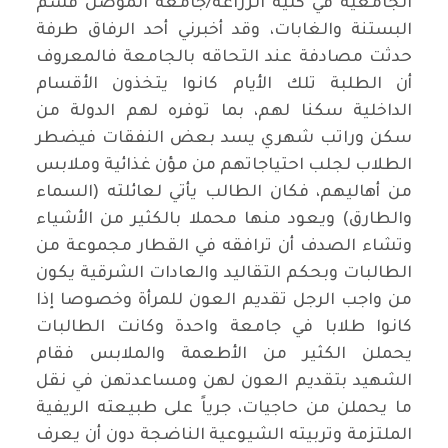
الجامعية في كلية الزراعة/جامعة الموصل قسم
البستنة والغابات، وقد أخبرني أحد الرفاق طرفة
حدثت مصادفة عند التحاقه بالجامعة فالمعروف
أن الطلبة تلك الأيام كانوا يتخذون الأقسام
الداخلية سكنا لهم، بما توفره لهم الدولة من
سكن وراتب شهري يسد بعض النفقات فيضطر
الطلاب لجلب احتياجاتهم من مؤن غذائية وملابس
من أهاليهم، فكان الطالب يأتي لعائلته (السماء
والطارق) ويعود منها محملا بالكثير من الأشياء
وتشاء الصدف أن ترافقه في القطار مجموعة من
الطالبات وبحكم التقاليد والعادات الشرقية يكون
من واجب الرجل تقديم العون للمرأة وخصوصا إذا
كانوا طلابا في جامعة واحدة وكانت الطالبات
يحملن الكثير من الأطعمة والملابس فقام
الشهيد بتقديم العون لهن ومساعدتهن في نقل
ما يحملن من حاجيات، جرياً على طبيعته الريفية
الملتزمة وتربيته الشيوعية الناضجة دون أن يعرف