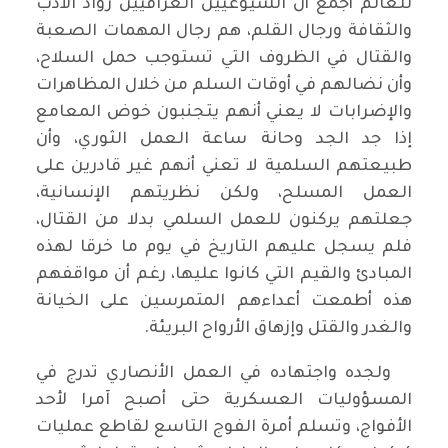
للعالم أجمع أن الشيوعيين العراقيين رواد الأدب
والثقافة ورجال القلم، هم رجال المهمات الصعبة
والقتال في الظروف التي تستوجب حمل السلاح،
وأن نضالهم في أوقات السلم من خلال المظاهرات
والإضرابات لا يعني أنهم يتجنبون خوض المعامع
إذا جد الجد وحانة ساعة العمل الثوري، وأن
طبيعتهم السلمية لا تعني أنهم غير قادرين على
العمل المسلح، ولكن نظريتهم الإنسانية،
جعلتهم يركنون للعمل السلمي بدلا من القتال،
فلم يسجل عليهم التاريخ في يوم ما خرقا لهذه
المبادئ والقيم التي كانوا عليها، رغم أن مواقفهم
هذه أطمعت أعداءهم المتمرسين على الخيانة
والغدر والقتل وإزهاق الأرواح البريئة.
ولجده واجتهاده في العمل الأنصاري تدرج في
المسؤوليات العسكرية حتى أصبح آمرا لأحد
الأفواج، وتسلم أمرة الفوج التاسع لقاطع عمليات