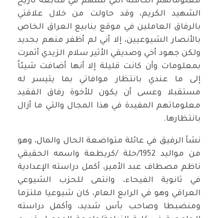
معلوماتهم الكاملة التي تسهم في متابعة تاريخ
الشهيد الكريم، وقد حاولت من خلال علاقتي
بالرفاق العاملين في موقع ينابيع العراق الخاص
بالأنصار الشيوعيين، إلا أني لم أظفر منهم بجديد
ولكن جهود أخي وصديقي الأثير سلام الزيدي أثمرت
بمعلومات وأن كانت قليلة إلا أنها أضافت شيئاً
إلى ما عندي بانتظار موافاتي بما يتيسر له
مستقبلا وعسى أن يكون للأخوة رفاق الفقيد
معلوماتهم المفيدة في هذا المجال والتي ما أزال
بانتظارها.
نشأ الرفيق في عائلة متواضعة الحال والمال، وهو
من مواليد 1952/حلة /كريطعة واسمه الحقيقي
ناظم مصطاف عبد الأمير، أكمل دراسته الإعدادية
في ثانوية الفيحاء، وانتمى للحزب الشيوعي
العراقي وهو في الرابع العام، كان شيوعيا ملتزما
ومنضبطا وصاحب بأس شديد، وأكمل دراسته