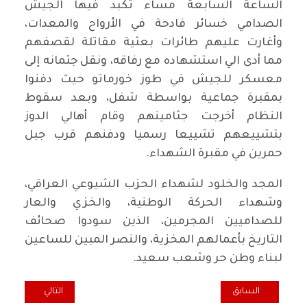
الساعة السابعة مساء تكبد فيها الجيش
الصدامي خسائر فادحة في الأرواح والمعدات،
وأغارت عليهم طائرات بعثية مقاتلة لقصفهم
مما أدى الي استشهاده مع رفاقه، ونقل جثمانه إلى
معسكر للجيش في طوز خورماتو حيث دفنوا
بمقبرة جماعية بواسطة شفل، وبعد سقوط
النظام أخرجت جثامينهم وقام أهالي الدوز
بتشييعهم تشييعا رسميا ودفنهم قرب جبل
حمرين في مقبرة الشهداء.
المجد والخلود لشهداء الحزب الشيوعي العراقي،
وشهداء الحركة الوطنية، والخزي والعار
للصداميين المجرمين، الذين سودوا صحائف
التاريخ بأعمالهم المخزية، والنصر المبين للساعين
لبناء وطن حر وشعب سعيد.
المقال السابق: شيوعيو ألقوش يستقبلون المهنئين بعيد القيامة
المقال التالي: في 
السابق
التالي