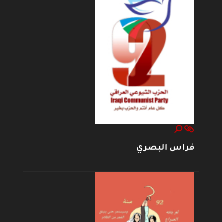
فراس البصري