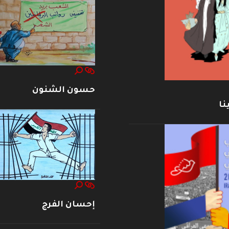
حسون الشنون
نا
إحسان الفرج