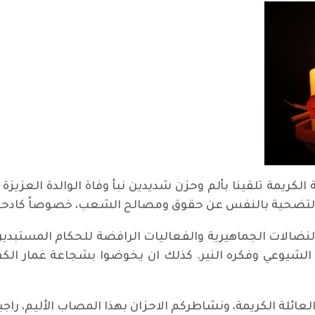
 الكريمة تلقينا بألم وحزن شديدين نبأ وفاة الوالدة العزيزة 
حد التضحية بالنفس عن حقوق ومصالح الشعب، خصوصاً كادحيه
ي النضالات الجماهيرية والفعاليات الرافضة للحكام المست
لشيوعي وفكره النير. كذلك ان يخوضوا بشجاعة غمار الكفا
 والعائلة الكريمة، ونشاطركم الاحزان بهذا المصاب الأليم، را