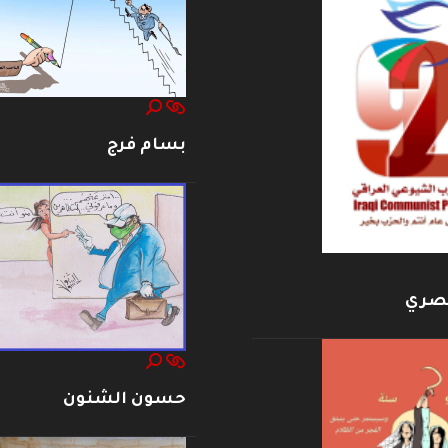
بسام فرج
بصري
حسون الشنون