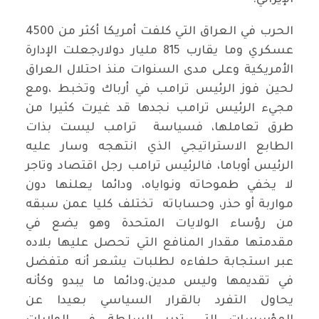
الإيراني.
الحرب في العراق التي كلفت أمريكا أكثر من 4500
عسكري وما يقارب 815 مليار دولار،جعلت الإدارة
الأمريكية وعلى مدى السنوات منذ احتلال العراق
لحين فوز الرئيس ترامب في أرباك وتخبط ،ومع
مجيء الرئيس ترامب نجدها قد غيرت كثيرا من
طرق تعاملها، فسياسة ترامب ليست بذات
الطابع الاستراتيجي الذي انتهجه وسار عليه
الرئيس أوباما، فالرئيس ترامب رجل اقتصاد وتاجر
لا يخفي طموحاته ونواياه، ودائما يعلنها دون
مواربة أو حذر، وحساباته تختلف كليا عمن سبقه
من رؤساء الولايات المتحدة وهو يضع في
مقدمتها مقدار المنافع التي تحصل عليها بلاده
عبر استجابة حلفاءه لطلبات يشعر أنه متفضل
في تقديمها وليس مدين.ودائما ما يبدو وكأنه
يحاول التفرد بالقرار السياسي بعيدا عن