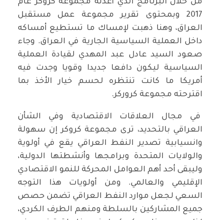
من خلال البرنامج الذي أعدته مجموعة كروكر عام
2017 وبمحتوى تقرير مجموعة عمل مستقبل
العراق، وهنا ذهبت لإمساك ما تستطيع أمساكه
داخل العملية السياسية الجارية في العراق. وجاء
صعود السيد عادل عبد المهدي لقيادة العملية
السياسية ليكون دافعا جديدا وقويا وجدت فيه
أمريكا ما كانت تنتظره لحسم خيار الأخذ بما
اقترحته مجموعة كروركر.
في مجال العلاقات الاقتصادية وفي الشأن
العراقي بالتحديد، ترى مجموعة كروكر إن سهولة
وانسيابية تصدير النفط العراقي يقع في أولوية
والولايات المتحدة وبرامجها وأنشطتها الدولية،
وليبقى أحد أهم العوامل المحركة للنمو الاقتصادي
الإقليمي والعالمي. ومن أولويات هذا التوجه
السعي لجعل موارد النفط العراقي تضمن حصص
جميع المشاركين بالسلطة ومنهم الطرف الكردي،