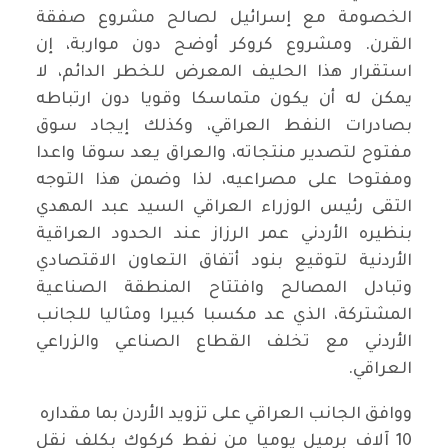
الخصومة مع إسرائيل لصالح مشروع صفقة
القرن. ومشروع كروكر أوضح دون مواربة، إن
استقرار هذا الحليف المعرض للخطر الدائم، لا
يمكن له أن يكون متماسكا وقويا دون ارتباطه
بصادرات النفط العراقي، وكذلك إيجاد سوق
مفتوح لتصدير منتجاته، والعراق يعد سوقا واعدا
ومفتوحا على مصراعيه، لذا وضمن هذا التوجه
التقى رئيس الوزراء العراقي السيد عبد المهدي
بنظيره الأردني عمر الرزاز عند الحدود العراقية
الأردنية لتوقيع بنود أتفاق التعاون الاقتصادي
وتبادل المصالح وافتتاح المنطقة الصناعية
المشتركة، الذي عد مكسبا كبيرا ومثاليا للجانب
الأردني مع تخلف القطاع الصناعي والزراعي
العراقي.
ووافق الجانب العراقي على تزويد الأردن بما مقداره
10 آلاف برميل يوميا من نفط كركوك بكلف نقل