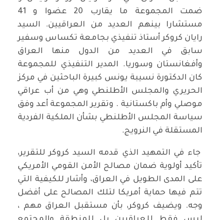
ضمت المجموعة ما يقارب 20 عضوا و 41
مستشارا بينهم العديد من العراقيين. السيد
رايان كروكر أستاذ تنفيذي بجامعة تكساس وسفير
سابق في العديد من الدول منها العراق
وأفغانستان وسوريا. المدير التنفيذي للمجموعة
كان الدكتورة نسيبة يونس كبيرة الباحثين في مركز
الحريري والمجلس الأطلنطي وهي من أب عراقي
موصلي وأم باكستانية . وتقرير المجموعة أعد وفق
سياسة المجلس الأطلنطي بشأن الملكية الفردية
المستقلة في النرويج.
جاء في التمهيد الذي قدمه السيد كروكر للتقرير،
تأكيد أولوية ضمان مصالح الأمن القومي الأمريكي
على المدى الطويل في العراق، وأشار للكيفية التي
تتم فيها حماية أمريكا لتلك المصالح على أفضل
وجه. ويضيف كروكر، بأن مستقبل العراق مهم ،
ليس فقط للعراقيين بل للمنطقة والمجتمع