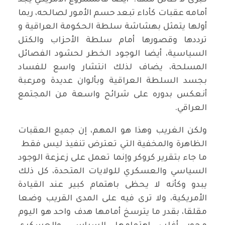
كبرى لا طائل منها. أيضا فالمشروع الأمريكي يجد
أمامه عقبات كأداء تبعد حسم الأمور لصالحه، ربما
أولها يتمثل بهشاشة سلطة الحكومة العراقية و
ترددها وقصورها أمام سلطة الأحزاب والكتل
السياسية، أيضا الوجود الخطر لحشود الفصائل
المسلحة، يضاف لذلك انتشار واسع للفساد
بجسد السلطة العراقية وبألوان عديدة ومرعبة
أنعكس بدوره على شرائح واسعة من المجتمع
العراقي.
ولكن الغريب وهذا هو المهم، إن جميع العقبات
الظاهرة والمخفية التي تعترض تنفيذ ليس فقط
ما جاء بتقرير كروكر وإنما تعمل على زعزعة الوجود
السياسي والعسكري للولايات المتحدة، كل ذلك
يبدو وكأنه لا يحظى باهتمام كبير عند القيادة
الأمريكية، ولا ترى فيه على المدى القريب وضعا
مقلقا، بقدر ما يترسخ أمامها هدف واحد هو اليوم