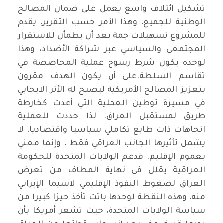
تشكيل ائتلاف واسع يعمل على ضمان المصالح
الوطنية للجميع، وهذا الآمر حسب التقرير، يقدم
للمشروع تسهيلات جمة بعد أن يطمأن للاستقرار
المجتمعي والسياسي عبر شراكة الأضداد، وهذا
لوحده يكون شرط رسوخ عملية المحاصصة في
تقاسم السلطة.على أن يكون الهدف مقرون
بتعزيز المصالح الأمريكية ليصبح له الأثر الايجابي
في مسيرة توطين العملية التي أعدت كخارطة
طريق لمستقبل العراق. لذا حددت للعملية
اتجاهات ذات طابع تكاملي سياسيا واقتصاديا، لا
يشمل تأثيرها الجانب العراقي فقط ، وإنما معني
بعموم الإقليم. فدعم الولايات المتحدة للحكومة
العراقية يقلل في نهاية المطاف من تعرض
العراق لضغوط النفوذ الإقليمي لاسيما الإيراني
منه، وهذه النقطة لوحدها باتت تأخذ حيزا كبيرا من
سياسة الولايات المتحدة، حيث تشعر أمريكا بأن