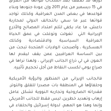
دورها قد ضعف بعد انسحاب قواتها من العراق
في 15 ديسمبر من عام 2011 وإن عودة جنودها وبناء
قواعدها في بعض المدن العراقية، وكذلك تواجد
قواتها عبر ما سمي بالتحالف الدولي لمحاربة
داعش، ما عاد يكفي لثلم امتداد المصالح والأذرع
الإيرانية التي تغولت وتوغلت في عمق الحياة
العراقية السياسية والاقتصادية وكذلك
العسكرية ، وأصبحت الولايات المتحدة تبحث من
بين الساسة العراقيين عمن يقف ليقدم لها
العون في لي ذراع الجانب الإيراني ، ولهذا نراها في
صراع يومي لكسب النقاط من أجل تحجيم تأثيره.
فالجانب الإيراني من المنظور والرؤية الأمريكية
وحلفاؤها في المنطقة بات مصدرا للقلق والتوتر.
فقدراته الصاروخية وتجاربه النووية تشكل عامل
إرهاب وتهديد خطرين، ليس فقط للجانب الأمريكي
وإنما وهذا هو المهم، لدولة إسرائيل والحلفاء في