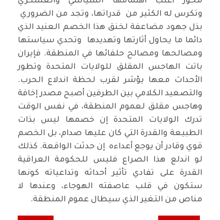
محور أغلب اهتمامها السياسي والعسكري
وتكرس له الكثير من قدراتها، وتجد من الضروري
بذل جهود مضاعفة لخنق هذا الخصم العنيد الذي
دائما ما يحاول أثارتها وتهديدها وتحدي سياستها
ومصالحها ومصالح حلفائها في المنطقة. فإيران
باتت الهاجس المقلق للولايات المتحدة وتطور
الأحداث معها يؤشر لقرب لحظة اندلاع الحرب.
والتصعيد الكلامي بين الطرفين أصبح مصدر إخافة
وهاجس مقلق لعموم المنطقة، في نفس الوقت
تدرك الولايات المتحدة إن خصمها ليس بذات
الطبيعة والقدرة التي كان عليها صدام، بل الخصم
قوي وقادر أن يوجع أعداءه إن حدثت الواقعة. كذلك
لو اندلع هذا الصراع فليس للحكومة العراقية
القدرة على تفادي تأثير أحداثه وتداعياته كونها
ستكون في قلب عاصفته الهوجاء، وعندها لا
مناص من التغير الذي سيطال عموم المنطقة.