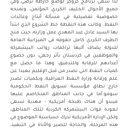
لذا سعى برنامج كروكر لوضع خارطة ترضي وفي
جميع الأحوال الحليف الكردي المؤتمن، وتمنحه
خصوصية تفضيلية في مسألة أنتاج وعائدات
النفط. وكانت هذه النقطة خط الشروع الذي ابتدأ
بها السيد عادل عبد المهدي عمل وزارته، حيث منح
الطرف الكردي كامل حقوقه في الميزانية العامة
للدولة يضاف أليها تراكمات رواتب البيشمركه
والموظفين في كردستان بأثر رجعي، دون خضوع
أعدادهم للرقابة وللتدقيق، وهذا ما حصل مع
كميات النفط التي تصدر من قبل الإقليم بعيدا عن
علم ورقابة وزارة النفط العراقية، وبكميات تصدر
خارج نطاق مؤسسة تسويق النفط الحكومية
سومو.أما في جانب المناطق المتخاصم عليها
فيبدو أن هناك طبخة أمريكية - مهدية تسعى
لعودة قوات البيشمركه الكردية لتلك المناطق،
ولكن الإدارة الأمريكية تدرك حساسية الموضوع في
هذه المرحلة، والحاجة للصبر والأناة في التنفيذ،