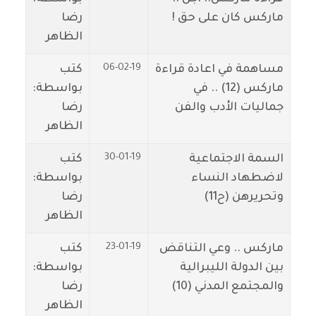
ماركس كان على حق !
رضا
الظاهر
06-02-19
مساهمة في اعادة قراءة
كتب
ماركس (12) .. في
بواسطة:
جماليات الأدب والفن
رضا
الظاهر
30-01-19
السمة الاجتماعية
كتب
لاضطهاد النساء
بواسطة:
وتحريرهن (ح11)
رضا
الظاهر
23-01-19
ماركس .. وعي التناقض
كتب
بين الدولة الليبرالية
بواسطة:
والمجتمع المدني (10)
رضا
الظاهر