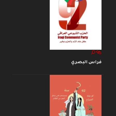
فراس البصري