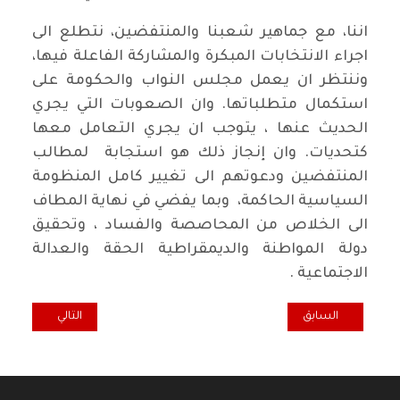
اننا، مع جماهير شعبنا والمنتفضين، نتطلع الى
اجراء الانتخابات المبكرة والمشاركة الفاعلة فيها،
وننتظر ان يعمل مجلس النواب والحكومة على
استكمال متطلباتها. وان الصعوبات التي يجري
الحديث عنها ، يتوجب ان يجري التعامل معها
كتحديات. وان إنجاز ذلك هو استجابة لمطالب
المنتفضين ودعوتهم الى تغيير كامل المنظومة
السياسية الحاكمة، وبما يفضي في نهاية المطاف
الى الخلاص من المحاصصة والفساد ، وتحقيق
دولة المواطنة والديمقراطية الحقة والعدالة
الاجتماعية .
المقال السابق: افتتاحية "طريق الشعب".. معادلة التغيير وإبعاد البلاد عن 
المقال التالي: ال
السابق
التالي