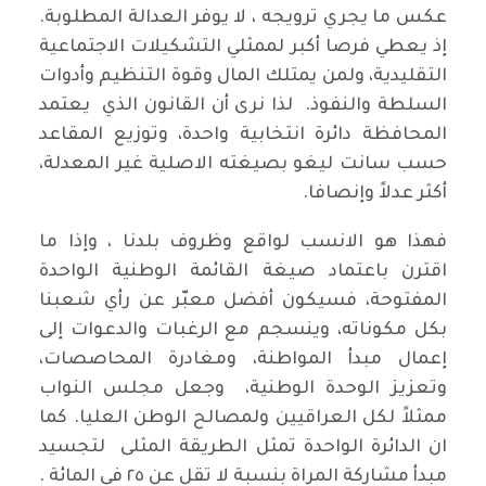
عكس ما يجري ترويجه ، لا يوفر العدالة المطلوبة.
إذ يعطي فرصا أكبر لممثلي التشكيلات الاجتماعية
التقليدية، ولمن يمتلك المال وقوة التنظيم وأدوات
السلطة والنفوذ. لذا نرى أن القانون الذي يعتمد
المحافظة دائرة انتخابية واحدة، وتوزيع المقاعد
حسب سانت ليغو بصيغته الاصلية غير المعدلة،
أكثر عدلاً وإنصافا.
فهذا هو الانسب لواقع وظروف بلدنا ، وإذا ما
اقترن باعتماد صيغة القائمة الوطنية الواحدة
المفتوحة، فسيكون أفضل معبّر عن رأي شعبنا
بكل مكوناته، وينسجم مع الرغبات والدعوات إلى
إعمال مبدأ المواطنة، ومغادرة المحاصصات،
وتعزيز الوحدة الوطنية، وجعل مجلس النواب
ممثلاً لكل العراقيين ولمصالح الوطن العليا. كما
ان الدائرة الواحدة تمثل الطريقة المثلى لتجسيد
مبدأ مشاركة المراة بنسبة لا تقل عن ٢٥ في المائة .