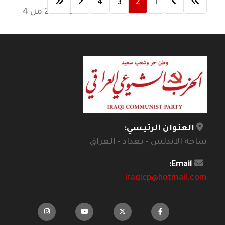
4
3
2
1
الصفحة 2 من 4
العنوان الرئيسي:
ساحة الاندلس - بغداد - العراق
Email:
iraqicp@hotmail.com