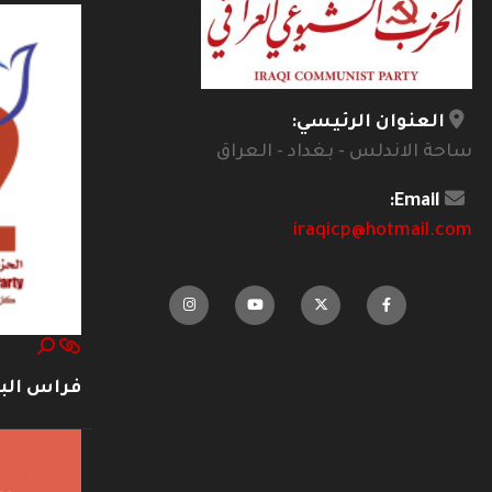
العنوان الرئيسي:
ساحة الاندلس - بغداد - العراق
Email:
iraqicp@hotmail.com
فراس ال