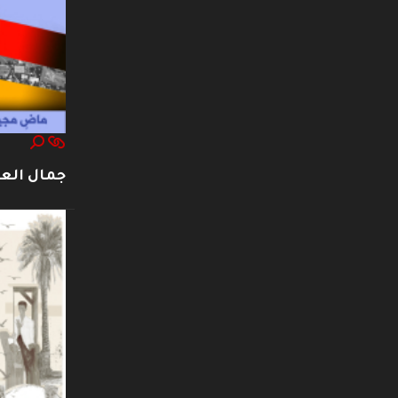
جمال العت