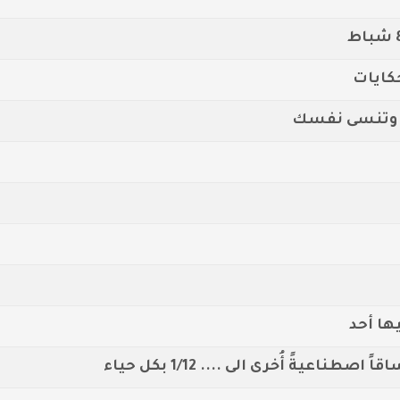
كايات
ا وتنسى نفسك
ها أحد
طناعيةً أُخرى الى .... 1/12 بكل حياء