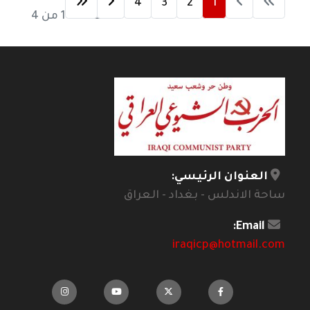
4
3
2
1
الصفحة 1 من 4
العنوان الرئيسي:
ساحة الاندلس - بغداد - العراق
Email:
iraqicp@hotmail.com