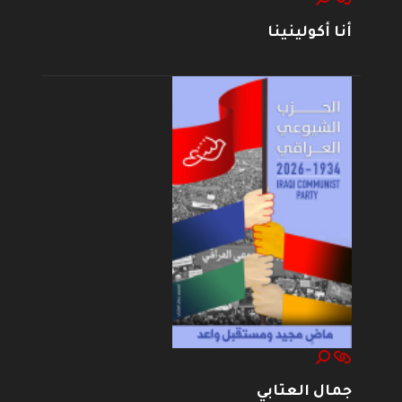
أنا أكولينينا
جمال العتابي