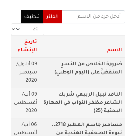
أدخل جزء من الاسم
الفلتر
تنظيف
عدد الإظهارات:
تاريخ
الاسم
الإنشاء
ضرورة الخلاص من النسرِ
09 أيلول/
المنقضِّ على (اليوم الوطني)
سبتمبر
2020
الناقد نبيل الربيعي شريك
09 آب/
الشاعر مظفر النواب في المهارة
أغسطس
البحثية (25)
2020
مسامير جاسم المطير 2718..
06 آب/
نبوءة الصحفية الهندية عن
أغسطس