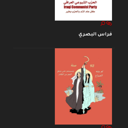
فراس البصري