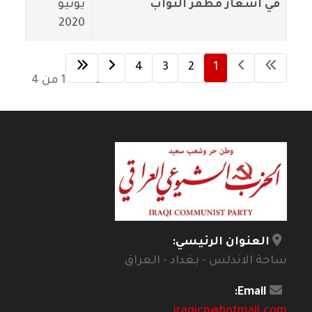
في اشعار مظفر النواب
يونيو
2020
4
3
2
1
الصفحة 1 من 4
العنوان الرئيسي:
ساحة الاندلس - بغداد - العراق
Email:
iraqicp@hotmail.com