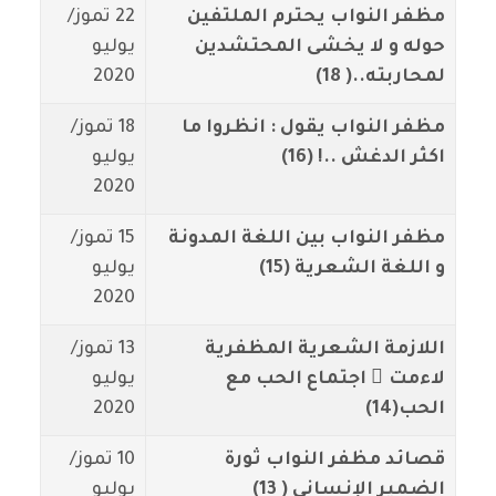
مظفر النواب يحترم الملتفين
22 تموز/
حوله و لا يخشى المحتشدين
يوليو
لمحاربته..( 18)
2020
مظفر النواب يقول : انظروا ما
18 تموز/
اكثر الدغش ..! (16)
يوليو
2020
مظفر النواب بين اللغة المدونة
15 تموز/
و اللغة الشعرية (15)
يوليو
2020
اللازمة الشعرية المظفرية
13 تموز/
لاءمت ْ اجتماع الحب مع
يوليو
الحب(14)
2020
قصائد مظفر النواب ثورة
10 تموز/
الضمير الإنساني ( 13)
يوليو