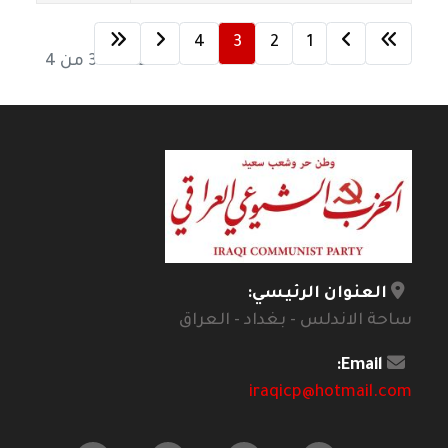
4
3
2
1
الصفحة 3 من 4
العنوان الرئيسي:
ساحة الاندلس - بغداد - العراق
Email:
iraqicp@hotmail.com