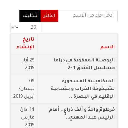
أدخل جزء من الاسم
الفلتر
تنظيف
عدد الإظهارات:
تاريخ
الاسم
الإنشاء
البوصلة المفقودة في دراما
29 أيار
مسلسل الفندق 1 -2
2019
الميكافيلية المسحورة
09
بشيخوخة الخراب و بشبابية
نيسان/
الإقليم في البصرة ..
أبريل 2019
خرطومٌ واحدٌ و ألف ذراعٍ.. أمام
14 آذار/
الرئيس عبد المهدي..
مارس
2019