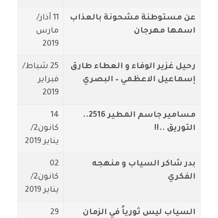
عن مستوطنة مشحونة بالعذاب
11 آذار/
اسمها مهرجان
مارس
2019
رحيل غزير الوفاء و العطاء طارق
25 شباط/
إسماعيل الاعظمي – البصري
فبراير
2019
مسامير جاسم المطير 2516..
14
التوريق ..!!
كانون2/
يناير 2019
بدر شاكر السياب و منهجه
02
الفكري
كانون2/
يناير 2019
السياب ليس ثورياً في الزمان
29