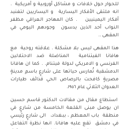
للحوار حول خلافات و مشاكل أوروبية و أمريكية .
انه ملتقى الأفكار اليسارية و اليساريين لتفنيد
أفكار اليمينيين . كان المهاجر العراقي مظفر
النواب أحد الذين يدسون وجودهم اليومي في
المقهى ..
هذا المقهى ليس بلا مشكلة . علاقته روحية مع
هافانا الفيتنامية المناضلة ضد الاحتلالين
الفرنسي و الامريكي لدولة فيتنام. . كما ان هافانا
الدمشقية تُمارس حياتها على شارعٍ باسمِ مدينةٍ
مصريةٍ كافحت بالرصاص الحي قذائف طيارات
العدوان الثلاثي عام ١٩٥٦.
استطاع مقال من مقالات الدكتور قاسم حسين
ان يوصل مبنى القلعة الخامسة من شارعٍ في
منطقة باب المعظم ، ببغداد، الى شارعٍ رئيسي
في دمشق تقع عليه هافانا. انها نظرة التفاعل