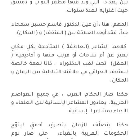
بين بغداد، التي ولد فيها مظفر النواب و دمشق
حيث اغترابه لعدة سنوات.
المهم ، هنا ، أن عين الدكتور قاسم حسين سمحاء
جداً، فقد أوجد العلاقة بين ( المثقف) و ( المكان).
كلاهما الشاعر (العاطفة ) المتأججة بكلِ مكانٍ
بعيدٍ عن أم شامات أو قريب منها و أكاديمية (
العقل) تحت لقب الدكتوراه ، كانا نعمة خالصة
للمثقف العراقي في علاقته التبادلية بين الزمان و
المكان .
هكذا صار الحكام العرب ، في جميع العواصم
العربية، يعادون المشاعر الإنسانية لدى العلماء و
الادباء بمشاعر لا إنسانية.
هكذا يتصلّف الزمان بتصرفٍ أحمقٍ ليتوّج
الحكومات العربية بالغباء، حتى صار نوم