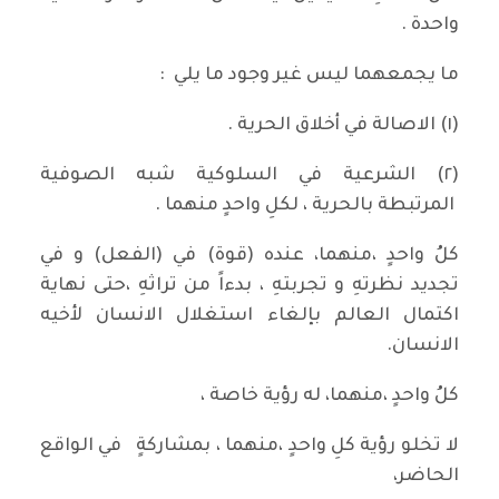
واحدة .
ما يجمعهما ليس غير وجود ما يلي :
(١) الاصالة في أخلاق الحرية .
(٢) الشرعية في السلوكية شبه الصوفية
المرتبطة بالحرية ، لكلِ واحدٍ منهما .
كلُ واحدٍ ،منهما، عنده (قوة) في (الفعل) و في
تجديد نظرتهِ و تجربتهِ ، بدءاً من تراثهِ ،حتى نهاية
اكتمال العالم بإلغاء استغلال الانسان لأخيه
الانسان.
كلُ واحدٍ ،منهما، له رؤية خاصة ،
لا تخلو رؤية كلِ واحدٍ ،منهما ، بمشاركةٍ في الواقع
الحاضر،