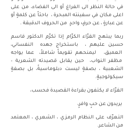
في حالة النظر الى الفراغ أو الى الفضاء، من على
اعلى مكان في سفينته المبحرة ، باحثاً عن كلمةٍ أو
عن عبارةٍ ، عن حرفٍ واحدٍ من الحروف الدقيقة .
ربما يبتهج القرّاء الكرّام إذا تكرّم الدكتور قاسم
حسين عليهم ، باستخراج جهده النفساني،
العميق، ليمنحهم تقويماً شاملاً، عما يواجه
مظفر النواب، حين يقابل قصيدته الشعرية –
الشعبية ، بصفةٍ ليست دبلوماسيةً، بل بصفةٍ
سيكولوجيةٍ.
القرّاء لا يكتفون بقراءة القصيدة فحسب،
يريدون عن حبٍ وافرٍ،
التعرّف على النظام الرمزي ، الشعري ، المعتمد
من الشاعر.