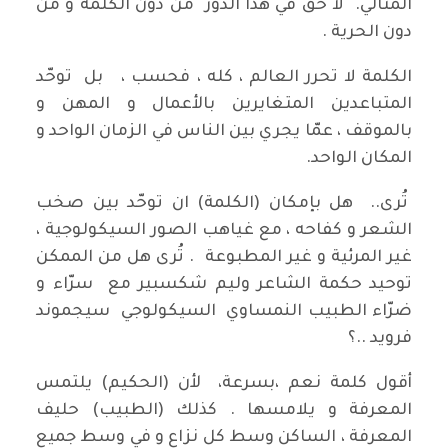
المثالي. لا حق في هذا الدور من دون الكلمة و من
دون الحرية .
الكلمة لا تحرر العالم ، كله ، فحسب ، بل توحّد
المتباعدين المتغايرين بالأعمال و المهن و
بالموقف ، عمّا يجري بين الناس في الزمان الواحد و
المكان الواحد.
تُرى.. هل بإمكان (الكلمة) ان توحّد بين صخب
الشعر و كفاحه ، مع غياهب الصور السيكولوجية ،
غير المرئية و غير المطبوعة . تُرى هل من الممكن
توحيد حكمة الشاعر وليم شكسبير مع سرّاء و
ضرّاء الطبيب النمساوي السيكولوجي سيجموند
فرويد ..؟
أقول كلمة نعم ،بسرعة، لأن (الحكيم) يلتمس
المعرفة و يلامسها . كذلك (الطبيب) حليف
المعرفة ، الساكن وسط كل نزاعٍ و في وسط جميع