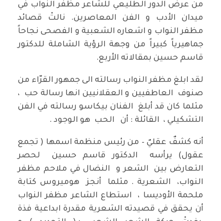
من عرض الدور الطليعي للشاعر مظفر النواب في
ميدان الأدب و الفن المعاصرين. نالتْ قصائد
مظفر النواب و اشعاره الشعبية و الفصحى نجاحاً
جماهيرياً كبيراً من وجهة الرؤية الشاملة للدكتور
قاسم حسين بمقالاته الأربع.
لقد ابلغ مظفر النواب رسالته الى جمهور القرّاء من
صنوف العاطفيين و العقلانيين انها رسالة حب ،
مثلما كان قد أبلغ الفنان بيكاسو رسالته في الفن
التشكيلي ، القائلة : أن الحب هو الوجود .
أنه كشفٌ عقليٌ – من رئيس منظمة اسمها ( تجمع
عقول) يرأسه الدكتور قاسم حسين لحصر
التعارض بين الشعر و النضال في ملاحم مظفر
النواب، الشعرية . مثلما أنجز هوميروس كتابة
ملحمة الأوديسا ، استطاع الشاعر مظفر النواب
أن يحقق في قصيدته الشعرية مقدرة ابداعية فذة