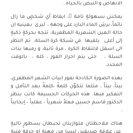
الانهاض و النبض بالحياة .
يمكنني بسهولةٍ تامة ٍ، ايقاظ أي شخصٍ ما زال
نائماً، برشِ الماء البارد على وجههِ ، ليرى بعينيه ان
حالة العين الشعرية المظفرية، تتجه بحركةٍ ذكيةٍ
إلى أعلى يلقيها في شبكة كرة السلة، ثم النظر
الى اسفل لالتقاط الكرة ، مرة ثانية، و رميها بذات
السلة ، حتى يتم احراز الفوز ، كله ، بالوقت
المحدد.
بهذه الصورة الكادحة تفوز ابيات الشعر المظفري،
بيتاً، بيتاً ، مثلما تتكوّن كلمةً ،كلمةً بعد التأمل و
التفكير فيها. هذه الحركات الجسيمة كانت بنظر
الدكتور قاسم حسين فعلاً شعرياً – عقلياً – إيجابياً
.
هناك ملاحظتان متوازيتان تحيطان بسطورٍ تاليةٍ
عن علاقةِ صديقين ليسا من مهنة او حرفة فنية