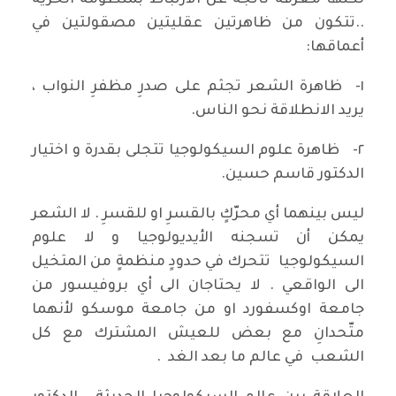
لكنها معرفةٌ ناتجةٌ عن الارتباط بمنظومة الحرية
..تتكون من ظاهرتين عقليتين مصقولتين في
أعماقها:
١- ظاهرة الشعر تجثم على صدرِ مظفرِ النواب ،
يريد الانطلاقة نحو الناس.
٢- ظاهرة علوم السيكولوجيا تتجلى بقدرة و اختيار
الدكتور قاسم حسين.
ليس بينهما أي محرّكٍ بالقسرِ او للقسرِ . لا الشعر
يمكن أن تسجنه الأيديولوجيا و لا علوم
السيكولوجيا تتحرك في حدودٍ منظمةٍ من المتخيل
الى الواقعي . لا يحتاجان الى أي بروفيسور من
جامعة اوكسفورد او من جامعة موسكو لأنهما
متّحدانِ مع بعض للعيش المشترك مع كل
الشعب في عالم ما بعد الغد .