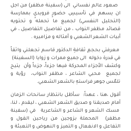
صعود عالم نفساني الى (سفينة مظفر) من اجل
ان يسهم في تأسيسِ حضورٍ فرويديٍ بممارسة
(التحليل النفسي) لجميع ما تحمله و تحتويه
قصائد مظفر النواب ، من تفاصيل التفاصيل ، في
أبيات الشعر الشعبي و أمثاله و مزاميره .
معرفتي بحجمِ ثقافةِ الدكتور قاسم تجعلني واثقاً
في قدرة دخوله الى جميع ممرات و زوايا (السفينة)
وكشف الأجزاء المحركة فيها جزءاً، جزءاً وأن يتيح
لجميع محبي الشاعر ، مظفر النواب، رؤية و
تلمّس جوهر فراستهِ بالشعر الشعبي.
أقول ،هنا ، عهداً: سأظل بانتظار سانحات الزمان
أمام صديقنا و صديق الشعر الشعبي ، ليقدم ، لنا،
مسك الشعر و الشاعر و الشاعرية في (سفينة
مظفر) المحملة بزوجين من رياحين القول و
التفاعل و الانفعال و التميز و النهوض و التعبئة و