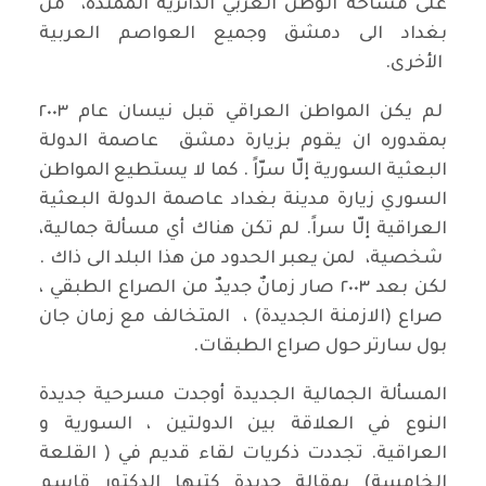
على مساحة الوطن العربي الدائرية الممتدة، من
بغداد الى دمشق وجميع العواصم العربية
الأخرى.
لم يكن المواطن العراقي قبل نيسان عام ٢٠٠٣
بمقدوره ان يقوم بزيارة دمشق عاصمة الدولة
البعثية السورية إلّا سرّاً . كما لا يستطيع المواطن
السوري زيارة مدينة بغداد عاصمة الدولة البعثية
العراقية إلّا سراً. لم تكن هناك أي مسألة جمالية،
شخصية، لمن يعبر الحدود من هذا البلد الى ذاك .
لكن بعد ٢٠٠٣ صار زمانٌ جديدٌ من الصراع الطبقي ،
صراع (الازمنة الجديدة) ، المتخالف مع زمان جان
بول سارتر حول صراع الطبقات.
المسألة الجمالية الجديدة أوجدت مسرحية جديدة
النوع في العلاقة بين الدولتين ، السورية و
العراقية. تجددت ذكريات لقاء قديم في ( القلعة
الخامسة) بمقالة جديدة كتبها الدكتور قاسم