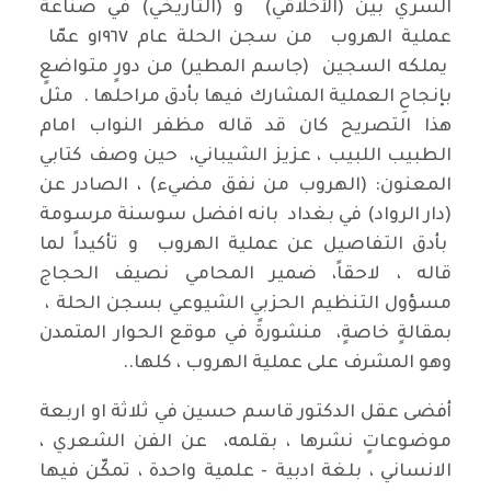
السري بين (الأخلاقي) و (التاريخي) في صناعة
عملية الهروب من سجن الحلة عام ١٩٦٧و عمّا
يملكه السجين (جاسم المطير) من دورٍ متواضعٍ
بإنجاحِ العملية المشارك فيها بأدق مراحلها . مثل
هذا التصريح كان قد قاله مظفر النواب امام
الطبيب اللبيب ، عزيز الشيباني، حين وصف كتابي
المعنون: (الهروب من نفق مضيء) ، الصادر عن
(دار الرواد) في بغداد بانه افضل سوسنة مرسومة
بأدق التفاصيل عن عملية الهروب و تأكيداً لما
قاله ، لاحقاً، ضمير المحامي نصيف الحجاج
مسؤول التنظيم الحزبي الشيوعي بسجن الحلة ،
بمقالةٍ خاصةٍ، منشورةً في موقع الحوار المتمدن
وهو المشرف على عملية الهروب ، كلها..
أفضى عقل الدكتور قاسم حسين في ثلاثة او اربعة
موضوعاتٍ نشرها ، بقلمه، عن الفن الشعري ،
الانساني ، بلغة ادبية - علمية واحدة ، تمكّن فيها