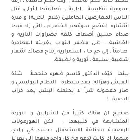
تضمّد حالة حكم فاسدة ، أزمة حكم فاسدة ، أزمة
عمومية تنظيمية - ادارية .. فعاليتها الأولى، قتل
الناس المعارضين الحاملين (كلام الحرية) و قدرة
انتشاره لفضح سوقهم الخضراء ، التي زاد فيها
صدام حسين أضعاف كلفة خضراوات النازية و
الفاشية . ظل مظفر النواب بغربته المهاجرة
ضامناً ، إلى حدٍ ما ، استمرارية إنتاج قصائد اشعار
شعبية سليمة ، ثورية و نظيفة.
بينما كيّف الدكتور قاسم ظهره متحملاً شدّة
العيش وهزاله. بعد سيطرة النظام البوليسي و
صار مفعوله شراً لا يحتمله البشر، بعد خراب
البصرة ..!
صحيح ان هناك كثيراً من الشرايين و الاوردة
المتشابهة في قلبيهما . لكن الهورمونات
الوصفية مختلفة الاستعمال بجسد كلِ واحدٍ،
منهما، إذ كانت تدفع مخ كل واحد منهما الى تعزيز