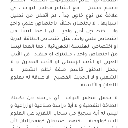
العلاقة بين عالم السيكولوجيا الحديثة ، الدكتور
قاسم حسين ، مع الشاعر مظفر النواب ، هي
علاقةٌ من نوعٍ خاصٍ جداً ، لم أتمكن من تحليل
اسبابها . لا يختصان ،مثلاً، باختصاصٍ علميٍ واحدٍ
ولا باختصاصٍ أدبيٍ واحدٍ . اي انهما ليسا من
اختصاص علمي واحد ، مثل اختصاص الطاقة الذرية
او اختصاص الهندسة الكهربائية . كما انهما ليسا
من اختصاص واحد ، مشترك او منفرد ، في الأدب
العربي او الأدب الإسباني او الأدب المقارن و لا
يحمل الدكتور قاسم صفة نظم الشعر ، لا
الشعبي و لا الحديث الفصيح . لا علاقة له بعلومِ
اللغاتِ و الألسنة .
لا يحمل مظفر النواب أي دراسة عن تكنيك
الطاقة النفطية و لا أية دراسة صناعية او زراعية و
ليس له أية سجيةٍ من سجايا التغريد عن العلوم
السيكولوجية . لكنهما صديقان كونفدراليان لأن