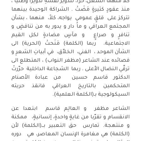
كلاً منهما انشغل، حراً، لتدوير نفسهِ تدويراً وطنياً ،
منذ عقودٍ كثيرةٍ مَضَتْ . الشراكة الوحيدة بينهما
تتركز على قلقٍ عموميٍ يواجه، كلاً، منهما ، بشأن
المجتمع العراقي و ما دار و يدور به من تناقضٍ و
تنافرٍ و صراعٍ و مآسٍ مضادةٍ لكل القيم
الاجتماعية. ربما (الكلمة) مَنَحتْ (الحرية) الى
الشأن الموحد ، الفني، الخلاّق، في أبياتِ الشعرِ و
قصائده عند الشاعر (مظفر النواب) ، المتطلع الى
ترقّي النضال الأعلى . ربما الشجاعة الداخلية حرّرتْ
الدكتور قاسم حسين من عبادة الأصنام
المتحكمين بالتاريخ العراقي فانقذ حريته
السيكولوجية بـ(الكلمة العلمية).
الشاعر مظفر و العالِم قاسم ابتعدا عن
الانقسام و تقرّبا من غايةٍ واحدةٍ، إنسانيةٍ، ممكنة
و منتهجة. تمارس حق التعبير بــ(الكلمة) لأن
(الكلمة) هي مغامرة الإنسان المعاصر، هي دوره