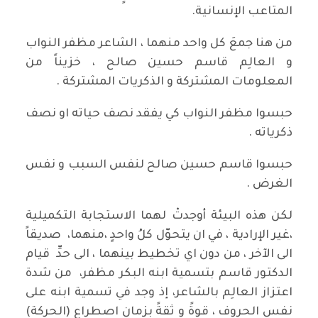
المتاعب الإنسانية.
من هنا جمعَ كل واحد منهما ، الشاعر مظفر النواب
و العالِم قاسم حسين صالح ، خزيناً من
المعلومات المشتركة و الذكريات المشتركة .
حبسوا مظفر النواب كي يفقد نصف حياته او نصف
ذكرياته .
حبسوا قاسم حسين صالح لنفس السبب و نفس
الغرض .
لكن هذه البيئة أوجدتْ لهما الاستجابة التكميلية
،غير الإرادية ، في ان يتحوّل كلُ واحدٍ ،منهما، صديقاً
الى الآخر ، من دون اي تخطيط بينهما ، الى حدِّ قيام
الدكتور قاسم بتسمية ابنه البكر مظفر، من شدة
اعتزاز العالِم بالشاعر، إذ وجد في تسمية ابنه على
نفس الحروف ، قوةً و ثقةً بزمان اصطراع (الحركة)