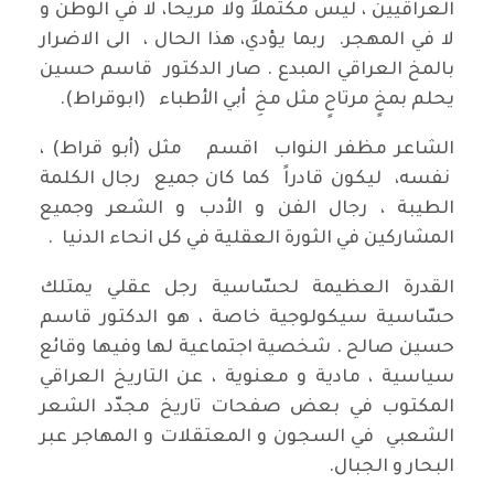
العراقيين ، ليس مكتملاً ولا مريحاً، لا في الوطن و
لا في المهجر. ربما يؤدي، هذا الحال ، الى الاضرار
بالمخ العراقي المبدع . صار الدكتور قاسم حسين
يحلم بمخٍ مرتاحٍ مثل مخِ أبي الأطباء (ابوقراط).
الشاعر مظفر النواب اقسم مثل (أبو قراط) ،
نفسه، ليكون قادراً كما كان جميع رجال الكلمة
الطيبة ، رجال الفن و الأدب و الشعر وجميع
المشاركين في الثورة العقلية في كل انحاء الدنيا .
القدرة العظيمة لحسّاسية رجل عقلي يمتلك
حسّاسية سيكولوجية خاصة ، هو الدكتور قاسم
حسين صالح . شخصية اجتماعية لها وفيها وقائع
سياسية ، مادية و معنوية ، عن التاريخ العراقي
المكتوب في بعض صفحات تاريخ مجدّد الشعر
الشعبي في السجون و المعتقلات و المهاجر عبر
البحار و الجبال.