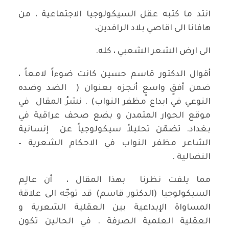
انتد ما كتبه عقل السيكولوجيا الاجتماعية ، من
هافانا الى اقاصي بلاد الرافدين،
الى ارض الشعر الشعبي ، كله.
أقوال الدكتور قاسم حسين كانت ضوءاً لامعاً ،
ضمن أفقٍ واسعٍ أنجزه بعنوان ( الضد وضده
النوعي في ابداع مظفر النواب) . نشرُ المقال في
موقع الحوار المتمدن و بضع صحف عراقية في
بغداد. تضمّن تحليلاً سيكولوجياً عن إنسانية
الشاعر مظفر النواب في الاحكام الشعرية –
النضالية .
مما يلفت نظرنا بهذا المقال ، أن عالِم
السيكولوجيا (الدكتور قاسم) قد توجّه الى علاقة
المساواة الإبداعية بين العقلية الشعرية و
العقلية العلمية الصرفة . في الحالين تكون