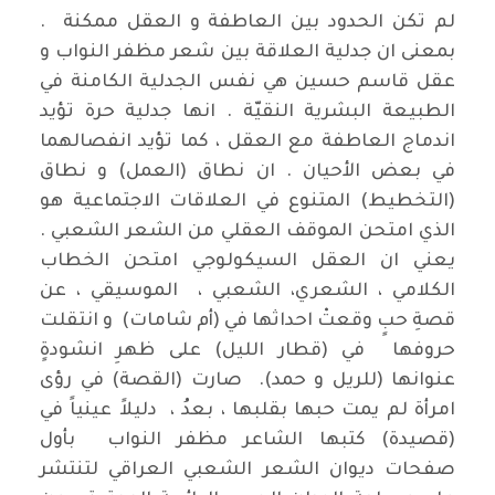
لم تكن الحدود بين العاطفة و العقل ممكنة .
بمعنى ان جدلية العلاقة بين شعر مظفر النواب و
عقل قاسم حسين هي نفس الجدلية الكامنة في
الطبيعة البشرية النقيّة . انها جدلية حرة تؤيد
اندماج العاطفة مع العقل ، كما تؤيد انفصالهما
في بعض الأحيان . ان نطاق (العمل) و نطاق
(التخطيط) المتنوع في العلاقات الاجتماعية هو
الذي امتحن الموقف العقلي من الشعر الشعبي .
يعني ان العقل السيكولوجي امتحن الخطاب
الكلامي ، الشعري، الشعبي ، الموسيقي ، عن
قصةِ حبٍ وقعتْ احداثها في (أم شامات) و انتقلت
حروفها في (قطار الليل) على ظهرِ انشودةٍ
عنوانها (للريل و حمد). صارت (القصة) في رؤى
امرأة لم يمت حبها بقلبها ، بعدُ ، دليلاً عينياً في
(قصيدة) كتبها الشاعر مظفر النواب بأول
صفحات ديوان الشعر الشعبي العراقي لتنتشر