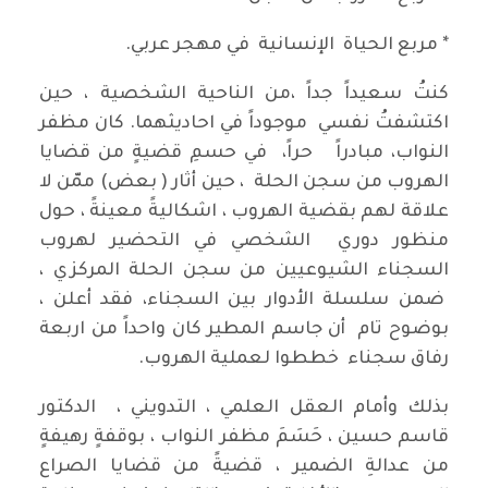
* مربع الحياة الإنسانية في مهجر عربي.
كنتُ سعيداً جداً ،من الناحية الشخصية ، حين
اكتشفتُ نفسي موجوداً في احاديثهما. كان مظفر
النواب، مبادراً حراً، في حسمِ قضيةٍ من قضايا
الهروب من سجن الحلة ، حين أثار ( بعض) ممّن لا
علاقة لهم بقضية الهروب ، اشكاليةً معينةً ، حول
منظور دوري الشخصي في التحضير لهروب
السجناء الشيوعيين من سجن الحلة المركزي ،
ضمن سلسلة الأدوار بين السجناء، فقد أعلن ،
بوضوح تام أن جاسم المطير كان واحداً من اربعة
رفاق سجناء خططوا لعملية الهروب.
بذلك وأمام العقل العلمي ، التدويني ، الدكتور
قاسم حسين ، حَسَمَ مظفر النواب ، بوقفةٍ رهيفةٍ
من عدالةِ الضمير ، قضيةً من قضايا الصراع