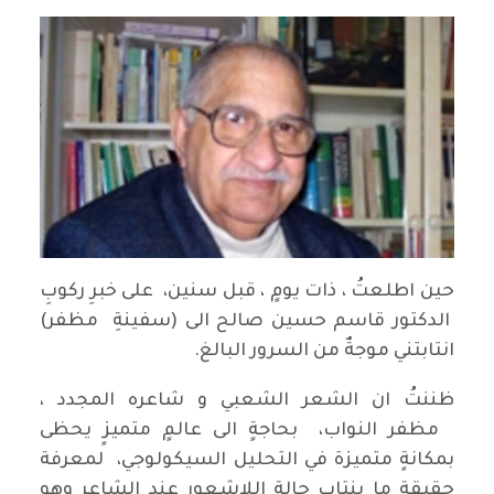
حين اطلعتُ ، ذات يومٍ ، قبل سنين، على خبرِ ركوبِ
الدكتور قاسم حسين صالح الى (سفينةِ مظفر)
انتابتني موجةٌ من السرور البالغ.
ظننتُ ان الشعر الشعبي و شاعره المجدد ،
مظفر النواب، بحاجةٍ الى عالمٍ متميزٍ يحظى
بمكانةٍ متميزة في التحليل السيكولوجي، لمعرفة
حقيقة ما ينتاب حالة اللاشعور عند الشاعر وهو