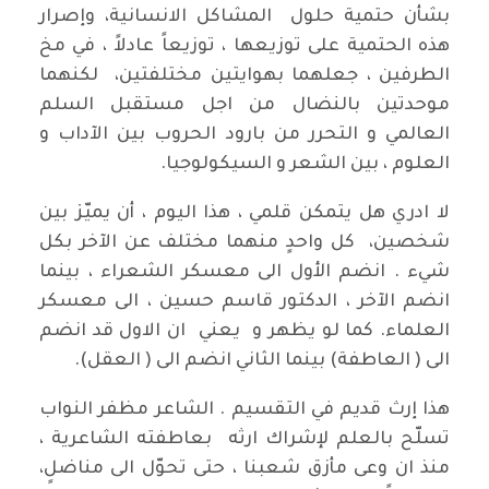
بشأن حتمية حلول المشاكل الانسانية، وإصرار
هذه الحتمية على توزيعها ، توزيعاً عادلاً ، في مخ
الطرفين ، جعلهما بهوايتين مختلفتين، لكنهما
موحدتين بالنضال من اجل مستقبل السلم
العالمي و التحرر من بارود الحروب بين الآداب و
العلوم ، بين الشعر و السيكولوجيا.
لا ادري هل يتمكن قلمي ، هذا اليوم ، أن يميّز بين
شخصين، كل واحدٍ منهما مختلف عن الآخر بكل
شيء . انضم الأول الى معسكر الشعراء ، بينما
انضم الآخر ، الدكتور قاسم حسين ، الى معسكر
العلماء. كما لو يظهر و يعني ان الاول قد انضم
الى ( العاطفة) بينما الثاني انضم الى ( العقل).
هذا إرث قديم في التقسيم . الشاعر مظفر النواب
تسلّح بالعلم لإشراك ارثه بعاطفته الشاعرية ،
منذ ان وعى مأزق شعبنا ، حتى تحوّل الى مناضلٍ،