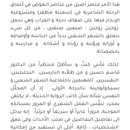
هذا الأمر عنصر اصيل من عناصر الغوص في أعماق
الرحلة الشاعرية في (سفينة مظفر) ومشروعية
الإبحار فيها على ضفاف دجلة و الفرات وهي تحمل
زوجين زوجين ، صنفين صنفين ، من كل شيء
يتعلق بالشعر الشعبي بدءاً من اجناسه وأوصافه
و أوزانه ورؤيته و رؤياه و أشكاله و مدارسه و
تخصصاته.
لذلك فأنني كنتُ و سأظلّ منتظراً من الدكتور
قاسم حسين و من طلاّبه الدارسين، التحليليين،
النفسيين، المهتمين باجتماعية الشعر الشعبي و
بسيكولوجيته ،بالدرجة الأولى، إذ أن المحلّل
النفسي شأنه شأن كاتب الرواية الحديثة ، لا يكتفي
بمجرد تنفّس العمل الشعري أو المرور بمسالكهِ
الموحية، مروراً عابراً أو سريعاً أو جزئياً. إنه يدخل
الى تفاصيل التفاصيل في صلبِ الأحداث وفي عمق
الشخصيات ، كافة. أملي ان نستفيد من إمكانية