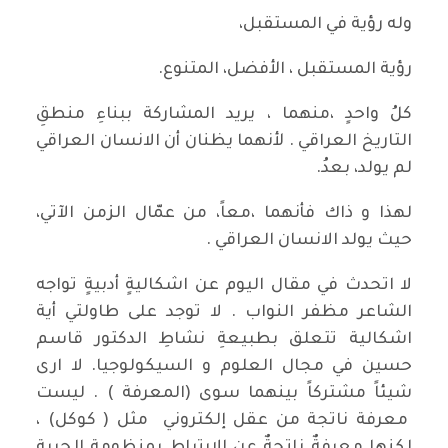
وله رؤية في المستقبل،
رؤية المستقبل ، الأفضل، المتنوع.
كلُ واحدٍ ،منهما ، يريد المشاركة ببناءِ منطقِ
التاريخ العراقي . لأنهما يظنان أن الانسان العراقي
لم يولد، بعدُ.
لهذا و ذاك فأنهما ،معاً، من عمّال الزمن الآتي،
حيث يولد الانسان العراقي .
لا اتحدث في مقال اليوم عن اشكاليةٍ أدبيةٍ تواجه
الشاعر مظفر النواب . لا توجد على طاولتي أية
اشكالية تتعلق بطبيعةِ نشاطِ الدكتور قاسم
حسين في مجال العلوم و السيكولوجيا. لا ارى
شيئاً مشتركاً بينهما سوى (المعرفة ) . ليست
معرفة ناتجة من عقل إلكتروني مثل ( كوكل) ،