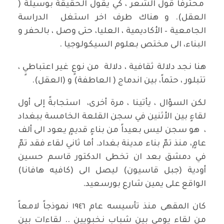
محترفاً قول الشعر ، كي يقول الحقيقة بوسيلة (
العقل). و هناك طرف اخر استغل الدراسة
الجامعية – الأكاديمية ، العليا، حتى وصل ، بالحفر و
البناء، الى مختص بعلوم السيكولوجيا .
هنا نجد دلالة ثقافية ، دلالة من نوعٍ غير اعتباطيٍ ،
تتبلور ، حتماً، بين اندماج ( العاطفة) و (العقل).
لكن السؤال ، يأتينا ، مرة أخرى، استجابةً إلى أول
لقاءٍ بين الأثنين في سجن القلعة الخامسة ببغداد
، هو سجن ليس بعيداً من بناءٍ قديمٍ يعود الى ألف
عامٍ، منذ تمّ بناء مدينة بغداد. أما ثاني لقاء فقد تمّ
في دمشق بعد ان تخطى الدكتور قاسم حسين
أودية (جبل قاسيون) ليصل الى (كافيه هافانا)
الواقع على يمين شارع بورسعيد.
كان المقهى منذ تأسيسه عام ١٩٤٦ نموذجاً لامعاً
من لقاء يومي بين شباب نخبويين .. لقاءات بين