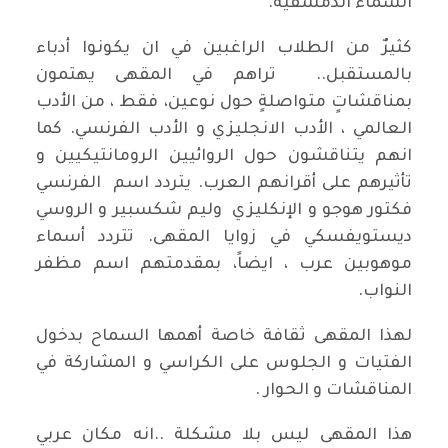
السماء الدمشقية.
كثيرٌ من الطلاب الراغبين في ان يكونوا أدباء
بالمستقبل.. تراهم في المقهى يهتمون
بمناقشاتٍ متواصلةٍ حول نوعين، فقط ، من الأدب
العالمي ، الأدب الانجليزي و الأدب الفرنسي. كما
انهم يتناقشون حول الروائيين الرومانتيكيين و
تأثيرهم على أقرانهم العرب. يتردد اسم الفرنسي
فكتور هوجو و الإنكليزي وليم شكسبير و الروسي
ديستويفسكي في زوايا المقهى. تتردد أسماء
موهوبين عرب ، ايضاً، بمقدمتهم اسم مظفر
النواب.
لهذا المقهى ثقافة خاصة أهمها السماح بدخول
الفتيات و الجلوس على الكراسي و المشاركة في
المناقشات و الحوار .
هذا المقهى ليس بلا مشكلة ..انه مكان عربي