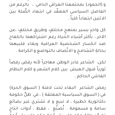
و (الجمود) بمجتمعنا العراقي الدامي ، بالرغم من
الفاصل السياسي المعقّد في ابتعاد الصِّلة بين
الاثنين ابتعاداً كلياً .
كل واحدٍ يسير بمنهجٍ مختلفٍ وطريقٍ مختلفٍ ،عن
الآخر ، بأكثر أشياء الحياة رغم اشتراكهما بالكفاح
ضد انكسار الشخصية العراقية وبقاء قلبيهما
بحالةِ التشامخِ و الاتّصاف بالتواضع و الكرامة .
لكن، الشاعر غادر الوطن مهاجراً لأنه رفض رفضاً
ثورياً قبول العيش بين كلام الشعر و كلام النظام
الفاشي الحاكم .
رفض الشاعر البقاء تحت لافتة ( السوق الحرة)
في ( السوق السياسية المغلقة ) ، في ظلِّ حكومة
دكتاتورية خطيرة ، لا تبيع و لا تشتري غير بضائع
سامة و مسمومة . تُصنّع ، فقط ، أدوات انتاجٍ