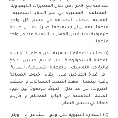
صداقته مع الآخر ، من خلال المتغيرات الكيمياوية،
المختلفة ، المسببة في نمو الخلايا العصبية ،
المعنية بقضايا الصداقة في جسمِ كلِ واحدٍ،
منهما . بمعنى ان جسميهما صارا يقبلان علاقة
هارمونيك مرتبة بين المهارات الذهنية عند كل واحد
منهما :
(١) صارت المهارة الشعرية لدى مظفر النواب و
المهارة السيكولوجية لدى قاسم حسين بدرجةٍ
عاليةٍ من التماسك ، بالمهارة النسيجية ، السرية،
في قدرة الطرفين على إبقاء خيوط الصداقة
باقية بينهما ، مهما ابتعدت المسافات و اختلفت
الظروف. من هنا ظلّ الخيطُ موصولاً بين قيود
القلعة الخامسة في الباب المعظم و كازينو
هافانا في دمشق الشام .
(2) المهارة التنبؤية على وفق مشاعر أج . ويلز