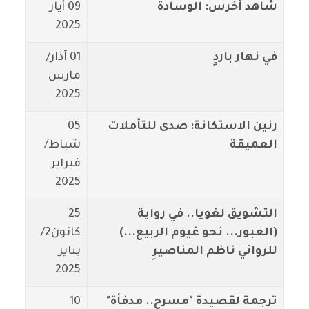
شاهد أخرس: الوسادة
09 أيار
2025
في نهار باردٍ
01 آذار/
مارس
2025
رنين الاستكانة: صدى للتأملات
05
العميقة
شباط/
فبراير
2025
التشويق لغويا.. في رواية
25
(العبور... نحو غيوم الربيع...)
كانون2/
للروائي ناظم المناصيرِ
يناير
2025
ترجمة لقصيدة "مسرح.. مدفأة"
10