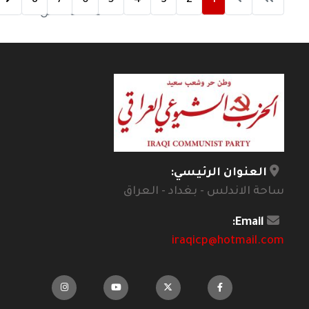
8
7
6
5
4
3
2
1
الصفحة 1 من 8
العنوان الرئيسي:
ساحة الاندلس - بغداد - العراق
Email:
iraqicp@hotmail.com