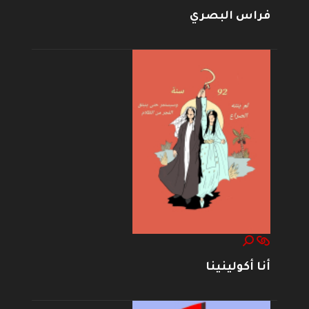
فراس البصري
أنا أكولينينا