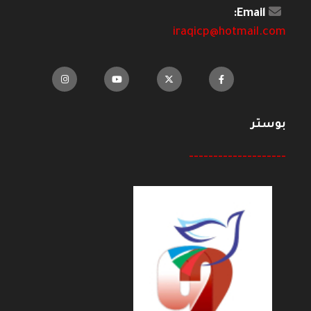
Email:
iraqicp@hotmail.com
بوستر
--------------------