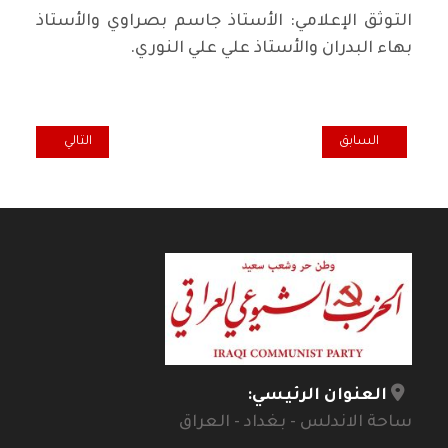
التوثق الإعلامي: الأستاذ جاسم بصراوي والأستاذ
بهاء البدران والأستاذ علي علي النوري.
المقال السابق: حمد شهاب الأنباري، إضاءاتٌ في النفس البشريّة
المقال التالي: ال
السابق
التالي
العنوان الرئيسي:
ساحة الاندلس - بغداد - العراق