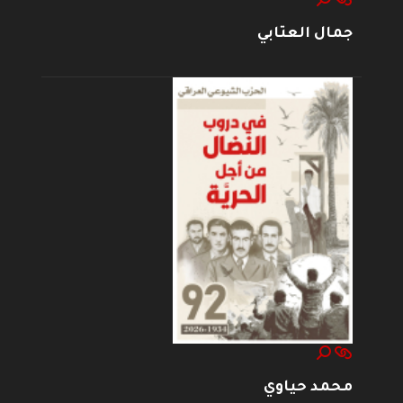
جمال العتابي
محمد حياوي