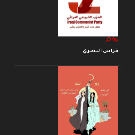
فراس البصري