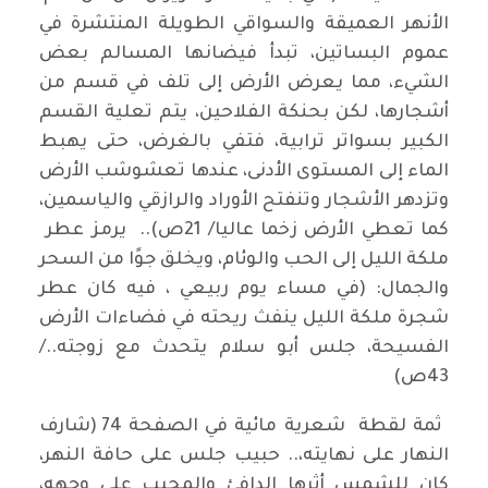
الأنهر العميقة والسواقي الطويلة المنتشرة في
عموم البساتين، تبدأ فيضانها المسالم بعض
الشيء، مما يعرض الأرض إلى تلف في قسم من
أشجارها، لكن بحنكة الفلاحين، يتم تعلية القسم
الكبير بسواتر ترابية، فتفي بالغرض، حتى يهبط
الماء إلى المستوى الأدنى، عندها تعشوشب الأرض
وتزدهر الأشجار وتنفتح الأوراد والرازقي والياسمين،
كما تعطي الأرض زخما عاليا/ 21ص).. يرمز عطر
ملكة الليل إلى الحب والوئام، ويخلق جوًا من السحر
والجمال: (في مساء يوم ربيعي ، فيه كان عطر
شجرة ملكة الليل ينفث ريحته في فضاءات الأرض
الفسيحة، جلس أبو سلام يتحدث مع زوجته../
43ص)
ثمة لقطة شعرية مائية في الصفحة 74 (شارف
النهار على نهايته،.. حبيب جلس على حافة النهر،
كان للشمس أثرها الدافئ والمحبب على وجهه،