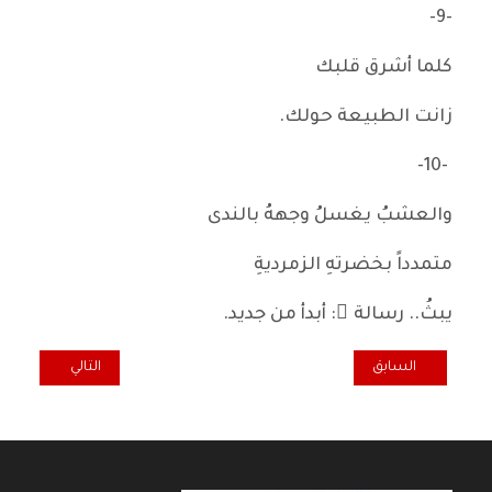
-9-
كلما أشرق قلبك
زانت الطبيعة حولك.
-10-
والعشبُ يغسلُ وجههُ بالندى
متمدداً بخضرتهِ الزمرديةِ
يبثُ.. رسالة ً: أبدأ من جديد.
المقال السابق: ذكرياتي مع عاهراتي الحزينات
المقال التالي: مر
السابق
التالي