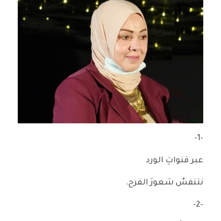
-1-
عبر قنواتِ الورد
نتنفسُ شعورَ الفرح.
-2-