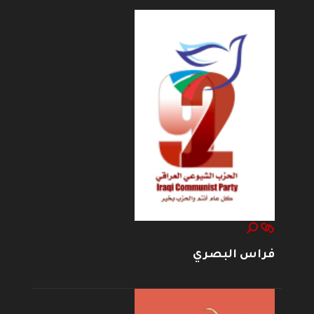
فراس البصري