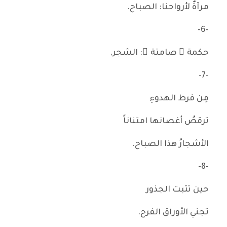
مرآةٌ لأرواحنا: الصباح.
-6-
حكمة ٌ صامتة ٌ: الشجر.
-7-
مِن فرط الهدوءِ
ترقصُ أغصانها امتناناً
الأشجارُ هذا الصباح.
-8-
حين تثبت الجذور
تجني الأوراق الفرح.