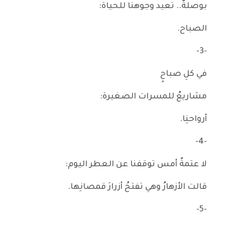
بوصلةٌ.. تعيد وجوهنا للحياة:
الصباح.
-3-
في كلِ صباحٍ
مشاريعُ للمسرات الصغيرة:
أرواحنِا.
-4-
لا عتمةُ أمس توقفنا عن العطر اليوم:
قالت الأزهارُ وهي تفتحُ أزرارَ قمصانِها.
-5-